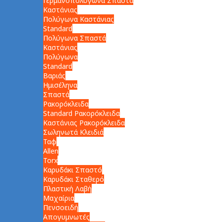
Γερμανοπολύγωνα Σπαστά
Καστάνιας
Πολύγωνα Καστάνιας
Standard
Πολύγωνα Σπαστά
Καστάνιας
Πολύγωνα
Standard
Βαριάς
Ημισέληνα
Σπαστά
Ρακορόκλειδα
Standard Ρακορόκλειδα
Καστάνιας Ρακορόκλειδα
Σωληνωτά Κλειδιά
Ταφ
Allen
Torx
Καρυδάκι Σπαστό
Καρυδάκι Σταθερό
Πλαστική Λαβή
Μαχαίρια
Πενσοειδή
Απογυμνωτές