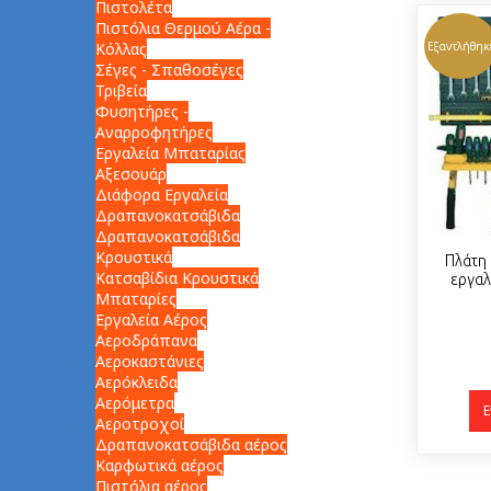
Πιστολέτα
Πιστόλια Θερμού Αέρα -
Κόλλας
Εξαντλήθηκ
Σέγες - Σπαθοσέγες
Τριβεία
Φυσητήρες -
Αναρροφητήρες
Εργαλεία Μπαταρίας
Αξεσουάρ
Διάφορα Εργαλεία
Δραπανοκατσάβιδα
Δραπανοκατσάβιδα
Κρουστικά
Πλάτη 
Κατσαβίδια Κρουστικά
εργαλ
Μπαταρίες
Εργαλεία Αέρος
Αεροδράπανα
Αεροκαστάνιες
Αερόκλειδα
Αερόμετρα
Ε
Αεροτροχοί
Δραπανοκατσάβιδα αέρος
Καρφωτικά αέρος
Πιστόλια αέρος