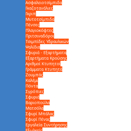
Ασφαλειοτσίμπιδα
Γκαζοτανάλιες
Γκριπ
Μυτοτσίμπιδα
Πένσες
Πλαγιοκόφτες
Πριτσιναδόροι
Τσιμπίδες Υδραυλικών
Ψαλίδια
Σφυριά - Εξαρτήματα
Εξαρτήματα Κρούσης
Αριθμοί Κτυπητοί
Γράμματα Κτυπητά
Ζουμπάς
Καλέμι
Πόντα
Σγρόπιες
Σφυριά
Βαριοπούλα
Ματσόλα
Σφυρί Μπάλας
Σφυρί Πένας
Εργαλεία Συντήρησης
Εξωλκείς