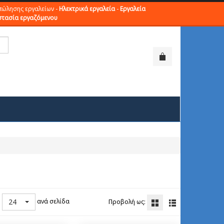
πώλησης εργαλείων -
Ηλεκτρικά εργαλεία
-
Εργαλεία
τασία εργαζόμενου
24
ανά σελίδα
ή
Προβολή ως: