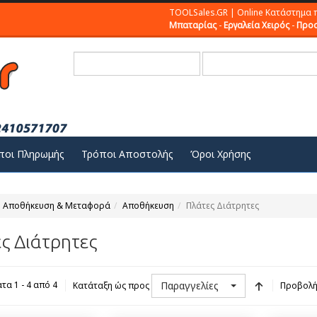
TOOLSales.GR | Online Κατάστημα 
Μπαταρίας
-
Εργαλεία Χειρός
-
Προσ
ποι Πληρωμής
Τρόποι Αποστολής
Όροι Χρήσης
Αποθήκευση & Μεταφορά
Αποθήκευση
Πλάτες Διάτρητες
ς Διάτρητες
Παραγγελίες
α 1 - 4 από 4
Κατάταξη ώς προς
Προβολ