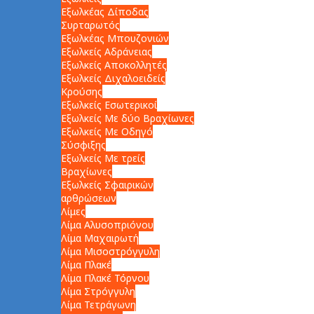
Εξωλκέας Δίποδας
Συρταρωτός
Εξωλκέας Μπουζονιών
Εξωλκείς Αδράνειας
Εξωλκείς Αποκολλητές
Εξωλκείς Διχαλοειδείς
Κρούσης
Εξωλκείς Εσωτερικοί
Εξωλκείς Με δύο Βραχίωνες
Εξωλκείς Με Οδηγό
Σύσφιξης
Εξωλκείς Με τρείς
Βραχίωνες
Εξωλκείς Σφαιρικών
αρθρώσεων
Λίμες
Λίμα Αλυσοπριόνου
Λίμα Μαχαιρωτή
Λίμα Μισοστρόγγυλη
Λίμα Πλακέ
Λίμα Πλακέ Τόρνου
Λίμα Στρόγγυλη
Λίμα Τετράγωνη