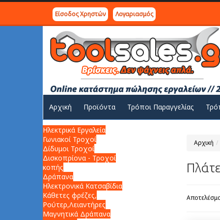
Είσοδος Χρηστών
Λογαριασμός
Αρχική
Προϊόντα
Τρόποι Παραγγελίας
Τρό
Ηλεκτρικά Εργαλεία
Γωνιακοί Τροχοί
Αρχική
Δίδυμοι Τροχοί
Δισκοπρίονα - Τροχοί
Πλάτε
κοπής
Δράπανα
Ηλεκτρονικά Κατσαβίδια
Κάθετες φρέζες,
Αποτελέσματ
Ρούτερ,Λειαντήρες
Μαγνητικά Δράπανα