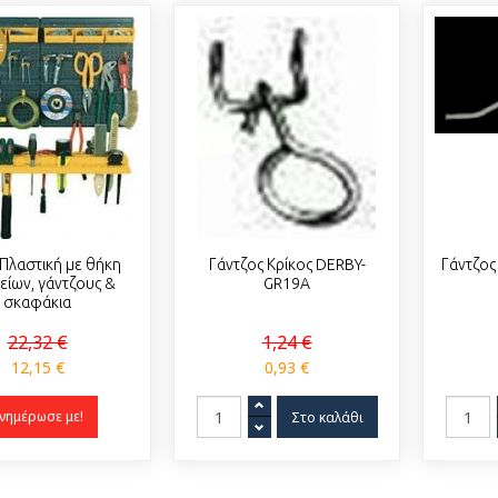
ε
Πλαστική με θήκη
Γάντζος Κρίκος DERBY-
Γάντζος
είων, γάντζους &
GR19A
σκαφάκια
22,32 €
1,24 €
12,15 €
0,93 €
νημέρωσε με!