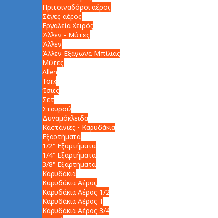
Πριτσιναδόροι αέρος
Σέγες αέρος
Εργαλεία Χειρός
Άλλεν - Μύτες
Άλλεν
Άλλεν Εξάγωνα Μπίλιας
Μύτες
Allen
Torx
Ίσιες
Σετ
Σταυρού
Δυναμόκλειδα
Καστάνιες - Καρυδάκια
Εξαρτήματα
1/2" Εξαρτήματα
1/4" Εξαρτήματα
3/8" Εξαρτήματα
Καρυδάκια
Καρυδάκια Αέρος
Καρυδάκια Αέρος 1/2
Καρυδάκια Αέρος 1
Καρυδάκια Αέρος 3/4