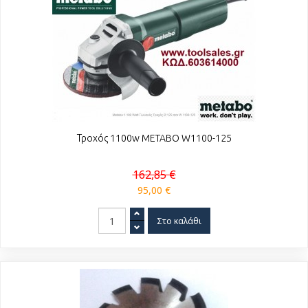
Τροχός 1100w METABO W1100-125
162,85 €
95,00 €