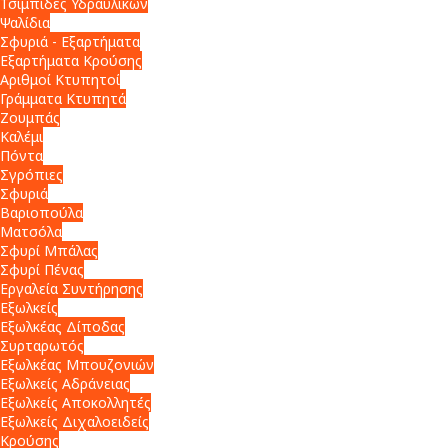
Τσιμπίδες Υδραυλικών
Ψαλίδια
Σφυριά - Εξαρτήματα
Εξαρτήματα Κρούσης
Αριθμοί Κτυπητοί
Γράμματα Κτυπητά
Ζουμπάς
Καλέμι
Πόντα
Σγρόπιες
Σφυριά
Βαριοπούλα
Ματσόλα
Σφυρί Μπάλας
Σφυρί Πένας
Εργαλεία Συντήρησης
Εξωλκείς
Εξωλκέας Δίποδας
Συρταρωτός
Εξωλκέας Μπουζονιών
Εξωλκείς Αδράνειας
Εξωλκείς Αποκολλητές
Εξωλκείς Διχαλοειδείς
Κρούσης