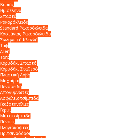
Βαριάς
Ημισέληνα
Σπαστά
Ρακορόκλειδα
Standard Ρακορόκλειδα
Καστάνιας Ρακορόκλειδα
Σωληνωτά Κλειδιά
Ταφ
Allen
Torx
Καρυδάκι Σπαστό
Καρυδάκι Σταθερό
Πλαστική Λαβή
Μαχαίρια
Πενσοειδή
Απογυμνωτές
Ασφαλειοτσίμπιδα
Γκαζοτανάλιες
Γκριπ
Μυτοτσίμπιδα
Πένσες
Πλαγιοκόφτες
Πριτσιναδόροι