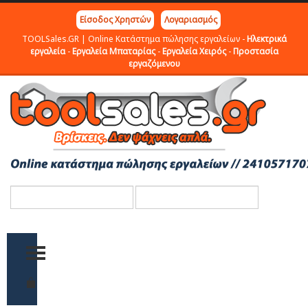
Είσοδος Χρηστών
Λογαριασμός
TOOLSales.GR | Online Κατάστημα πώλησης εργαλείων -
Ηλεκτρικά
εργαλεία
-
Εργαλεία Μπαταρίας
-
Εργαλεία Χειρός
-
Προστασία
εργαζόμενου
TOGGLE MENU