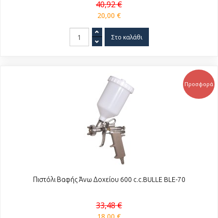
40,92 €
20,00 €
Προσφορά
Πιστόλι Βαφής Άνω Δοχείου 600 c.c.BULLE BLE-70
33,48 €
18,00 €