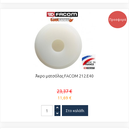
Προσφορά
Άκρο ματσόλας FACOM 212.E40
23,37 €
11,69 €