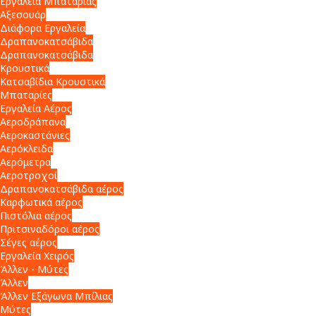
Εργαλεία Μπαταρίας
Αξεσουάρ
Διάφορα Εργαλεία
Δραπανοκατσάβιδα
Δραπανοκατσάβιδα
Κρουστικά
Κατσαβίδια Κρουστικά
Μπαταρίες
Εργαλεία Αέρος
Αεροδράπανα
Αεροκαστάνιες
Αερόκλειδα
Αερόμετρα
Αεροτροχοί
Δραπανοκατσάβιδα αέρος
Καρφωτικά αέρος
Πιστόλια αέρος
Πριτσιναδόροι αέρος
Σέγες αέρος
Εργαλεία Χειρός
Άλλεν - Μύτες
Άλλεν
Άλλεν Εξάγωνα Μπίλιας
Μύτες