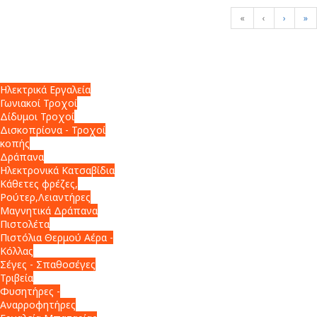
«
‹
›
»
Ηλεκτρικά Εργαλεία
Γωνιακοί Τροχοί
Δίδυμοι Τροχοί
Δισκοπρίονα - Τροχοί
κοπής
Δράπανα
Ηλεκτρονικά Κατσαβίδια
Κάθετες φρέζες,
Ρούτερ,Λειαντήρες
Μαγνητικά Δράπανα
Πιστολέτα
Πιστόλια Θερμού Αέρα -
Κόλλας
Σέγες - Σπαθοσέγες
Τριβεία
Φυσητήρες -
Αναρροφητήρες