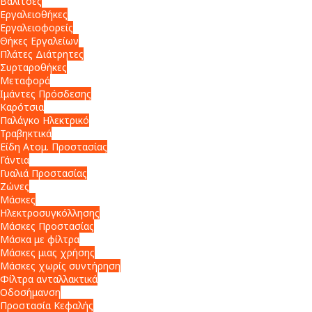
Βαλίτσες
Εργαλειοθήκες
Εργαλειοφορείς
Θήκες Εργαλείων
Πλάτες Διάτρητες
Συρταροθήκες
Μεταφορά
Ιμάντες Πρόσδεσης
Καρότσια
Παλάγκο Ηλεκτρικό
Τραβηκτικά
Είδη Ατομ. Προστασίας
Γάντια
Γυαλιά Προστασίας
Ζώνες
Μάσκες
Ηλεκτροσυγκόλλησης
Μάσκες Προστασίας
Μάσκα με φίλτρα
Μάσκες μιας χρήσης
Μάσκες χωρίς συντήρηση
Φίλτρα ανταλλακτικά
Οδοσήμανση
Προστασία Κεφαλής