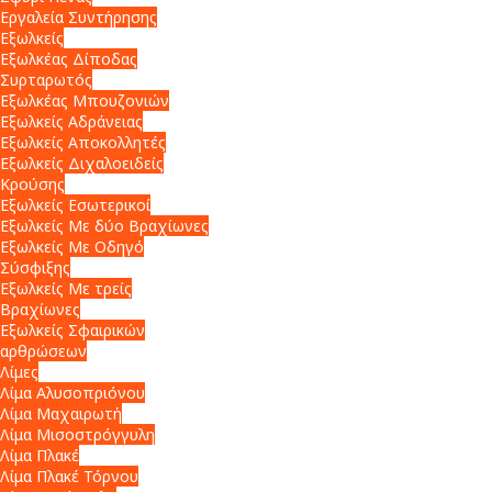
Εργαλεία Συντήρησης
Εξωλκείς
Εξωλκέας Δίποδας
Συρταρωτός
Εξωλκέας Μπουζονιών
Εξωλκείς Αδράνειας
Εξωλκείς Αποκολλητές
Εξωλκείς Διχαλοειδείς
Κρούσης
Εξωλκείς Εσωτερικοί
Εξωλκείς Με δύο Βραχίωνες
Εξωλκείς Με Οδηγό
Σύσφιξης
Εξωλκείς Με τρείς
Βραχίωνες
Εξωλκείς Σφαιρικών
αρθρώσεων
Λίμες
Λίμα Αλυσοπριόνου
Λίμα Μαχαιρωτή
Λίμα Μισοστρόγγυλη
Λίμα Πλακέ
Λίμα Πλακέ Τόρνου