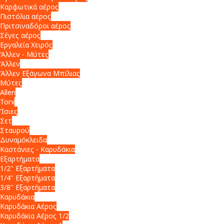
Καρφωτικά αέρος
Πιστόλια αέρος
Πριτσιναδόροι αέρος
Σέγες αέρος
Εργαλεία Χειρός
Άλλεν - Μύτες
Άλλεν
Άλλεν Εξάγωνα Μπίλιας
Μύτες
Allen
Torx
Ίσιες
Σετ
Σταυρού
Δυναμόκλειδα
Καστάνιες - Καρυδάκια
Εξαρτήματα
1/2" Εξαρτήματα
1/4" Εξαρτήματα
3/8" Εξαρτήματα
Καρυδάκια
Καρυδάκια Αέρος
Καρυδάκια Αέρος 1/2