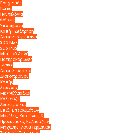
Ρουχισμός
Γιλέκα
Παντελόνια
Φόρμες
Υποδήματα
Κοπή - Διάτρηση
Διαμαντοτρύπανα
SDS Max
SDS Plus
Μπετού Απλά
Ποτηροκορώνες
Δίσκοι
Διαμαντόδισκοι
Δισκοπρίονου
Κοπής
Λείανσης
Με Φυλλαράκια
Κολαούζα
Αριστερά Σετ
Επιδ. Σπειρωμάτων
Μανέλες, Καστάνιες &
Προεκτάσεις Κολαούζων
Μηχανής Μονά Γερμανίας
Σωλήνος Σετ χειρός