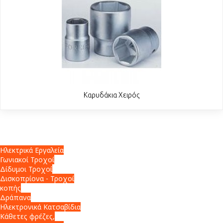
Καρυδάκια Χειρός
Ηλεκτρικά Εργαλεία
Γωνιακοί Τροχοί
Δίδυμοι Τροχοί
Δισκοπρίονα - Τροχοί
κοπής
Δράπανα
Ηλεκτρονικά Κατσαβίδια
Κάθετες φρέζες,