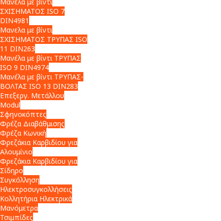
Μανέλα με βίντι
ΣΧΙΣΗΜΑΤΟΣ ISO 7
DIN4981
Μανελα με βίντι
ΣΧΙΣΗΜΑΤΟΣ ΤΡΥΠΑΣ ISO
11 DIN263
Μανέλα με βίντι ΤΡΥΠΑΣ
ISO 9 DIN4974
Μανέλα με βίντι ΤΡΥΠΑΣ-
ΒΟΛΤΑΣ ISO 13 DIN283
Επεξεργ. Μετάλλου
Modul
Σφηνοκόπτες
Φρέζα Διαβάθμισης
Φρέζα Κωνική
Φρεζάκια Καρβιδίου για
Αλουμίνιο
Φρεζάκια Καρβιδίου για
Σίδηρο
Συγκόλληση
Ηλεκτροσυγκολλήσεις
Κολλητήρια Ηλεκτρικά
Μανόμετρα
Τσιμπίδες