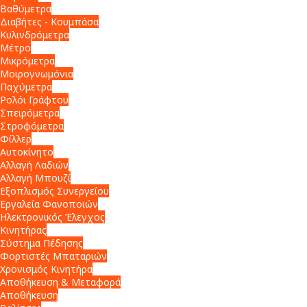
Βαθύμετρα
Διαβήτες - Κουμπάσα
Κυλινδρόμετρα
Μέτρο
Μικρόμετρα
Μοιρογνωμόνια
Παχύμετρα
Ρολόι Γράφτου
Σπειρόμετρα
Στροφόμετρα
Φίλλερ
Αυτοκίνητο
Αλλαγή Λαδιών
Αλλαγή Μπουζί
Εξοπλισμός Συνεργείου
Εργαλεία Φανοποιών
Ηλεκτρονικός Έλεγχος
Κινητήρας
Σύστημα Πέδησης
Φορτιστές Μπαταριών
Χρονισμός Κινητήρα
Αποθήκευση & Μεταφορά
Αποθήκευση