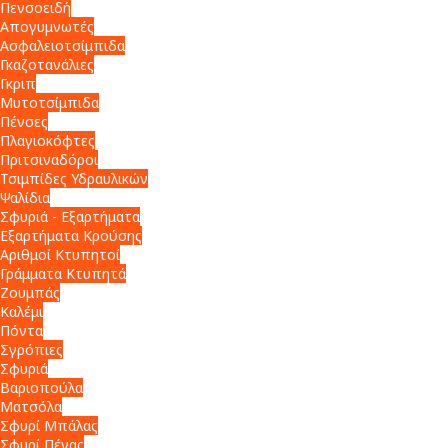
Πενσοειδή
Απογυμνωτές
Ασφαλειοτσίμπιδα
Γκαζοτανάλιες
Γκριπ
Μυτοτσίμπιδα
Πένσες
Πλαγιοκόφτες
Πριτσιναδόροι
Τσιμπίδες Υδραυλικών
Ψαλίδια
Σφυριά - Εξαρτήματα
Εξαρτήματα Κρούσης
Αριθμοί Κτυπητοί
Γράμματα Κτυπητά
Ζουμπάς
Καλέμι
Πόντα
Σγρόπιες
Σφυριά
Βαριοπούλα
Ματσόλα
Σφυρί Μπάλας
Σφυρί Πένας