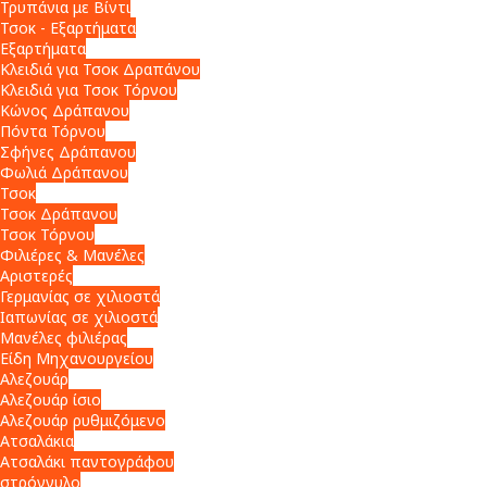
Τρυπάνια με Βίντι
Τσοκ - Εξαρτήματα
Εξαρτήματα
Κλειδιά για Τσοκ Δραπάνου
Κλειδιά για Τσοκ Τόρνου
Κώνος Δράπανου
Πόντα Τόρνου
Σφήνες Δράπανου
Φωλιά Δράπανου
Τσοκ
Τσοκ Δράπανου
Τσοκ Τόρνου
Φιλιέρες & Μανέλες
Αριστερές
Γερμανίας σε χιλιοστά
Ιαπωνίας σε χιλιοστά
Μανέλες φιλιέρας
Είδη Μηχανουργείου
Αλεζουάρ
Αλεζουάρ ίσιο
Αλεζουάρ ρυθμιζόμενο
Ατσαλάκια
Ατσαλάκι παντογράφου
στρόγγυλο