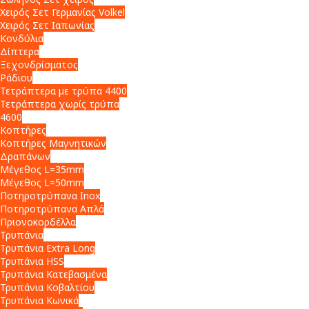
Χειρός Σετ Γερμανίας Volkel
Χειρός Σετ Ιαπωνίας
Κονδύλια
Δίπτερα
Ξεχονδρίσματος
Ράδιου
Τετράπτερα με τρύπα 4400
Τετράπτερα χωρίς τρύπα
4600
Κοπτήρες
Κοπτήρες Μαγνητικών
Δραπάνων
Μέγεθος L=35mm
Μέγεθος L=50mm
Ποτηροτρύπανα Inox
Ποτηροτρύπανα Απλά
Πριονοκορδέλλα
Τρυπάνια
Τρυπάνια Extra Long
Τρυπάνια HSS
Τρυπάνια Κατεβασμένα
Τρυπάνια Κοβαλτίου
Τρυπάνια Κωνικά