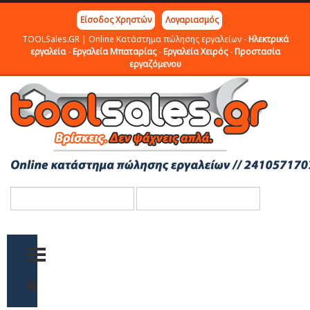
Είσοδος Χρηστών
Λογαριασμός
TOOLSales.GR | Online Κατάστημα πώλησης εργαλείων -
Ηλεκτρικά
εργαλεία
-
Εργαλεία Μπαταρίας
-
Εργαλεία Χειρός
-
Προστασία
εργαζόμενου
TOGGLE MENU