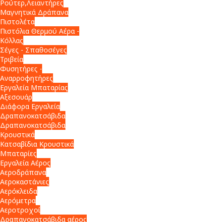
Ρούτερ,Λειαντήρες
Μαγνητικά Δράπανα
Πιστολέτα
Πιστόλια Θερμού Αέρα -
Κόλλας
Σέγες - Σπαθοσέγες
Τριβεία
Φυσητήρες -
Αναρροφητήρες
Εργαλεία Μπαταρίας
Αξεσουάρ
Διάφορα Εργαλεία
Δραπανοκατσάβιδα
Δραπανοκατσάβιδα
Κρουστικά
Κατσαβίδια Κρουστικά
Μπαταρίες
Εργαλεία Αέρος
Αεροδράπανα
Αεροκαστάνιες
Αερόκλειδα
Αερόμετρα
Αεροτροχοί
Δραπανοκατσάβιδα αέρος