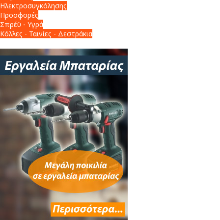
Ηλεκτροσυγκόλησης
Προσφορές
Σπρέϋ - Υγρά
Κόλλες - Ταινίες - Δεστράκια