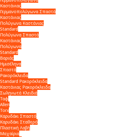
Καστάνιας
Γερμανοπολύγωνα Σπαστά
Καστάνιας
Πολύγωνα Καστάνιας
Standard
Πολύγωνα Σπαστά
Καστάνιας
Πολύγωνα
Standard
Βαριάς
Ημισέληνα
Σπαστά
Ρακορόκλειδα
Standard Ρακορόκλειδα
Καστάνιας Ρακορόκλειδα
Σωληνωτά Κλειδιά
Ταφ
Allen
Torx
Καρυδάκι Σπαστό
Καρυδάκι Σταθερό
Πλαστική Λαβή
Μαχαίρια