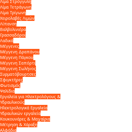
Λίμα Στρόγγυλη
Λίμα Τετράγωνη
Λίμα Τρίγωνη
Χειρολαβές Λιμών
Λίπανση
Βαλβολινιέρα
Γρασσαδόροι
Λαδικά
Μέγγενες
Μέγγενη Δραπάνου
Μέγγενη Πάγκου
Μέγγενη Σαπόρτι
Μέγγενη Σωλήνος
Συρματόβουρτσες
Σφιγκτήρες
Φωτισμός
Ψαλίδια
Εργαλεία για Ηλεκτρολόγους &
Υδραυλικούς
Ηλεκτρολογικά Εργαλεία
Υδραυλικών εργαλεία
Κουκουνάρες & Μαχαίρια
Μέτρηση & Χάραξη
Αλφάδια