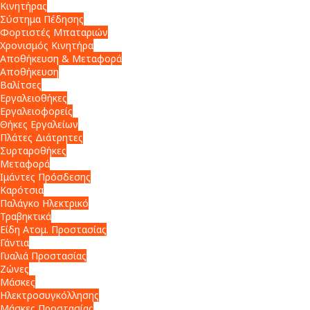
Κινητήρας
Σύστημα Πέδησης
Φορτιστές Μπαταριών
Χρονισμός Κινητήρα
Αποθήκευση & Μεταφορά
Αποθήκευση
Βαλίτσες
Εργαλειοθήκες
Εργαλειοφορείς
Θήκες Εργαλείων
Πλάτες Διάτρητες
Συρταροθήκες
Μεταφορά
Ιμάντες Πρόσδεσης
Καρότσια
Παλάγκο Ηλεκτρικό
Τραβηκτικά
Είδη Ατομ. Προστασίας
Γάντια
Γυαλιά Προστασίας
Ζώνες
Μάσκες
Ηλεκτροσυγκόλλησης
Μάσκες Προστασίας