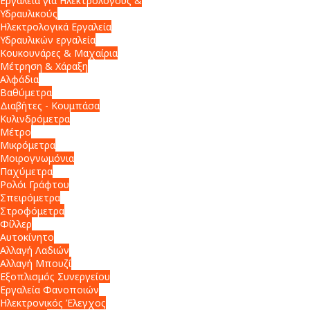
Εργαλεία για Ηλεκτρολόγους &
Υδραυλικούς
Ηλεκτρολογικά Εργαλεία
Υδραυλικών εργαλεία
Κουκουνάρες & Μαχαίρια
Μέτρηση & Χάραξη
Αλφάδια
Βαθύμετρα
Διαβήτες - Κουμπάσα
Κυλινδρόμετρα
Μέτρο
Μικρόμετρα
Μοιρογνωμόνια
Παχύμετρα
Ρολόι Γράφτου
Σπειρόμετρα
Στροφόμετρα
Φίλλερ
Αυτοκίνητο
Αλλαγή Λαδιών
Αλλαγή Μπουζί
Εξοπλισμός Συνεργείου
Εργαλεία Φανοποιών
Ηλεκτρονικός Έλεγχος