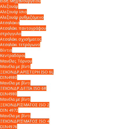
Είδη Μηχανουργείου
Αλεζουάρ
Αλεζουάρ ίσιο
Αλεζουάρ ρυθμιζόμενο
Ατσαλάκια
Ατσαλάκι παντογράφου
στρόγγυλο
Ατσαλάκι σχισήματος
Ατσαλάκι τετράγωνο
Βίντια
Κεντραδόροι
Μανέλες Τόρνου
Μανέλα με βίντι
ΞΕΧΟΝΔΡ.ΑΡΙΣΤΕΡΗ ISO 6L
DIN4980
Μανέλα με βίντι
ΞΕΧΟΝΔΡ.ΔΕΞΙΑ ISO 6R
DIN4980
Μανέλα με βίντι
ΞΕΧΟΝΔΡΙΣΜΑΤΟΣ ISO 2
DIN 4972
Μανέλα με βίντι
ΞΕΧΟΝΔΡΙΣΜΑΤΟΣ ISO 4
DIN4976