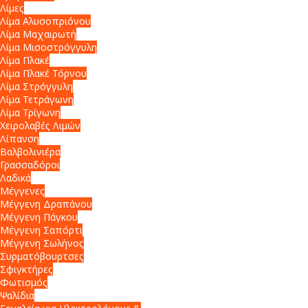
Λίμες
Λίμα Αλυσοπριόνου
Λίμα Μαχαιρωτή
Λίμα Μισοστρόγγυλη
Λίμα Πλακέ
Λίμα Πλακέ Τόρνου
Λίμα Στρόγγυλη
Λίμα Τετράγωνη
Λίμα Τρίγωνη
Χειρολαβές Λιμών
Λίπανση
Βαλβολινιέρα
Γρασσαδόροι
Λαδικά
Μέγγενες
Μέγγενη Δραπάνου
Μέγγενη Πάγκου
Μέγγενη Σαπόρτι
Μέγγενη Σωλήνος
Συρματόβουρτσες
Σφιγκτήρες
Φωτισμός
Ψαλίδια