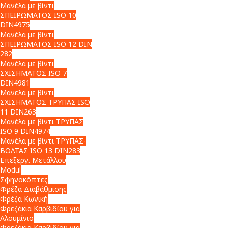
Μανέλα με βίντι
ΣΠΕΙΡΩΜΑΤΟΣ ISO 10
DIN4975
Μανέλα με βίντι
ΣΠΕΙΡΩΜΑΤΟΣ ISO 12 DIN
282
Μανέλα με βίντι
ΣΧΙΣΗΜΑΤΟΣ ISO 7
DIN4981
Μανελα με βίντι
ΣΧΙΣΗΜΑΤΟΣ ΤΡΥΠΑΣ ISO
11 DIN263
Μανέλα με βίντι ΤΡΥΠΑΣ
ISO 9 DIN4974
Μανέλα με βίντι ΤΡΥΠΑΣ-
ΒΟΛΤΑΣ ISO 13 DIN283
Επεξεργ. Μετάλλου
Modul
Σφηνοκόπτες
Φρέζα Διαβάθμισης
Φρέζα Κωνική
Φρεζάκια Καρβιδίου για
Αλουμίνιο
Φρεζάκια Καρβιδίου για