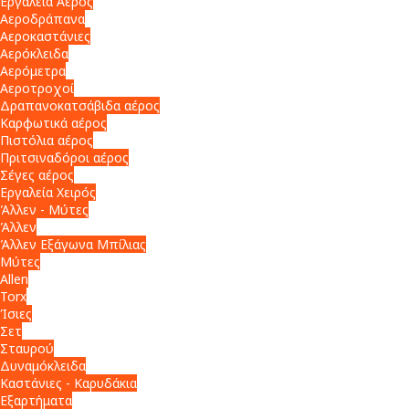
Εργαλεία Αέρος
Αεροδράπανα
Αεροκαστάνιες
Αερόκλειδα
Αερόμετρα
Αεροτροχοί
Δραπανοκατσάβιδα αέρος
Καρφωτικά αέρος
Πιστόλια αέρος
Πριτσιναδόροι αέρος
Σέγες αέρος
Εργαλεία Χειρός
Άλλεν - Μύτες
Άλλεν
Άλλεν Εξάγωνα Μπίλιας
Μύτες
Allen
Torx
Ίσιες
Σετ
Σταυρού
Δυναμόκλειδα
Καστάνιες - Καρυδάκια
Εξαρτήματα