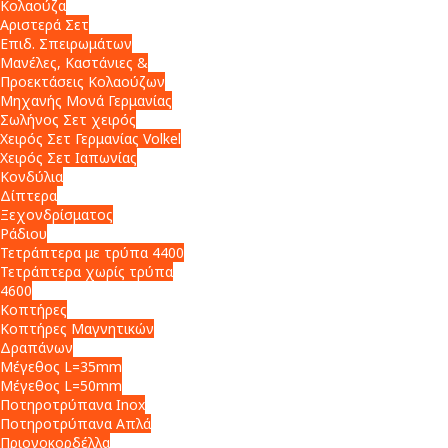
Κολαούζα
Αριστερά Σετ
Επιδ. Σπειρωμάτων
Μανέλες, Καστάνιες &
Προεκτάσεις Κολαούζων
Μηχανής Μονά Γερμανίας
Σωλήνος Σετ χειρός
Χειρός Σετ Γερμανίας Volkel
Χειρός Σετ Ιαπωνίας
Κονδύλια
Δίπτερα
Ξεχονδρίσματος
Ράδιου
Τετράπτερα με τρύπα 4400
Τετράπτερα χωρίς τρύπα
4600
Κοπτήρες
Κοπτήρες Μαγνητικών
Δραπάνων
Μέγεθος L=35mm
Μέγεθος L=50mm
Ποτηροτρύπανα Inox
Ποτηροτρύπανα Απλά
Πριονοκορδέλλα