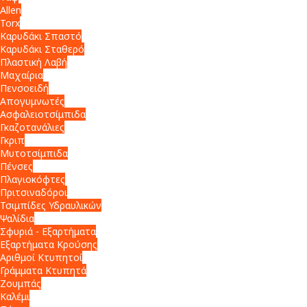
Allen
Torx
Καρυδάκι Σπαστό
Καρυδάκι Σταθερό
Πλαστική Λαβή
Μαχαίρια
Πενσοειδή
Απογυμνωτές
Ασφαλειοτσίμπιδα
Γκαζοτανάλιες
Γκριπ
Μυτοτσίμπιδα
Πένσες
Πλαγιοκόφτες
Πριτσιναδόροι
Τσιμπίδες Υδραυλικών
Ψαλίδια
Σφυριά - Εξαρτήματα
Εξαρτήματα Κρούσης
Αριθμοί Κτυπητοί
Γράμματα Κτυπητά
Ζουμπάς
Καλέμι