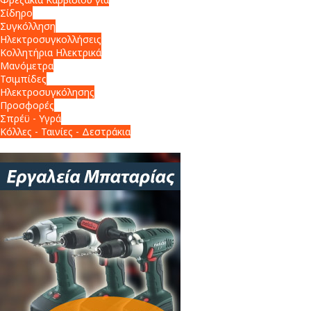
Σίδηρο
Συγκόλληση
Ηλεκτροσυγκολλήσεις
Κολλητήρια Ηλεκτρικά
Μανόμετρα
Τσιμπίδες
Ηλεκτροσυγκόλησης
Προσφορές
Σπρέϋ - Υγρά
Κόλλες - Ταινίες - Δεστράκια