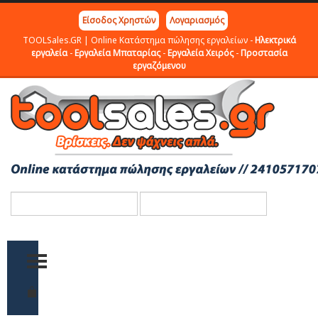
Είσοδος Χρηστών
Λογαριασμός
TOOLSales.GR | Online Κατάστημα πώλησης εργαλείων -
Ηλεκτρικά
εργαλεία
-
Εργαλεία Μπαταρίας
-
Εργαλεία Χειρός
-
Προστασία
εργαζόμενου
TOGGLE MENU