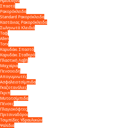
Ημισέληνα
Σπαστά
Ρακορόκλειδα
Standard Ρακορόκλειδα
Καστάνιας Ρακορόκλειδα
Σωληνωτά Κλειδιά
Ταφ
Allen
Torx
Καρυδάκι Σπαστό
Καρυδάκι Σταθερό
Πλαστική Λαβή
Μαχαίρια
Πενσοειδή
Απογυμνωτές
Ασφαλειοτσίμπιδα
Γκαζοτανάλιες
Γκριπ
Μυτοτσίμπιδα
Πένσες
Πλαγιοκόφτες
Πριτσιναδόροι
Τσιμπίδες Υδραυλικών
Ψαλίδια