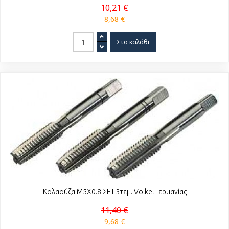
10,21 €
8,68 €
Κολαούζα Μ5Χ0.8 ΣΕΤ 3τεμ. Volkel Γερμανίας
11,40 €
9,68 €