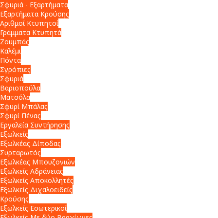
Σφυριά - Εξαρτήματα
Εξαρτήματα Κρούσης
Αριθμοί Κτυπητοί
Γράμματα Κτυπητά
Ζουμπάς
Καλέμι
Πόντα
Σγρόπιες
Σφυριά
Βαριοπούλα
Ματσόλα
Σφυρί Μπάλας
Σφυρί Πένας
Εργαλεία Συντήρησης
Εξωλκείς
Εξωλκέας Δίποδας
Συρταρωτός
Εξωλκέας Μπουζονιών
Εξωλκείς Αδράνειας
Εξωλκείς Αποκολλητές
Εξωλκείς Διχαλοειδείς
Κρούσης
Εξωλκείς Εσωτερικοί
Εξωλκείς Με δύο Βραχίωνες