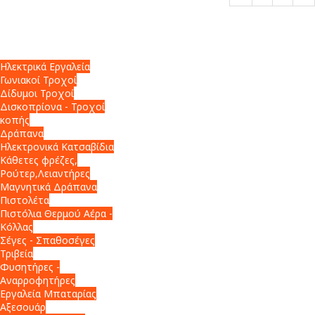
Ηλεκτρικά Εργαλεία
Γωνιακοί Τροχοί
Δίδυμοι Τροχοί
Δισκοπρίονα - Τροχοί
κοπής
Δράπανα
Ηλεκτρονικά Κατσαβίδια
Κάθετες φρέζες,
Ρούτερ,Λειαντήρες
Μαγνητικά Δράπανα
Πιστολέτα
Πιστόλια Θερμού Αέρα -
Κόλλας
Σέγες - Σπαθοσέγες
Τριβεία
Φυσητήρες -
Αναρροφητήρες
Εργαλεία Μπαταρίας
Αξεσουάρ