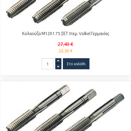
Κολαούζα Μ12Χ1.75 ΣΕΤ 3τεμ. Volkel Γερμανίας
27,40 €
23,30 €