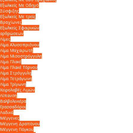
Εξωλκείς Με Οδηγό
Σύσφιξης
Εξωλκείς Με τρείς
Βραχίωνες
Εξωλκείς Σφαιρικών
αρθρώσεων
Λίμες
Λίμα Αλυσοπριόνου
Λίμα Μαχαιρωτή
Λίμα Μισοστρόγγυλη
Λίμα Πλακέ
Λίμα Πλακέ Τόρνου
Λίμα Στρόγγυλη
Λίμα Τετράγωνη
Λίμα Τρίγωνη
Χειρολαβές Λιμών
Λίπανση
Βαλβολινιέρα
Γρασσαδόροι
Λαδικά
Μέγγενες
Μέγγενη Δραπάνου
Μέγγενη Πάγκου