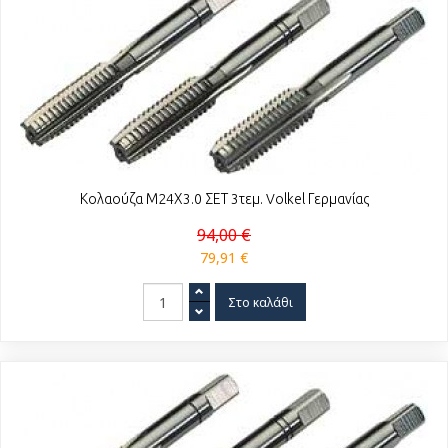
Κολαούζα Μ24Χ3.0 ΣΕΤ 3τεμ. Volkel Γερμανίας
94,00 €
79,91 €