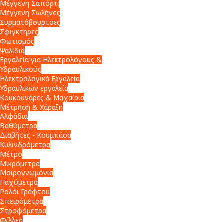
Μέγγενη Σαπόρτι
Μέγγενη Σωλήνος
Συρματόβουρτσες
Σφιγκτήρες
Φωτισμός
Ψαλίδια
Εργαλεία για Ηλεκτρολόγους &
Υδραυλικούς
Ηλεκτρολογικά Εργαλεία
Υδραυλικών εργαλεία
Κουκουνάρες & Μαχαίρια
Μέτρηση & Χάραξη
Αλφάδια
Βαθύμετρα
Διαβήτες - Κουμπάσα
Κυλινδρόμετρα
Μέτρο
Μικρόμετρα
Μοιρογνωμόνια
Παχύμετρα
Ρολόι Γράφτου
Σπειρόμετρα
Στροφόμετρα
Φίλλερ