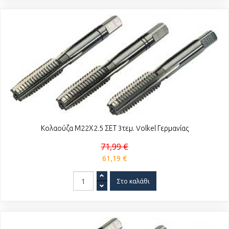
Κολαούζα Μ22Χ2.5 ΣΕΤ 3τεμ. Volkel Γερμανίας
71,99 €
61,19 €