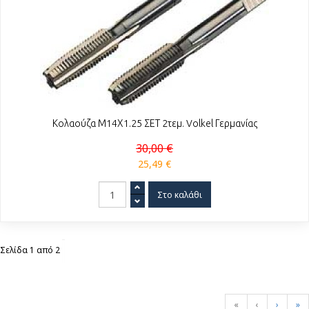
Κολαούζα Μ14Χ1.25 ΣΕΤ 2τεμ. Volkel Γερμανίας
30,00 €
25,49 €
Σελίδα 1 από 2
«
‹
›
»