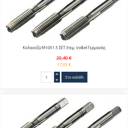
Κολαούζα Μ10Χ1.5 ΣΕΤ 3τεμ. Volkel Γερμανίας
20,40 €
17,03 €