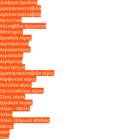
Διάφορα Εργαλεία
Δραπανοκατσάβιδα
Δραπανοκατσάβιδα
Κρουστικά
Κατσαβίδια Κρουστικά
Μπαταρίες
Εργαλεία Αέρος
Αεροδράπανα
Αεροκαστάνιες
Αερόκλειδα
Αερόμετρα
Αεροτροχοί
Δραπανοκατσάβιδα αέρος
Καρφωτικά αέρος
Πιστόλια αέρος
Πριτσιναδόροι αέρος
Σέγες αέρος
Εργαλεία Χειρός
Άλλεν - Μύτες
Άλλεν
Άλλεν Εξάγωνα Μπίλιας
Μύτες
Allen
Torx