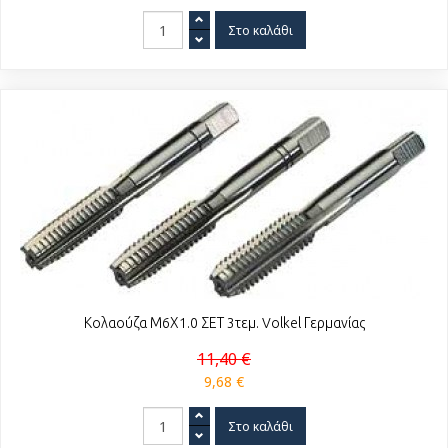
Κολαούζα Μ6Χ1.0 ΣΕΤ 3τεμ. Volkel Γερμανίας
11,40 €
9,68 €