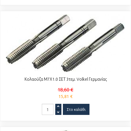
Κολαούζα Μ7Χ1.0 ΣΕΤ 3τεμ. Volkel Γερμανίας
18,60 €
15,81 €