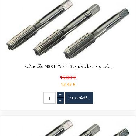
Κολαούζα Μ8Χ1.25 ΣΕΤ 3τεμ. Volkel Γερμανίας
15,80 €
13,43 €