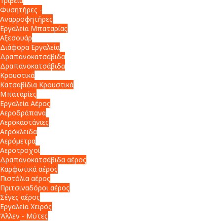
Τριβεία
Φυσητήρες -
Αναρροφητήρες
Εργαλεία Μπαταρίας
Αξεσουάρ
Διάφορα Εργαλεία
Δραπανοκατσάβιδα
Δραπανοκατσάβιδα
Κρουστικά
Κατσαβίδια Κρουστικά
Μπαταρίες
Εργαλεία Αέρος
Αεροδράπανα
Αεροκαστάνιες
Αερόκλειδα
Αερόμετρα
Αεροτροχοί
Δραπανοκατσάβιδα αέρος
Καρφωτικά αέρος
Πιστόλια αέρος
Πριτσιναδόροι αέρος
Σέγες αέρος
Εργαλεία Χειρός
Άλλεν - Μύτες