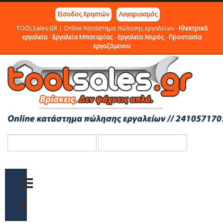
Είσοδος Χρηστών
Λογαριασμός
TOOLSales.GR | Online Κατάστημα πώλησης εργαλείων -
Ηλεκτρικά
εργαλεία
-
Εργαλεία Μπαταρίας
-
Εργαλεία Χειρός
-
Προστασία
εργαζόμενου
TOGGLE MENU