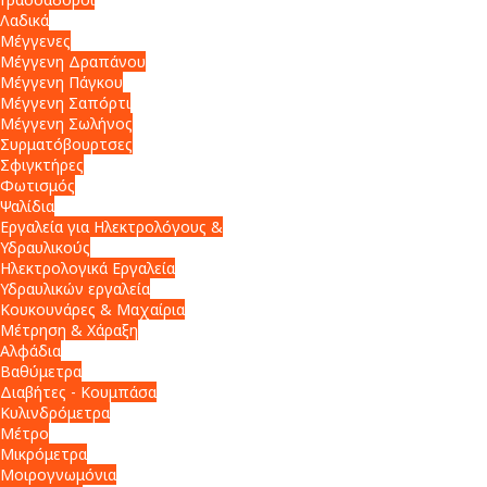
Λαδικά
Μέγγενες
Μέγγενη Δραπάνου
Μέγγενη Πάγκου
Μέγγενη Σαπόρτι
Μέγγενη Σωλήνος
Συρματόβουρτσες
Σφιγκτήρες
Φωτισμός
Ψαλίδια
Εργαλεία για Ηλεκτρολόγους &
Υδραυλικούς
Ηλεκτρολογικά Εργαλεία
Υδραυλικών εργαλεία
Κουκουνάρες & Μαχαίρια
Μέτρηση & Χάραξη
Αλφάδια
Βαθύμετρα
Διαβήτες - Κουμπάσα
Κυλινδρόμετρα
Μέτρο
Μικρόμετρα
Μοιρογνωμόνια