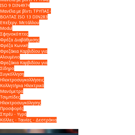
ISO 9 DIN4974
Μανέλα με βίντι ΤΡΥΠΑΣ-
ΒΟΛΤΑΣ ISO 13 DIN283
Επεξεργ. Μετάλλου
Modul
Σφηνοκόπτες
Φρέζα Διαβάθμισης
Φρέζα Κωνική
Φρεζάκια Καρβιδίου για
Αλουμίνιο
Φρεζάκια Καρβιδίου για
Σίδηρο
Συγκόλληση
Ηλεκτροσυγκολλήσεις
Κολλητήρια Ηλεκτρικά
Μανόμετρα
Τσιμπίδες
Ηλεκτροσυγκόλησης
Προσφορές
Σπρέϋ - Υγρά
Κόλλες - Ταινίες - Δεστράκια