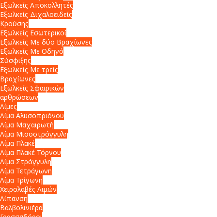
Εξωλκείς Αποκολλητές
Εξωλκείς Διχαλοειδείς
Κρούσης
Εξωλκείς Εσωτερικοί
Εξωλκείς Με δύο Βραχίωνες
Εξωλκείς Με Οδηγό
Σύσφιξης
Εξωλκείς Με τρείς
Βραχίωνες
Εξωλκείς Σφαιρικών
αρθρώσεων
Λίμες
Λίμα Αλυσοπριόνου
Λίμα Μαχαιρωτή
Λίμα Μισοστρόγγυλη
Λίμα Πλακέ
Λίμα Πλακέ Τόρνου
Λίμα Στρόγγυλη
Λίμα Τετράγωνη
Λίμα Τρίγωνη
Χειρολαβές Λιμών
Λίπανση
Βαλβολινιέρα
Γρασσαδόροι