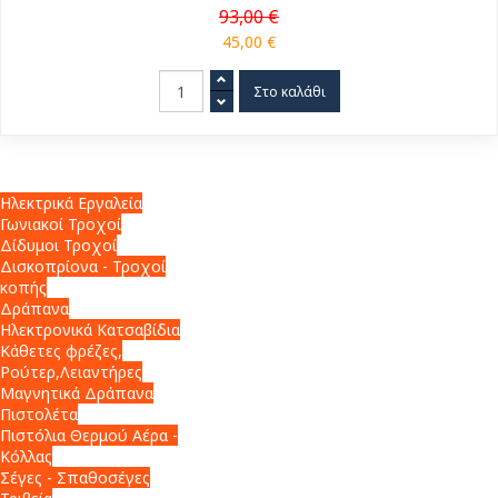
93,00 €
45,00 €
Ηλεκτρικά Εργαλεία
Γωνιακοί Τροχοί
Δίδυμοι Τροχοί
Δισκοπρίονα - Τροχοί
κοπής
Δράπανα
Ηλεκτρονικά Κατσαβίδια
Κάθετες φρέζες,
Ρούτερ,Λειαντήρες
Μαγνητικά Δράπανα
Πιστολέτα
Πιστόλια Θερμού Αέρα -
Κόλλας
Σέγες - Σπαθοσέγες