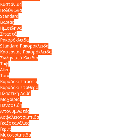
Καστάνιας
Πολύγωνα
Standard
Βαριάς
Ημισέληνα
Σπαστά
Ρακορόκλειδα
Standard Ρακορόκλειδα
Καστάνιας Ρακορόκλειδα
Σωληνωτά Κλειδιά
Ταφ
Allen
Torx
Καρυδάκι Σπαστό
Καρυδάκι Σταθερό
Πλαστική Λαβή
Μαχαίρια
Πενσοειδή
Απογυμνωτές
Ασφαλειοτσίμπιδα
Γκαζοτανάλιες
Γκριπ
Μυτοτσίμπιδα