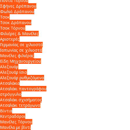
Πόντα Τόρνου
Σφήνες Δράπανου
Φωλιά Δράπανου
Τσοκ
Τσοκ Δράπανου
Τσοκ Τόρνου
Φιλιέρες & Μανέλες
Αριστερές
Γερμανίας σε χιλιοστά
Ιαπωνίας σε χιλιοστά
Μανέλες φιλιέρας
Είδη Μηχανουργείου
Αλεζουάρ
Αλεζουάρ ίσιο
Αλεζουάρ ρυθμιζόμενο
Ατσαλάκια
Ατσαλάκι παντογράφου
στρόγγυλο
Ατσαλάκι σχισήματος
Ατσαλάκι τετράγωνο
Βίντια
Κεντραδόροι
Μανέλες Τόρνου
Μανέλα με βίντι