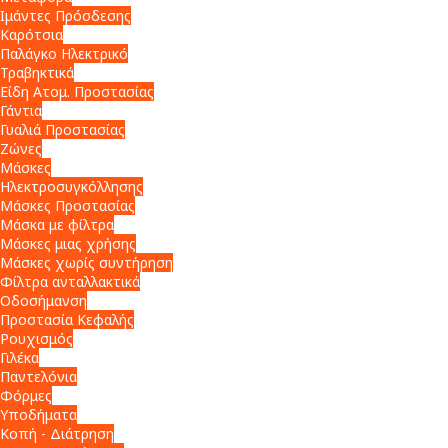
Ιμάντες Πρόσδεσης
Καρότσια
Παλάγκο Ηλεκτρικό
Τραβηκτικά
Είδη Ατομ. Προστασίας
Γάντια
Γυαλιά Προστασίας
Ζώνες
Μάσκες
Ηλεκτροσυγκόλλησης
Μάσκες Προστασίας
Μάσκα με φίλτρα
Μάσκες μιας χρήσης
Μάσκες χωρίς συντήρηση
Φίλτρα ανταλλακτικά
Οδοσήμανση
Προστασία Κεφαλής
Ρουχισμός
Γιλέκα
Παντελόνια
Φόρμες
Υποδήματα
Κοπή - Διάτρηση