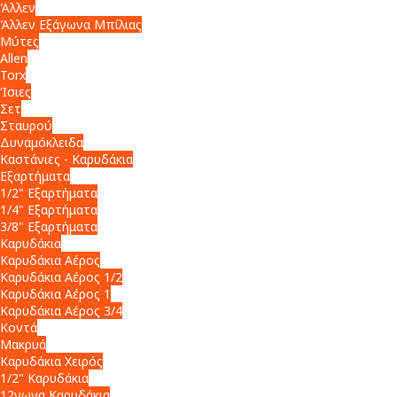
Άλλεν
Άλλεν Εξάγωνα Μπίλιας
Μύτες
Allen
Torx
Ίσιες
Σετ
Σταυρού
Δυναμόκλειδα
Καστάνιες - Καρυδάκια
Εξαρτήματα
1/2" Εξαρτήματα
1/4" Εξαρτήματα
3/8" Εξαρτήματα
Καρυδάκια
Καρυδάκια Αέρος
Καρυδάκια Αέρος 1/2
Καρυδάκια Αέρος 1
Καρυδάκια Αέρος 3/4
Κοντά
Μακρυά
Καρυδάκια Χειρός
1/2" Καρυδάκια
12γωνα Καρυδάκια