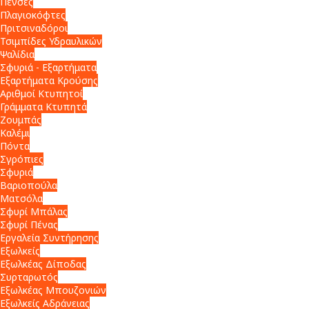
Πένσες
Πλαγιοκόφτες
Πριτσιναδόροι
Τσιμπίδες Υδραυλικών
Ψαλίδια
Σφυριά - Εξαρτήματα
Εξαρτήματα Κρούσης
Αριθμοί Κτυπητοί
Γράμματα Κτυπητά
Ζουμπάς
Καλέμι
Πόντα
Σγρόπιες
Σφυριά
Βαριοπούλα
Ματσόλα
Σφυρί Μπάλας
Σφυρί Πένας
Εργαλεία Συντήρησης
Εξωλκείς
Εξωλκέας Δίποδας
Συρταρωτός
Εξωλκέας Μπουζονιών
Εξωλκείς Αδράνειας