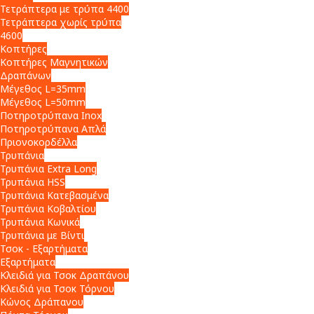
Τετράπτερα με τρύπα 4400
Τετράπτερα χωρίς τρύπα
4600
Κοπτήρες
Κοπτήρες Μαγνητικών
Δραπάνων
Μέγεθος L=35mm
Μέγεθος L=50mm
Ποτηροτρύπανα Inox
Ποτηροτρύπανα Απλά
Πριονοκορδέλλα
Τρυπάνια
Τρυπάνια Extra Long
Τρυπάνια HSS
Τρυπάνια Κατεβασμένα
Τρυπάνια Κοβαλτίου
Τρυπάνια Κωνικά
Τρυπάνια με Βίντι
Τσοκ - Εξαρτήματα
Εξαρτήματα
Κλειδιά για Τσοκ Δραπάνου
Κλειδιά για Τσοκ Τόρνου
Κώνος Δράπανου