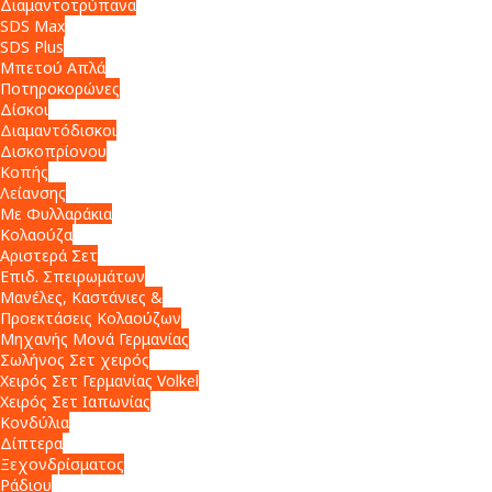
Διαμαντοτρύπανα
SDS Max
SDS Plus
Μπετού Απλά
Ποτηροκορώνες
Δίσκοι
Διαμαντόδισκοι
Δισκοπρίονου
Κοπής
Λείανσης
Με Φυλλαράκια
Κολαούζα
Αριστερά Σετ
Επιδ. Σπειρωμάτων
Μανέλες, Καστάνιες &
Προεκτάσεις Κολαούζων
Μηχανής Μονά Γερμανίας
Σωλήνος Σετ χειρός
Χειρός Σετ Γερμανίας Volkel
Χειρός Σετ Ιαπωνίας
Κονδύλια
Δίπτερα
Ξεχονδρίσματος
Ράδιου