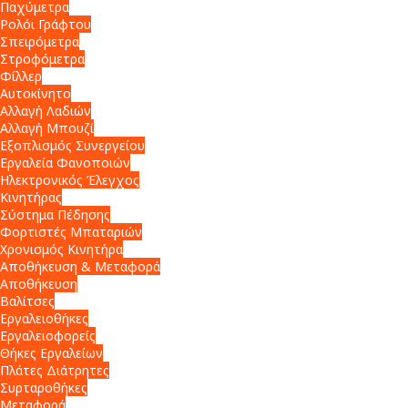
Παχύμετρα
Ρολόι Γράφτου
Σπειρόμετρα
Στροφόμετρα
Φίλλερ
Αυτοκίνητο
Αλλαγή Λαδιών
Αλλαγή Μπουζί
Εξοπλισμός Συνεργείου
Εργαλεία Φανοποιών
Ηλεκτρονικός Έλεγχος
Κινητήρας
Σύστημα Πέδησης
Φορτιστές Μπαταριών
Χρονισμός Κινητήρα
Αποθήκευση & Μεταφορά
Αποθήκευση
Βαλίτσες
Εργαλειοθήκες
Εργαλειοφορείς
Θήκες Εργαλείων
Πλάτες Διάτρητες
Συρταροθήκες
Μεταφορά