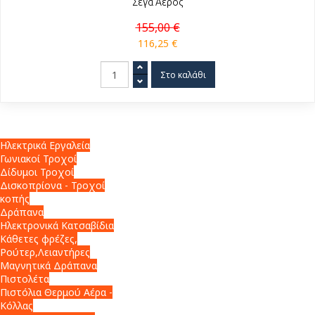
Σέγα Αέρος
155,00 €
116,25 €
Ηλεκτρικά Εργαλεία
Γωνιακοί Τροχοί
Δίδυμοι Τροχοί
Δισκοπρίονα - Τροχοί
κοπής
Δράπανα
Ηλεκτρονικά Κατσαβίδια
Κάθετες φρέζες,
Ρούτερ,Λειαντήρες
Μαγνητικά Δράπανα
Πιστολέτα
Πιστόλια Θερμού Αέρα -
Κόλλας