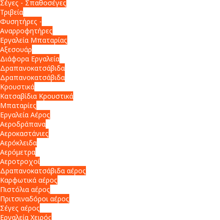
Σέγες - Σπαθοσέγες
Τριβεία
Φυσητήρες -
Αναρροφητήρες
Εργαλεία Μπαταρίας
Αξεσουάρ
Διάφορα Εργαλεία
Δραπανοκατσάβιδα
Δραπανοκατσάβιδα
Κρουστικά
Κατσαβίδια Κρουστικά
Μπαταρίες
Εργαλεία Αέρος
Αεροδράπανα
Αεροκαστάνιες
Αερόκλειδα
Αερόμετρα
Αεροτροχοί
Δραπανοκατσάβιδα αέρος
Καρφωτικά αέρος
Πιστόλια αέρος
Πριτσιναδόροι αέρος
Σέγες αέρος
Εργαλεία Χειρός