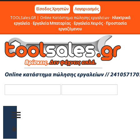
Είσοδος Χρηστών
Λογαριασμός
TOOLSales.GR | Online Κατάστημα πώλησης εργαλείων -
Ηλεκτρικά
εργαλεία
-
Εργαλεία Μπαταρίας
-
Εργαλεία Χειρός
-
Προστασία
εργαζόμενου
TOGGLE MENU