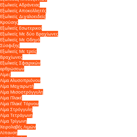
Εξωλκείς Αδράνειας
Εξωλκείς Αποκολλητές
Εξωλκείς Διχαλοειδείς
Κρούσης
Εξωλκείς Εσωτερικοί
Εξωλκείς Με δύο Βραχίωνες
Εξωλκείς Με Οδηγό
Σύσφιξης
Εξωλκείς Με τρείς
Βραχίωνες
Εξωλκείς Σφαιρικών
αρθρώσεων
Λίμες
Λίμα Αλυσοπριόνου
Λίμα Μαχαιρωτή
Λίμα Μισοστρόγγυλη
Λίμα Πλακέ
Λίμα Πλακέ Τόρνου
Λίμα Στρόγγυλη
Λίμα Τετράγωνη
Λίμα Τρίγωνη
Χειρολαβές Λιμών
Λίπανση