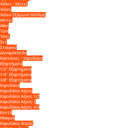
Άλλεν - Μύτες
Άλλεν
Άλλεν Εξάγωνα Μπίλιας
Μύτες
Allen
Torx
Ίσιες
Σετ
Σταυρού
Δυναμόκλειδα
Καστάνιες - Καρυδάκια
Εξαρτήματα
1/2" Εξαρτήματα
1/4" Εξαρτήματα
3/8" Εξαρτήματα
Καρυδάκια
Καρυδάκια Αέρος
Καρυδάκια Αέρος 1/2
Καρυδάκια Αέρος 1
Καρυδάκια Αέρος 3/4
Κοντά
Μακρυά
Καρυδάκια Χειρός