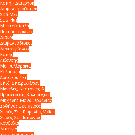
Κοπή - Διάτρηση
Διαμαντοτρύπανα
SDS Max
SDS Plus
Μπετού Απλά
Ποτηροκορώνες
Δίσκοι
Διαμαντόδισκοι
Δισκοπρίονου
Κοπής
Λείανσης
Με Φυλλαράκια
Κολαούζα
Αριστερά Σετ
Επιδ. Σπειρωμάτων
Μανέλες, Καστάνιες &
Προεκτάσεις Κολαούζων
Μηχανής Μονά Γερμανίας
Σωλήνος Σετ χειρός
Χειρός Σετ Γερμανίας Volkel
Χειρός Σετ Ιαπωνίας
Κονδύλια
Δίπτερα
Ξεχονδρίσματος