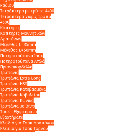
Ράδιου
Τετράπτερα με τρύπα 4400
Τετράπτερα χωρίς τρύπα
4600
Κοπτήρες
Κοπτήρες Μαγνητικών
Δραπάνων
Μέγεθος L=35mm
Μέγεθος L=50mm
Ποτηροτρύπανα Inox
Ποτηροτρύπανα Απλά
Πριονοκορδέλλα
Τρυπάνια
Τρυπάνια Extra Long
Τρυπάνια HSS
Τρυπάνια Κατεβασμένα
Τρυπάνια Κοβαλτίου
Τρυπάνια Κωνικά
Τρυπάνια με Βίντι
Τσοκ - Εξαρτήματα
Εξαρτήματα
Κλειδιά για Τσοκ Δραπάνου
Κλειδιά για Τσοκ Τόρνου