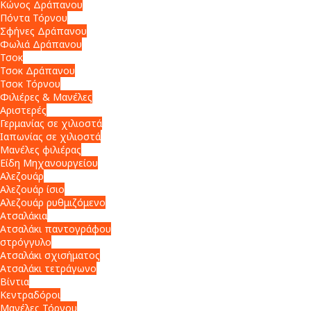
Κώνος Δράπανου
Πόντα Τόρνου
Σφήνες Δράπανου
Φωλιά Δράπανου
Τσοκ
Τσοκ Δράπανου
Τσοκ Τόρνου
Φιλιέρες & Μανέλες
Αριστερές
Γερμανίας σε χιλιοστά
Ιαπωνίας σε χιλιοστά
Μανέλες φιλιέρας
Είδη Μηχανουργείου
Αλεζουάρ
Αλεζουάρ ίσιο
Αλεζουάρ ρυθμιζόμενο
Ατσαλάκια
Ατσαλάκι παντογράφου
στρόγγυλο
Ατσαλάκι σχισήματος
Ατσαλάκι τετράγωνο
Βίντια
Κεντραδόροι
Μανέλες Τόρνου