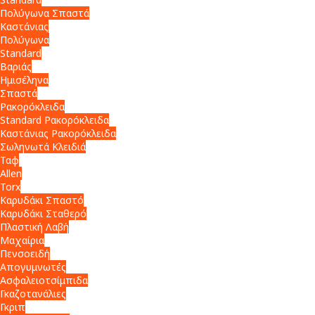
Πολύγωνα Σπαστά
Καστάνιας
Πολύγωνα
Standard
Βαριάς
Ημισέληνα
Σπαστά
Ρακορόκλειδα
Standard Ρακορόκλειδα
Καστάνιας Ρακορόκλειδα
Σωληνωτά Κλειδιά
Ταφ
Allen
Torx
Καρυδάκι Σπαστό
Καρυδάκι Σταθερό
Πλαστική Λαβή
Μαχαίρια
Πενσοειδή
Απογυμνωτές
Ασφαλειοτσίμπιδα
Γκαζοτανάλιες
Γκριπ