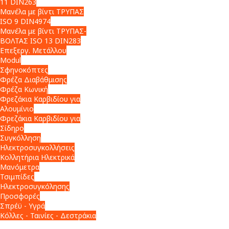
11 DIN263
Μανέλα με βίντι ΤΡΥΠΑΣ
ISO 9 DIN4974
Μανέλα με βίντι ΤΡΥΠΑΣ-
ΒΟΛΤΑΣ ISO 13 DIN283
Επεξεργ. Μετάλλου
Modul
Σφηνοκόπτες
Φρέζα Διαβάθμισης
Φρέζα Κωνική
Φρεζάκια Καρβιδίου για
Αλουμίνιο
Φρεζάκια Καρβιδίου για
Σίδηρο
Συγκόλληση
Ηλεκτροσυγκολλήσεις
Κολλητήρια Ηλεκτρικά
Μανόμετρα
Τσιμπίδες
Ηλεκτροσυγκόλησης
Προσφορές
Σπρέϋ - Υγρά
Κόλλες - Ταινίες - Δεστράκια