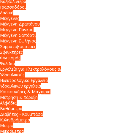
Βαλβολινιέρα
Γρασσαδόροι
Λαδικά
Μέγγενες
Μέγγενη Δραπάνου
Μέγγενη Πάγκου
Μέγγενη Σαπόρτι
Μέγγενη Σωλήνος
Συρματόβουρτσες
Σφιγκτήρες
Φωτισμός
Ψαλίδια
Εργαλεία για Ηλεκτρολόγους &
Υδραυλικούς
Ηλεκτρολογικά Εργαλεία
Υδραυλικών εργαλεία
Κουκουνάρες & Μαχαίρια
Μέτρηση & Χάραξη
Αλφάδια
Βαθύμετρα
Διαβήτες - Κουμπάσα
Κυλινδρόμετρα
Μέτρο
Μικρόμετρα