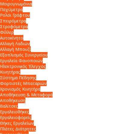
Μοιρογνωμόνια
Παχύμετρα
Ρολόι Γράφτου
Σπειρόμετρα
Στροφόμετρα
Φίλλερ
Αυτοκίνητο
Αλλαγή Λαδιών
Αλλαγή Μπουζί
Εξοπλισμός Συνεργείου
Εργαλεία Φανοποιών
Ηλεκτρονικός Έλεγχος
Κινητήρας
Σύστημα Πέδησης
Φορτιστές Μπαταριών
Χρονισμός Κινητήρα
Αποθήκευση & Μεταφορά
Αποθήκευση
Βαλίτσες
Εργαλειοθήκες
Εργαλειοφορείς
Θήκες Εργαλείων
Πλάτες Διάτρητες