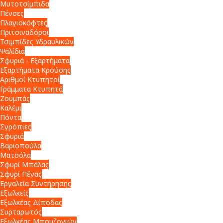
Μυτοτσίμπιδα
Πένσες
Πλαγιοκόφτες
Πριτσιναδόροι
Τσιμπίδες Υδραυλικών
Ψαλίδια
Σφυριά - Εξαρτήματα
Εξαρτήματα Κρούσης
Αριθμοί Κτυπητοί
Γράμματα Κτυπητά
Ζουμπάς
Καλέμι
Πόντα
Σγρόπιες
Σφυριά
Βαριοπούλα
Ματσόλα
Σφυρί Μπάλας
Σφυρί Πένας
Εργαλεία Συντήρησης
Εξωλκείς
Εξωλκέας Δίποδας
Συρταρωτός
Εξωλκέας Μπουζονιών