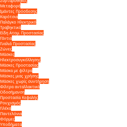
Συρταροθήκες
Μεταφορά
Ιμάντες Πρόσδεσης
Καρότσια
Παλάγκο Ηλεκτρικό
Τραβηκτικά
Είδη Ατομ. Προστασίας
Γάντια
Γυαλιά Προστασίας
Ζώνες
Μάσκες
Ηλεκτροσυγκόλλησης
Μάσκες Προστασίας
Μάσκα με φίλτρα
Μάσκες μιας χρήσης
Μάσκες χωρίς συντήρηση
Φίλτρα ανταλλακτικά
Οδοσήμανση
Προστασία Κεφαλής
Ρουχισμός
Γιλέκα
Παντελόνια
Φόρμες
Υποδήματα