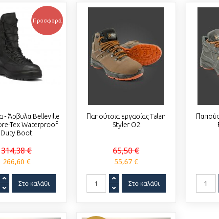
Προσφορά
 - Άρβυλα Belleville
Παπούτσια εργασίας Talan
Παπούτ
re-Tex Waterproof
Styler O2
Duty Boot
314,38 €
65,50 €
266,60 €
55,67 €