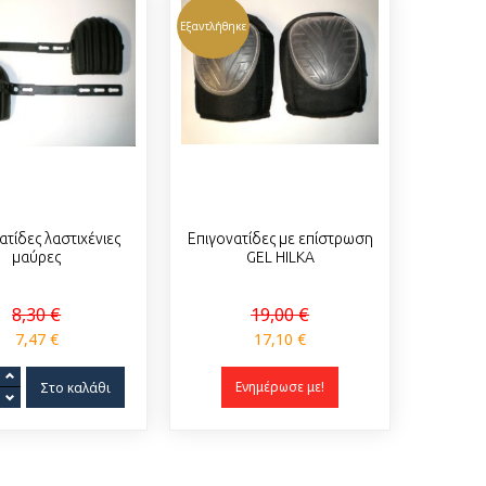
Εξαντλήθηκε
ατίδες λαστιχένιες
Επιγονατίδες με επίστρωση
μαύρες
GEL HILKA
8,30 €
19,00 €
7,47 €
17,10 €
Ενημέρωσε με!