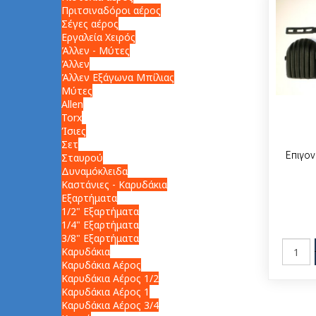
Πριτσιναδόροι αέρος
Σέγες αέρος
Εργαλεία Χειρός
Άλλεν - Μύτες
Άλλεν
Άλλεν Εξάγωνα Μπίλιας
Μύτες
Allen
Torx
Ίσιες
Σετ
Επιγον
Σταυρού
Δυναμόκλειδα
Καστάνιες - Καρυδάκια
Εξαρτήματα
1/2" Εξαρτήματα
1/4" Εξαρτήματα
3/8" Εξαρτήματα
Καρυδάκια
Καρυδάκια Αέρος
Καρυδάκια Αέρος 1/2
Καρυδάκια Αέρος 1
Καρυδάκια Αέρος 3/4