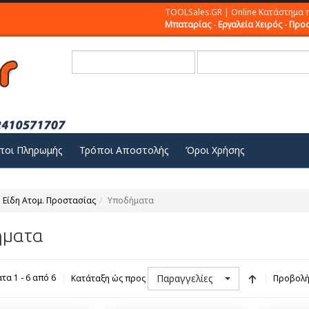
TOOLSales.GR | Online Κατάστημα 
Μπαταρίας
-
Εργαλεία Χειρός
-
Προσ
ποι Πληρωμής
Τρόποι Αποστολής
Όροι Χρήσης
Είδη Ατομ. Προστασίας
Υποδήματα
ήματα
Παραγγελίες
α 1 - 6 από 6
Κατάταξη ώς προς
Προβολ