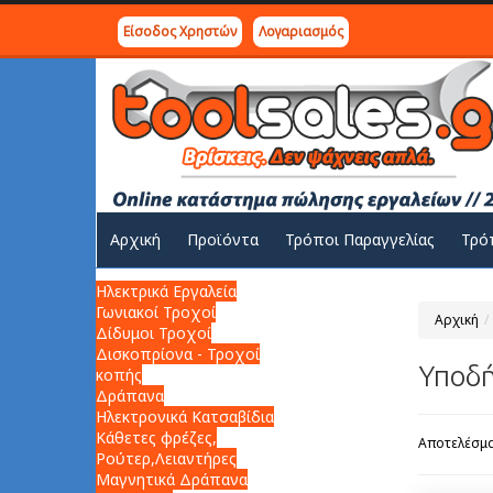
Είσοδος Χρηστών
Λογαριασμός
Αρχική
Προϊόντα
Τρόποι Παραγγελίας
Τρό
Ηλεκτρικά Εργαλεία
Γωνιακοί Τροχοί
Αρχική
Δίδυμοι Τροχοί
Δισκοπρίονα - Τροχοί
Υποδ
κοπής
Δράπανα
Ηλεκτρονικά Κατσαβίδια
Κάθετες φρέζες,
Αποτελέσματ
Ρούτερ,Λειαντήρες
Μαγνητικά Δράπανα