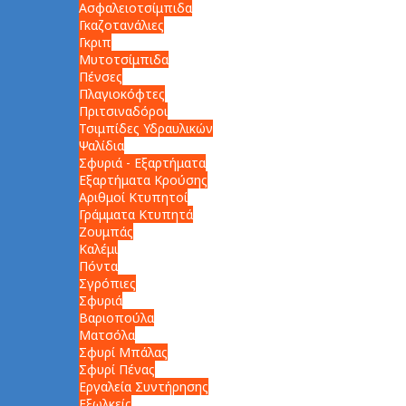
Ασφαλειοτσίμπιδα
Γκαζοτανάλιες
Γκριπ
Μυτοτσίμπιδα
Πένσες
Πλαγιοκόφτες
Πριτσιναδόροι
Τσιμπίδες Υδραυλικών
Ψαλίδια
Σφυριά - Εξαρτήματα
Εξαρτήματα Κρούσης
Αριθμοί Κτυπητοί
Γράμματα Κτυπητά
Ζουμπάς
Καλέμι
Πόντα
Σγρόπιες
Σφυριά
Βαριοπούλα
Ματσόλα
Σφυρί Μπάλας
Σφυρί Πένας
Εργαλεία Συντήρησης
Εξωλκείς