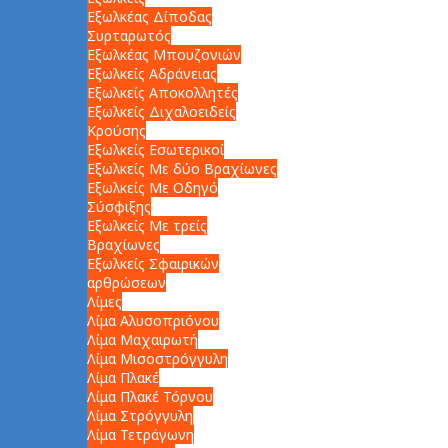
Εξωλκέας Δίποδας
Συρταρωτός
Εξωλκέας Μπουζονιών
Εξωλκείς Αδράνειας
Εξωλκείς Αποκολλητές
Εξωλκείς Διχαλοειδείς
Κρούσης
Εξωλκείς Εσωτερικοί
Εξωλκείς Με δύο Βραχίωνες
Εξωλκείς Με Οδηγό
Σύσφιξης
Εξωλκείς Με τρείς
Βραχίωνες
Εξωλκείς Σφαιρικών
αρθρώσεων
Λίμες
Λίμα Αλυσοπριόνου
Λίμα Μαχαιρωτή
Λίμα Μισοστρόγγυλη
Λίμα Πλακέ
Λίμα Πλακέ Τόρνου
Λίμα Στρόγγυλη
Λίμα Τετράγωνη