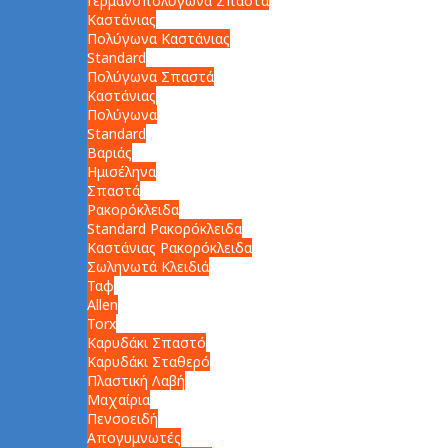
Γερμανοπολύγωνα Σπαστά
Καστάνιας
Πολύγωνα Καστάνιας
Standard
Πολύγωνα Σπαστά
Καστάνιας
Πολύγωνα
Standard
Βαριάς
Ημισέληνα
Σπαστά
Ρακορόκλειδα
Standard Ρακορόκλειδα
Καστάνιας Ρακορόκλειδα
Σωληνωτά Κλειδιά
Ταφ
Allen
Torx
Καρυδάκι Σπαστό
Καρυδάκι Σταθερό
Πλαστική Λαβή
Μαχαίρια
Πενσοειδή
Απογυμνωτές