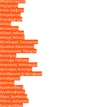
Μοιρογνωμόνια
Παχύμετρα
Ρολόι Γράφτου
Σπειρόμετρα
Στροφόμετρα
Φίλλερ
Αυτοκίνητο
Αλλαγή Λαδιών
Αλλαγή Μπουζί
Εξοπλισμός Συνεργείου
Εργαλεία Φανοποιών
Ηλεκτρονικός Έλεγχος
Κινητήρας
Σύστημα Πέδησης
Φορτιστές Μπαταριών
Χρονισμός Κινητήρα
Αποθήκευση & Μεταφορά
Αποθήκευση
Βαλίτσες
Εργαλειοθήκες
Εργαλειοφορείς
Θήκες Εργαλείων
Πλάτες Διάτρητες
Συρταροθήκες