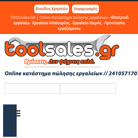
Είσοδος Χρηστών
Λογαριασμός
TOOLSales.GR | Online Κατάστημα πώλησης εργαλείων -
Ηλεκτρικά
εργαλεία
-
Εργαλεία Μπαταρίας
-
Εργαλεία Χειρός
-
Προστασία
εργαζόμενου
TOGGLE MENU