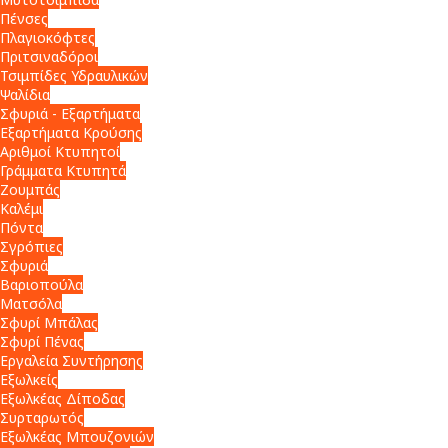
Πένσες
Πλαγιοκόφτες
Πριτσιναδόροι
Τσιμπίδες Υδραυλικών
Ψαλίδια
Σφυριά - Εξαρτήματα
Εξαρτήματα Κρούσης
Αριθμοί Κτυπητοί
Γράμματα Κτυπητά
Ζουμπάς
Καλέμι
Πόντα
Σγρόπιες
Σφυριά
Βαριοπούλα
Ματσόλα
Σφυρί Μπάλας
Σφυρί Πένας
Εργαλεία Συντήρησης
Εξωλκείς
Εξωλκέας Δίποδας
Συρταρωτός
Εξωλκέας Μπουζονιών