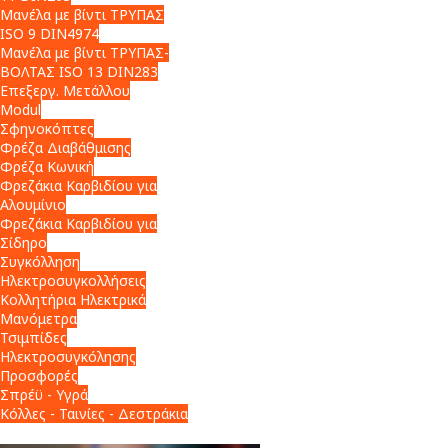
Μανέλα με βίντι ΤΡΥΠΑΣ
ISO 9 DIN4974
Μανέλα με βίντι ΤΡΥΠΑΣ-
ΒΟΛΤΑΣ ISO 13 DIN283
Επεξεργ. Μετάλλου
Modul
Σφηνοκόπτες
Φρέζα Διαβάθμισης
Φρέζα Κωνική
Φρεζάκια Καρβιδίου για
Αλουμίνιο
Φρεζάκια Καρβιδίου για
Σίδηρο
Συγκόλληση
Ηλεκτροσυγκολλήσεις
Κολλητήρια Ηλεκτρικά
Μανόμετρα
Τσιμπίδες
Ηλεκτροσυγκόλησης
Προσφορές
Σπρέϋ - Υγρά
Κόλλες - Ταινίες - Δεστράκια