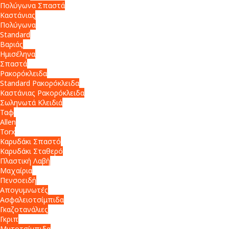
Πολύγωνα Σπαστά
Καστάνιας
Πολύγωνα
Standard
Βαριάς
Ημισέληνα
Σπαστά
Ρακορόκλειδα
Standard Ρακορόκλειδα
Καστάνιας Ρακορόκλειδα
Σωληνωτά Κλειδιά
Ταφ
Allen
Torx
Καρυδάκι Σπαστό
Καρυδάκι Σταθερό
Πλαστική Λαβή
Μαχαίρια
Πενσοειδή
Απογυμνωτές
Ασφαλειοτσίμπιδα
Γκαζοτανάλιες
Γκριπ
Μυτοτσίμπιδα