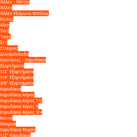
Άλλεν - Μύτες
Άλλεν
Άλλεν Εξάγωνα Μπίλιας
Μύτες
Allen
Torx
Ίσιες
Σετ
Σταυρού
Δυναμόκλειδα
Καστάνιες - Καρυδάκια
Εξαρτήματα
1/2" Εξαρτήματα
1/4" Εξαρτήματα
3/8" Εξαρτήματα
Καρυδάκια
Καρυδάκια Αέρος
Καρυδάκια Αέρος 1/2
Καρυδάκια Αέρος 1
Καρυδάκια Αέρος 3/4
Κοντά
Μακρυά
Καρυδάκια Χειρός
1/2" Καρυδάκια