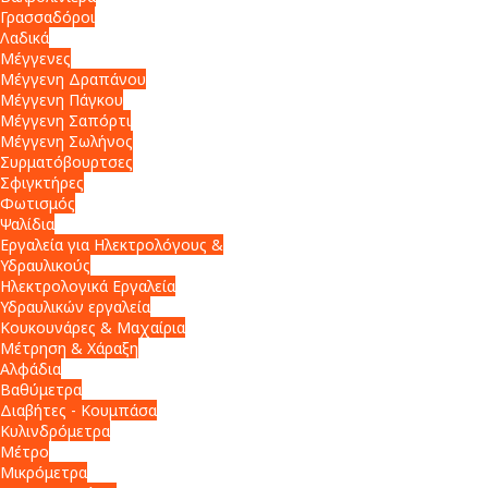
Γρασσαδόροι
Λαδικά
Μέγγενες
Μέγγενη Δραπάνου
Μέγγενη Πάγκου
Μέγγενη Σαπόρτι
Μέγγενη Σωλήνος
Συρματόβουρτσες
Σφιγκτήρες
Φωτισμός
Ψαλίδια
Εργαλεία για Ηλεκτρολόγους &
Υδραυλικούς
Ηλεκτρολογικά Εργαλεία
Υδραυλικών εργαλεία
Κουκουνάρες & Μαχαίρια
Μέτρηση & Χάραξη
Αλφάδια
Βαθύμετρα
Διαβήτες - Κουμπάσα
Κυλινδρόμετρα
Μέτρο
Μικρόμετρα