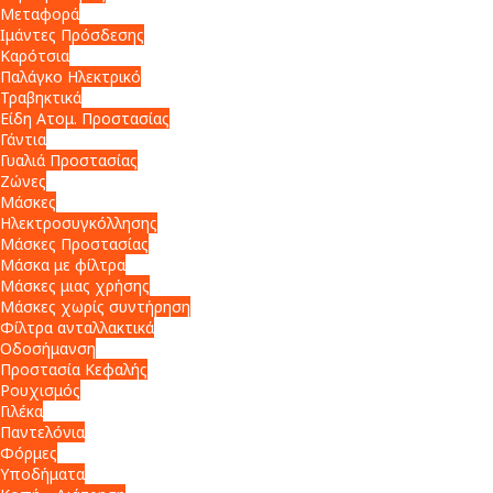
Μεταφορά
Ιμάντες Πρόσδεσης
Καρότσια
Παλάγκο Ηλεκτρικό
Τραβηκτικά
Είδη Ατομ. Προστασίας
Γάντια
Γυαλιά Προστασίας
Ζώνες
Μάσκες
Ηλεκτροσυγκόλλησης
Μάσκες Προστασίας
Μάσκα με φίλτρα
Μάσκες μιας χρήσης
Μάσκες χωρίς συντήρηση
Φίλτρα ανταλλακτικά
Οδοσήμανση
Προστασία Κεφαλής
Ρουχισμός
Γιλέκα
Παντελόνια
Φόρμες
Υποδήματα