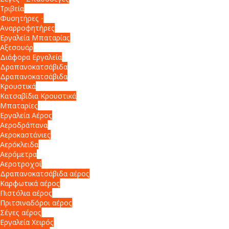
Τριβεία
Φυσητήρες -
Αναρροφητήρες
Εργαλεία Μπαταρίας
Αξεσουάρ
Διάφορα Εργαλεία
Δραπανοκατσάβιδα
Δραπανοκατσάβιδα
Κρουστικά
Κατσαβίδια Κρουστικά
Μπαταρίες
Εργαλεία Αέρος
Αεροδράπανα
Αεροκαστάνιες
Αερόκλειδα
Αερόμετρα
Αεροτροχοί
Δραπανοκατσάβιδα αέρος
Καρφωτικά αέρος
Πιστόλια αέρος
Πριτσιναδόροι αέρος
Σέγες αέρος
Εργαλεία Χειρός