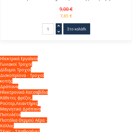
9,00 €
7,65 €
Ηλεκτρικά Εργαλεία
Γωνιακοί Τροχοί
Δίδυμοι Τροχοί
Δισκοπρίονα - Τροχοί
κοπής
Δράπανα
Ηλεκτρονικά Κατσαβίδια
Κάθετες φρέζες,
Ρούτερ,Λειαντήρες
Μαγνητικά Δράπανα
Πιστολέτα
Πιστόλια Θερμού Αέρα -
Κόλλας
Σέγες - Σπαθοσέγες