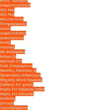
Κοπή - Διάτρηση
Διαμαντοτρύπανα
SDS Max
SDS Plus
Μπετού Απλά
Ποτηροκορώνες
Δίσκοι
Διαμαντόδισκοι
Δισκοπρίονου
Κοπής
Λείανσης
Με Φυλλαράκια
Κολαούζα
Αριστερά Σετ
Επιδ. Σπειρωμάτων
Μανέλες, Καστάνιες &
Προεκτάσεις Κολαούζων
Μηχανής Μονά Γερμανίας
Σωλήνος Σετ χειρός
Χειρός Σετ Γερμανίας Volkel
Χειρός Σετ Ιαπωνίας
Κονδύλια
Δίπτερα
Ξεχονδρίσματος