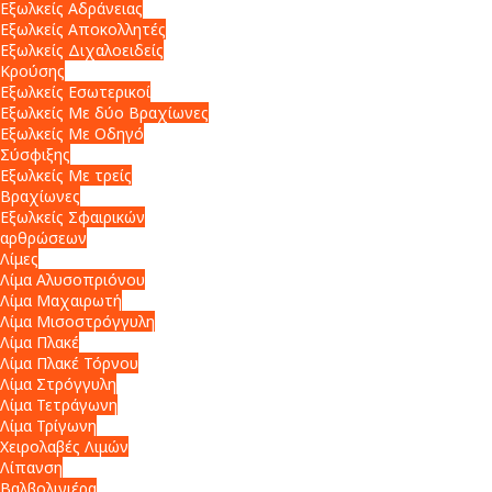
Εξωλκείς Αδράνειας
Εξωλκείς Αποκολλητές
Εξωλκείς Διχαλοειδείς
Κρούσης
Εξωλκείς Εσωτερικοί
Εξωλκείς Με δύο Βραχίωνες
Εξωλκείς Με Οδηγό
Σύσφιξης
Εξωλκείς Με τρείς
Βραχίωνες
Εξωλκείς Σφαιρικών
αρθρώσεων
Λίμες
Λίμα Αλυσοπριόνου
Λίμα Μαχαιρωτή
Λίμα Μισοστρόγγυλη
Λίμα Πλακέ
Λίμα Πλακέ Τόρνου
Λίμα Στρόγγυλη
Λίμα Τετράγωνη
Λίμα Τρίγωνη
Χειρολαβές Λιμών
Λίπανση
Βαλβολινιέρα