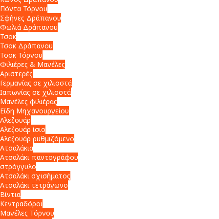
Πόντα Τόρνου
Σφήνες Δράπανου
Φωλιά Δράπανου
Τσοκ
Τσοκ Δράπανου
Τσοκ Τόρνου
Φιλιέρες & Μανέλες
Αριστερές
Γερμανίας σε χιλιοστά
Ιαπωνίας σε χιλιοστά
Μανέλες φιλιέρας
Είδη Μηχανουργείου
Αλεζουάρ
Αλεζουάρ ίσιο
Αλεζουάρ ρυθμιζόμενο
Ατσαλάκια
Ατσαλάκι παντογράφου
στρόγγυλο
Ατσαλάκι σχισήματος
Ατσαλάκι τετράγωνο
Βίντια
Κεντραδόροι
Μανέλες Τόρνου