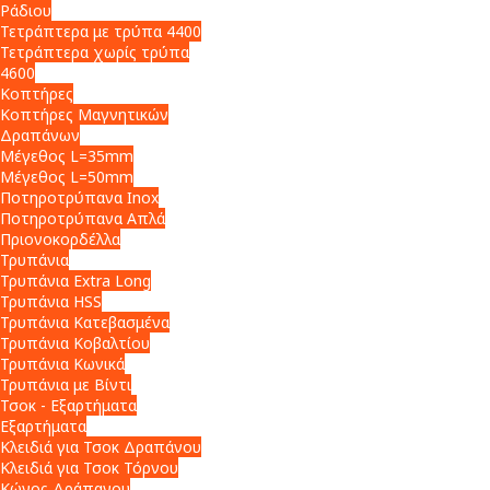
Ράδιου
Τετράπτερα με τρύπα 4400
Τετράπτερα χωρίς τρύπα
4600
Κοπτήρες
Κοπτήρες Μαγνητικών
Δραπάνων
Μέγεθος L=35mm
Μέγεθος L=50mm
Ποτηροτρύπανα Inox
Ποτηροτρύπανα Απλά
Πριονοκορδέλλα
Τρυπάνια
Τρυπάνια Extra Long
Τρυπάνια HSS
Τρυπάνια Κατεβασμένα
Τρυπάνια Κοβαλτίου
Τρυπάνια Κωνικά
Τρυπάνια με Βίντι
Τσοκ - Εξαρτήματα
Εξαρτήματα
Κλειδιά για Τσοκ Δραπάνου
Κλειδιά για Τσοκ Τόρνου
Κώνος Δράπανου