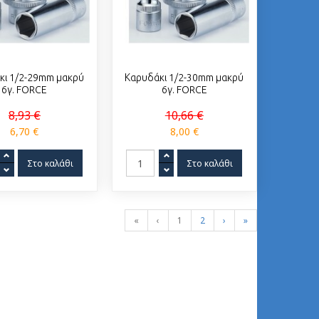
κι 1/2-29mm μακρύ
Καρυδάκι 1/2-30mm μακρύ
6γ. FORCE
6γ. FORCE
8,93 €
10,66 €
6,70 €
8,00 €
«
‹
1
2
›
»