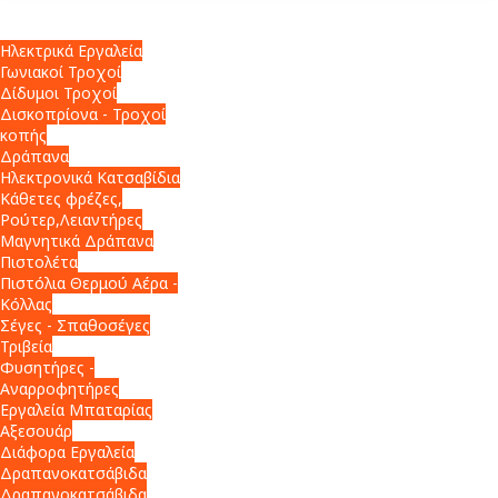
Ηλεκτρικά Εργαλεία
Γωνιακοί Τροχοί
Δίδυμοι Τροχοί
Δισκοπρίονα - Τροχοί
κοπής
Δράπανα
Ηλεκτρονικά Κατσαβίδια
Κάθετες φρέζες,
Ρούτερ,Λειαντήρες
Μαγνητικά Δράπανα
Πιστολέτα
Πιστόλια Θερμού Αέρα -
Κόλλας
Σέγες - Σπαθοσέγες
Τριβεία
Φυσητήρες -
Αναρροφητήρες
Εργαλεία Μπαταρίας
Αξεσουάρ
Διάφορα Εργαλεία
Δραπανοκατσάβιδα
Δραπανοκατσάβιδα