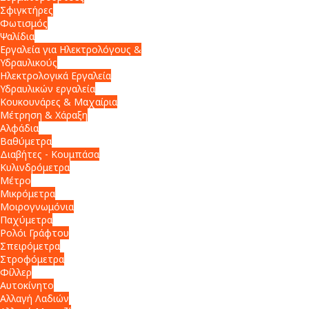
Σφιγκτήρες
Φωτισμός
Ψαλίδια
Εργαλεία για Ηλεκτρολόγους &
Υδραυλικούς
Ηλεκτρολογικά Εργαλεία
Υδραυλικών εργαλεία
Κουκουνάρες & Μαχαίρια
Μέτρηση & Χάραξη
Αλφάδια
Βαθύμετρα
Διαβήτες - Κουμπάσα
Κυλινδρόμετρα
Μέτρο
Μικρόμετρα
Μοιρογνωμόνια
Παχύμετρα
Ρολόι Γράφτου
Σπειρόμετρα
Στροφόμετρα
Φίλλερ
Αυτοκίνητο
Αλλαγή Λαδιών