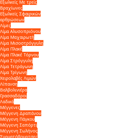
Εξωλκείς Με τρείς
Βραχίωνες
Εξωλκείς Σφαιρικών
αρθρώσεων
Λίμες
Λίμα Αλυσοπριόνου
Λίμα Μαχαιρωτή
Λίμα Μισοστρόγγυλη
Λίμα Πλακέ
Λίμα Πλακέ Τόρνου
Λίμα Στρόγγυλη
Λίμα Τετράγωνη
Λίμα Τρίγωνη
Χειρολαβές Λιμών
Λίπανση
Βαλβολινιέρα
Γρασσαδόροι
Λαδικά
Μέγγενες
Μέγγενη Δραπάνου
Μέγγενη Πάγκου
Μέγγενη Σαπόρτι
Μέγγενη Σωλήνος
Συρματόβουρτσες