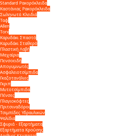
Standard Ρακορόκλειδα
Καστάνιας Ρακορόκλειδα
Σωληνωτά Κλειδιά
Ταφ
Allen
Torx
Καρυδάκι Σπαστό
Καρυδάκι Σταθερό
Πλαστική Λαβή
Μαχαίρια
Πενσοειδή
Απογυμνωτές
Ασφαλειοτσίμπιδα
Γκαζοτανάλιες
Γκριπ
Μυτοτσίμπιδα
Πένσες
Πλαγιοκόφτες
Πριτσιναδόροι
Τσιμπίδες Υδραυλικών
Ψαλίδια
Σφυριά - Εξαρτήματα
Εξαρτήματα Κρούσης
Αριθμοί Κτυπητοί