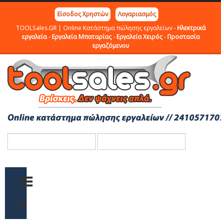
Είσοδος Χρηστών
Λογαριασμός
TOOLSales.GR | Online Κατάστημα πώλησης εργαλείων -
Ηλεκτρικά
εργαλεία
-
Εργαλεία Μπαταρίας
-
Εργαλεία Χειρός
-
Προστασία
εργαζόμενου
TOGGLE MENU