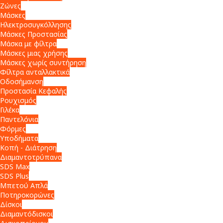
Ζώνες
Μάσκες
Ηλεκτροσυγκόλλησης
Μάσκες Προστασίας
Μάσκα με φίλτρα
Μάσκες μιας χρήσης
Μάσκες χωρίς συντήρηση
Φίλτρα ανταλλακτικά
Οδοσήμανση
Προστασία Κεφαλής
Ρουχισμός
Γιλέκα
Παντελόνια
Φόρμες
Υποδήματα
Κοπή - Διάτρηση
Διαμαντοτρύπανα
SDS Max
SDS Plus
Μπετού Απλά
Ποτηροκορώνες
Δίσκοι
Διαμαντόδισκοι