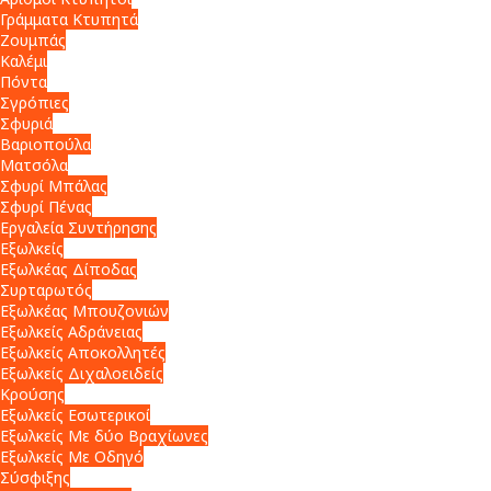
Γράμματα Κτυπητά
Ζουμπάς
Καλέμι
Πόντα
Σγρόπιες
Σφυριά
Βαριοπούλα
Ματσόλα
Σφυρί Μπάλας
Σφυρί Πένας
Εργαλεία Συντήρησης
Εξωλκείς
Εξωλκέας Δίποδας
Συρταρωτός
Εξωλκέας Μπουζονιών
Εξωλκείς Αδράνειας
Εξωλκείς Αποκολλητές
Εξωλκείς Διχαλοειδείς
Κρούσης
Εξωλκείς Εσωτερικοί
Εξωλκείς Με δύο Βραχίωνες
Εξωλκείς Με Οδηγό
Σύσφιξης