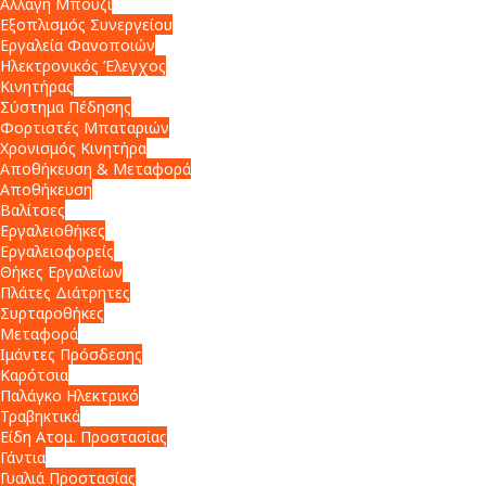
Αλλαγή Μπουζί
Εξοπλισμός Συνεργείου
Εργαλεία Φανοποιών
Ηλεκτρονικός Έλεγχος
Κινητήρας
Σύστημα Πέδησης
Φορτιστές Μπαταριών
Χρονισμός Κινητήρα
Αποθήκευση & Μεταφορά
Αποθήκευση
Βαλίτσες
Εργαλειοθήκες
Εργαλειοφορείς
Θήκες Εργαλείων
Πλάτες Διάτρητες
Συρταροθήκες
Μεταφορά
Ιμάντες Πρόσδεσης
Καρότσια
Παλάγκο Ηλεκτρικό
Τραβηκτικά
Είδη Ατομ. Προστασίας
Γάντια
Γυαλιά Προστασίας