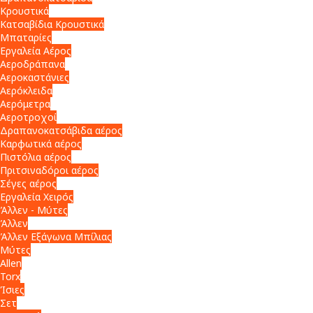
Κρουστικά
Κατσαβίδια Κρουστικά
Μπαταρίες
Εργαλεία Αέρος
Αεροδράπανα
Αεροκαστάνιες
Αερόκλειδα
Αερόμετρα
Αεροτροχοί
Δραπανοκατσάβιδα αέρος
Καρφωτικά αέρος
Πιστόλια αέρος
Πριτσιναδόροι αέρος
Σέγες αέρος
Εργαλεία Χειρός
Άλλεν - Μύτες
Άλλεν
Άλλεν Εξάγωνα Μπίλιας
Μύτες
Allen
Torx
Ίσιες
Σετ