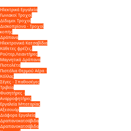
Ηλεκτρικά Εργαλεία
Γωνιακοί Τροχοί
Δίδυμοι Τροχοί
Δισκοπρίονα - Τροχοί
κοπής
Δράπανα
Ηλεκτρονικά Κατσαβίδια
Κάθετες φρέζες,
Ρούτερ,Λειαντήρες
Μαγνητικά Δράπανα
Πιστολέτα
Πιστόλια Θερμού Αέρα -
Κόλλας
Σέγες - Σπαθοσέγες
Τριβεία
Φυσητήρες -
Αναρροφητήρες
Εργαλεία Μπαταρίας
Αξεσουάρ
Διάφορα Εργαλεία
Δραπανοκατσάβιδα
Δραπανοκατσάβιδα