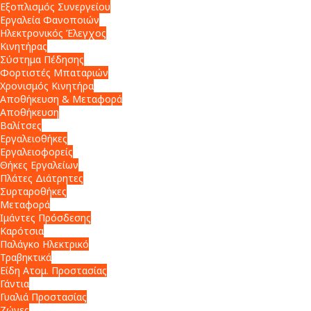
Εξοπλισμός Συνεργείου
Εργαλεία Φανοποιών
Ηλεκτρονικός Έλεγχος
Κινητήρας
Σύστημα Πέδησης
Φορτιστές Μπαταριών
Χρονισμός Κινητήρα
Αποθήκευση & Μεταφορά
Αποθήκευση
Βαλίτσες
Εργαλειοθήκες
Εργαλειοφορείς
Θήκες Εργαλείων
Πλάτες Διάτρητες
Συρταροθήκες
Μεταφορά
Ιμάντες Πρόσδεσης
Καρότσια
Παλάγκο Ηλεκτρικό
Τραβηκτικά
Είδη Ατομ. Προστασίας
Γάντια
Γυαλιά Προστασίας
Ζώνες