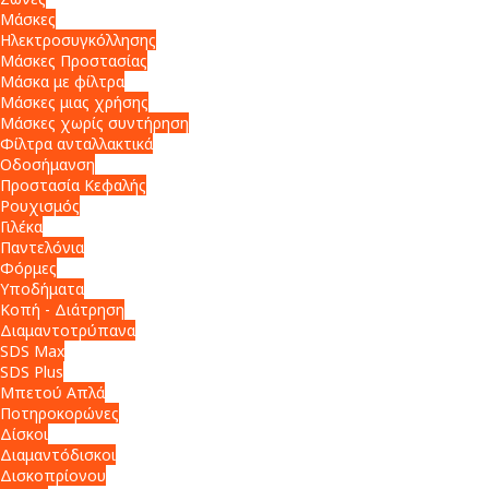
Μάσκες
Ηλεκτροσυγκόλλησης
Μάσκες Προστασίας
Μάσκα με φίλτρα
Μάσκες μιας χρήσης
Μάσκες χωρίς συντήρηση
Φίλτρα ανταλλακτικά
Οδοσήμανση
Προστασία Κεφαλής
Ρουχισμός
Γιλέκα
Παντελόνια
Φόρμες
Υποδήματα
Κοπή - Διάτρηση
Διαμαντοτρύπανα
SDS Max
SDS Plus
Μπετού Απλά
Ποτηροκορώνες
Δίσκοι
Διαμαντόδισκοι
Δισκοπρίονου