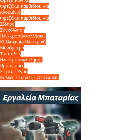
Φρέζα Κωνική
Φρεζάκια Καρβιδίου για
Αλουμίνιο
Φρεζάκια Καρβιδίου για
Σίδηρο
Συγκόλληση
Ηλεκτροσυγκολλήσεις
Κολλητήρια Ηλεκτρικά
Μανόμετρα
Τσιμπίδες
Ηλεκτροσυγκόλησης
Προσφορές
Σπρέϋ - Υγρά
Κόλλες - Ταινίες - Δεστράκια