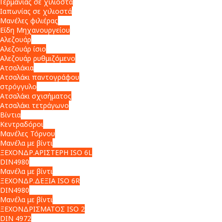
Γερμανίας σε χιλιοστά
Ιαπωνίας σε χιλιοστά
Μανέλες φιλιέρας
Είδη Μηχανουργείου
Αλεζουάρ
Αλεζουάρ ίσιο
Αλεζουάρ ρυθμιζόμενο
Ατσαλάκια
Ατσαλάκι παντογράφου
στρόγγυλο
Ατσαλάκι σχισήματος
Ατσαλάκι τετράγωνο
Βίντια
Κεντραδόροι
Μανέλες Τόρνου
Μανέλα με βίντι
ΞΕΧΟΝΔΡ.ΑΡΙΣΤΕΡΗ ISO 6L
DIN4980
Μανέλα με βίντι
ΞΕΧΟΝΔΡ.ΔΕΞΙΑ ISO 6R
DIN4980
Μανέλα με βίντι
ΞΕΧΟΝΔΡΙΣΜΑΤΟΣ ISO 2
DIN 4972