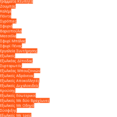
Γράμματα Κτυπητά
Ζουμπάς
Καλέμι
Πόντα
Σγρόπιες
Σφυριά
Βαριοπούλα
Ματσόλα
Σφυρί Μπάλας
Σφυρί Πένας
Εργαλεία Συντήρησης
Εξωλκείς
Εξωλκέας Δίποδας
Συρταρωτός
Εξωλκέας Μπουζονιών
Εξωλκείς Αδράνειας
Εξωλκείς Αποκολλητές
Εξωλκείς Διχαλοειδείς
Κρούσης
Εξωλκείς Εσωτερικοί
Εξωλκείς Με δύο Βραχίωνες
Εξωλκείς Με Οδηγό
Σύσφιξης
Εξωλκείς Με τρείς