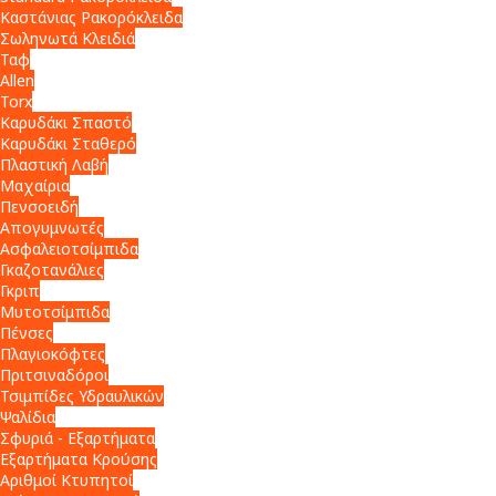
Καστάνιας Ρακορόκλειδα
Σωληνωτά Κλειδιά
Ταφ
Allen
Torx
Καρυδάκι Σπαστό
Καρυδάκι Σταθερό
Πλαστική Λαβή
Μαχαίρια
Πενσοειδή
Απογυμνωτές
Ασφαλειοτσίμπιδα
Γκαζοτανάλιες
Γκριπ
Μυτοτσίμπιδα
Πένσες
Πλαγιοκόφτες
Πριτσιναδόροι
Τσιμπίδες Υδραυλικών
Ψαλίδια
Σφυριά - Εξαρτήματα
Εξαρτήματα Κρούσης
Αριθμοί Κτυπητοί