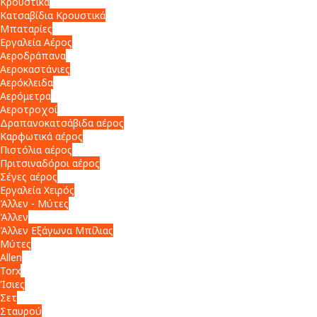
Κρουστικά
Κατσαβίδια Κρουστικά
Μπαταρίες
Εργαλεία Αέρος
Αεροδράπανα
Αεροκαστάνιες
Αερόκλειδα
Αερόμετρα
Αεροτροχοί
Δραπανοκατσάβιδα αέρος
Καρφωτικά αέρος
Πιστόλια αέρος
Πριτσιναδόροι αέρος
Σέγες αέρος
Εργαλεία Χειρός
Άλλεν - Μύτες
Άλλεν
Άλλεν Εξάγωνα Μπίλιας
Μύτες
Allen
Torx
Ίσιες
Σετ
Σταυρού