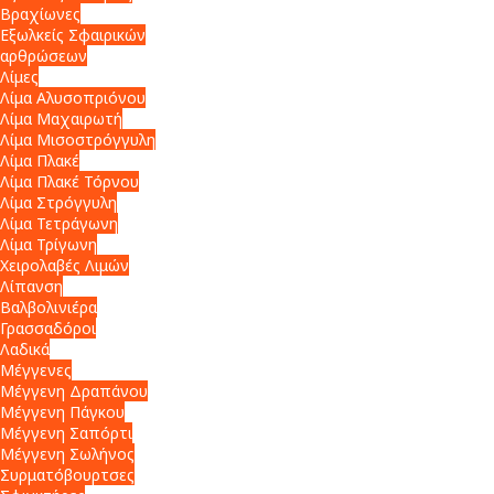
Βραχίωνες
Εξωλκείς Σφαιρικών
αρθρώσεων
Λίμες
Λίμα Αλυσοπριόνου
Λίμα Μαχαιρωτή
Λίμα Μισοστρόγγυλη
Λίμα Πλακέ
Λίμα Πλακέ Τόρνου
Λίμα Στρόγγυλη
Λίμα Τετράγωνη
Λίμα Τρίγωνη
Χειρολαβές Λιμών
Λίπανση
Βαλβολινιέρα
Γρασσαδόροι
Λαδικά
Μέγγενες
Μέγγενη Δραπάνου
Μέγγενη Πάγκου
Μέγγενη Σαπόρτι
Μέγγενη Σωλήνος
Συρματόβουρτσες