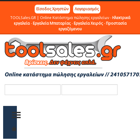
Είσοδος Χρηστών
Λογαριασμός
TOOLSales.GR | Online Κατάστημα πώλησης εργαλείων -
Ηλεκτρικά
εργαλεία
-
Εργαλεία Μπαταρίας
-
Εργαλεία Χειρός
-
Προστασία
εργαζόμενου
TOGGLE MENU