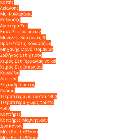
Κοπής
Λείανσης
Με Φυλλαράκια
Κολαούζα
Αριστερά Σετ
Επιδ. Σπειρωμάτων
Μανέλες, Καστάνιες &
Προεκτάσεις Κολαούζων
Μηχανής Μονά Γερμανίας
Σωλήνος Σετ χειρός
Χειρός Σετ Γερμανίας Volkel
Χειρός Σετ Ιαπωνίας
Κονδύλια
Δίπτερα
Ξεχονδρίσματος
Ράδιου
Τετράπτερα με τρύπα 4400
Τετράπτερα χωρίς τρύπα
4600
Κοπτήρες
Κοπτήρες Μαγνητικών
Δραπάνων
Μέγεθος L=35mm
Μέγεθος L=50mm