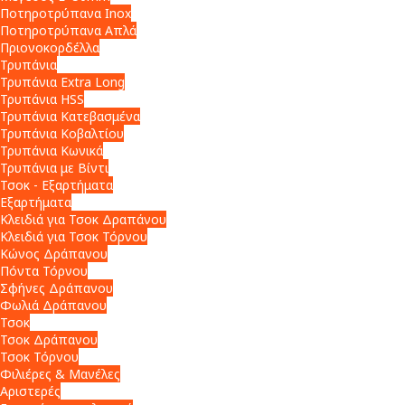
Ποτηροτρύπανα Inox
Ποτηροτρύπανα Απλά
Πριονοκορδέλλα
Τρυπάνια
Τρυπάνια Extra Long
Τρυπάνια HSS
Τρυπάνια Κατεβασμένα
Τρυπάνια Κοβαλτίου
Τρυπάνια Κωνικά
Τρυπάνια με Βίντι
Τσοκ - Εξαρτήματα
Εξαρτήματα
Κλειδιά για Τσοκ Δραπάνου
Κλειδιά για Τσοκ Τόρνου
Κώνος Δράπανου
Πόντα Τόρνου
Σφήνες Δράπανου
Φωλιά Δράπανου
Τσοκ
Τσοκ Δράπανου
Τσοκ Τόρνου
Φιλιέρες & Μανέλες
Αριστερές