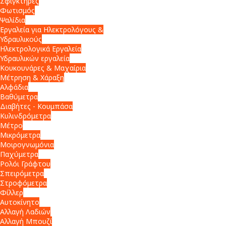
Σφιγκτήρες
Φωτισμός
Ψαλίδια
Εργαλεία για Ηλεκτρολόγους &
Υδραυλικούς
Ηλεκτρολογικά Εργαλεία
Υδραυλικών εργαλεία
Κουκουνάρες & Μαχαίρια
Μέτρηση & Χάραξη
Αλφάδια
Βαθύμετρα
Διαβήτες - Κουμπάσα
Κυλινδρόμετρα
Μέτρο
Μικρόμετρα
Μοιρογνωμόνια
Παχύμετρα
Ρολόι Γράφτου
Σπειρόμετρα
Στροφόμετρα
Φίλλερ
Αυτοκίνητο
Αλλαγή Λαδιών
Αλλαγή Μπουζί