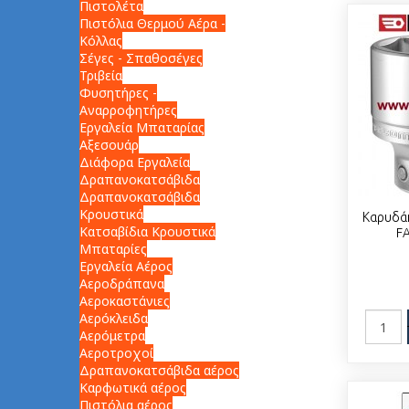
Πιστολέτα
Πιστόλια Θερμού Αέρα -
Κόλλας
Σέγες - Σπαθοσέγες
Τριβεία
Φυσητήρες -
Αναρροφητήρες
Εργαλεία Μπαταρίας
Αξεσουάρ
Διάφορα Εργαλεία
Δραπανοκατσάβιδα
Δραπανοκατσάβιδα
Κρουστικά
Καρυδά
Κατσαβίδια Κρουστικά
F
Μπαταρίες
Εργαλεία Αέρος
Αεροδράπανα
Αεροκαστάνιες
Αερόκλειδα
Αερόμετρα
Αεροτροχοί
Δραπανοκατσάβιδα αέρος
Καρφωτικά αέρος
Πιστόλια αέρος