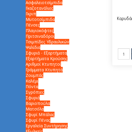
Ασφαλειοτσίμπιδα
Γκαζοτανάλιες
Γκριπ
Καρυδά
Μυτοτσίμπιδα
Πένσες
Πλαγιοκόφτες
Πριτσιναδόροι
Τσιμπίδες Υδραυλικών
Ψαλίδια
Σφυριά - Εξαρτήματα
Εξαρτήματα Κρούσης
Αριθμοί Κτυπητοί
Γράμματα Κτυπητά
Ζουμπάς
Καλέμι
Πόντα
Σγρόπιες
Σφυριά
Βαριοπούλα
Ματσόλα
Σφυρί Μπάλας
Σφυρί Πένας
Εργαλεία Συντήρησης
Εξωλκείς