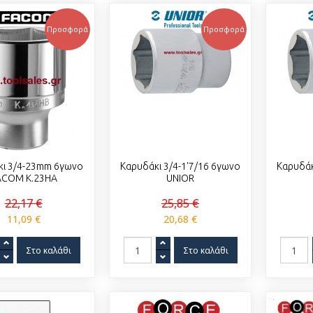
Προσφορά
Προσφορά
κι 3/4-23mm 6γωνο
Καρυδάκι 3/4-1'7/16 6γωνο
Καρυδάκ
ACOM K.23HA
UNIOR
22,17 €
25,85 €
11,09 €
20,68 €