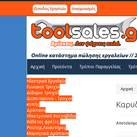
Είσοδος Χρηστών
Λογαριασμός
Αρχική
Προϊόντα
Τρόποι Παραγγελίας
Τρό
Ηλεκτρικά Εργαλεία
Γωνιακοί Τροχοί
Αρχική
Δίδυμοι Τροχοί
Δισκοπρίονα - Τροχοί
Καρυδ
κοπής
Δράπανα
Ηλεκτρονικά Κατσαβίδια
Κάθετες φρέζες,
Αποτελέσμα
Ρούτερ,Λειαντήρες
Μαγνητικά Δράπανα