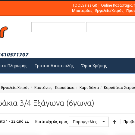
TOOLSales.GR | Online Κατάστημα 
Μπαταρίας
-
Εργαλεία Χειρός
-
Προσ
ποι Πληρωμής
Τρόποι Αποστολής
Όροι Χρήσης
Εργαλεία Χειρός
Καστάνιες - Καρυδάκια
Καρυδάκια
Καρυδάκια Χειρό
άκια 3/4 Εξάγωνα (6γωνα)
Παραγγελίες
τα 1 - 22 από 22
Κατάταξη ώς προς
Προβο