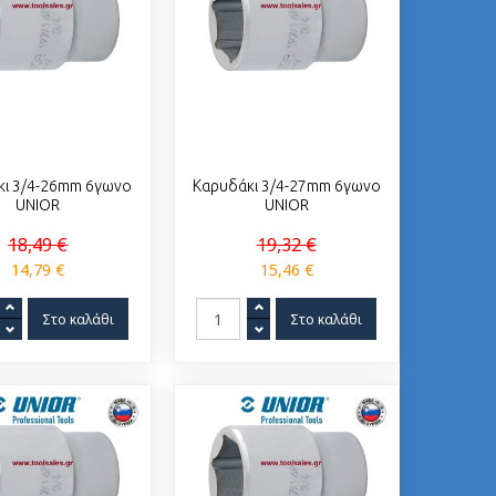
κι 3/4-26mm 6γωνο
Καρυδάκι 3/4-27mm 6γωνο
UNIOR
UNIOR
18,49 €
19,32 €
14,79 €
15,46 €