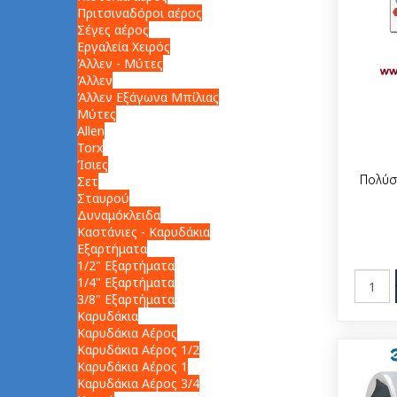
Πριτσιναδόροι αέρος
Σέγες αέρος
Εργαλεία Χειρός
Άλλεν - Μύτες
Άλλεν
Άλλεν Εξάγωνα Μπίλιας
Μύτες
Allen
Torx
Ίσιες
Σετ
Πολύσ
Σταυρού
Δυναμόκλειδα
Καστάνιες - Καρυδάκια
Εξαρτήματα
1/2" Εξαρτήματα
1/4" Εξαρτήματα
3/8" Εξαρτήματα
Καρυδάκια
Καρυδάκια Αέρος
Καρυδάκια Αέρος 1/2
Καρυδάκια Αέρος 1
Καρυδάκια Αέρος 3/4