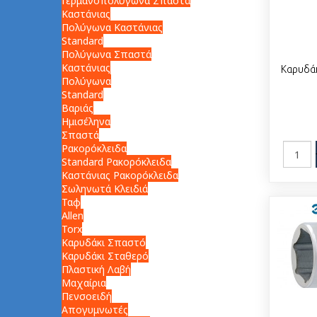
Γερμανοπολύγωνα Σπαστά
Καστάνιας
Πολύγωνα Καστάνιας
Standard
Πολύγωνα Σπαστά
Καστάνιας
Καρυδά
Πολύγωνα
Standard
Βαριάς
Ημισέληνα
Σπαστά
Ρακορόκλειδα
Standard Ρακορόκλειδα
Καστάνιας Ρακορόκλειδα
Σωληνωτά Κλειδιά
Ταφ
Allen
Torx
Καρυδάκι Σπαστό
Καρυδάκι Σταθερό
Πλαστική Λαβή
Μαχαίρια
Πενσοειδή
Απογυμνωτές