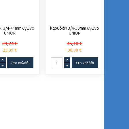
κι 3/4-41mm 6γωνο
Καρυδάκι 3/4-50mm 6γωνο
UNIOR
UNIOR
29,24 €
45,10 €
23,39 €
36,08 €