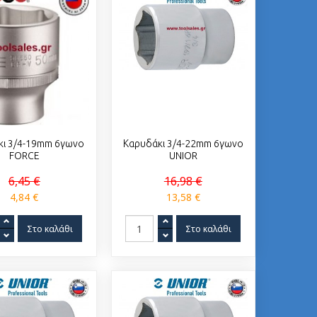
κι 3/4-19mm 6γωνο
Καρυδάκι 3/4-22mm 6γωνο
FORCE
UNIOR
6,45 €
16,98 €
4,84 €
13,58 €