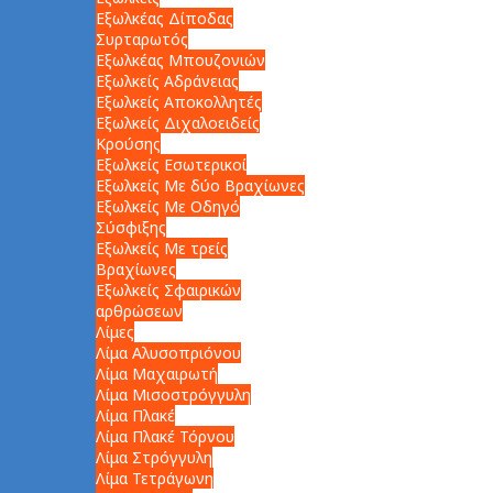
Εξωλκέας Δίποδας
Συρταρωτός
Εξωλκέας Μπουζονιών
Εξωλκείς Αδράνειας
Εξωλκείς Αποκολλητές
Εξωλκείς Διχαλοειδείς
Κρούσης
Εξωλκείς Εσωτερικοί
Εξωλκείς Με δύο Βραχίωνες
Εξωλκείς Με Οδηγό
Σύσφιξης
Εξωλκείς Με τρείς
Βραχίωνες
Εξωλκείς Σφαιρικών
αρθρώσεων
Λίμες
Λίμα Αλυσοπριόνου
Λίμα Μαχαιρωτή
Λίμα Μισοστρόγγυλη
Λίμα Πλακέ
Λίμα Πλακέ Τόρνου
Λίμα Στρόγγυλη
Λίμα Τετράγωνη