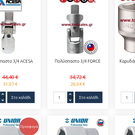
παστο 3/4 ACESA
Πολύσπαστο 3/4 FORCE
Καρυδά
44,40 €
34,72 €
31,07 €
26,04 €
Προσφορά