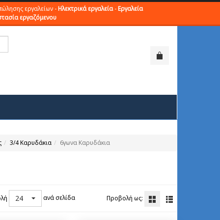
πώλησης εργαλείων -
Ηλεκτρικά εργαλεία
-
Εργαλεία
τασία εργαζόμενου
ς
3/4 Καρυδάκια
6γωνα Καρυδάκια
24
ανά σελίδα
λή
Προβολή ως: