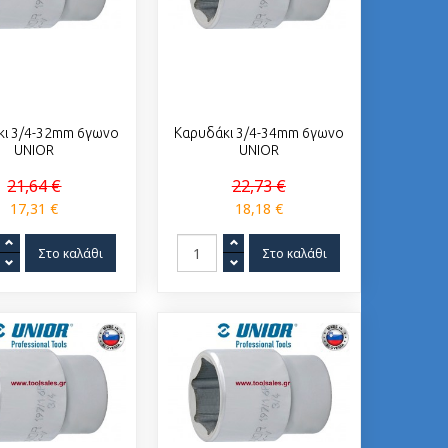
κι 3/4-32mm 6γωνο
Καρυδάκι 3/4-34mm 6γωνο
UNIOR
UNIOR
21,64 €
22,73 €
17,31 €
18,18 €