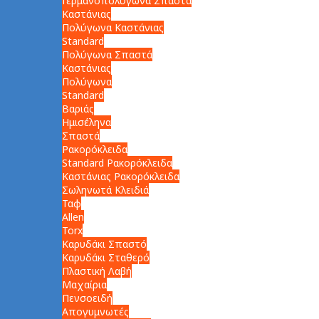
Γερμανοπολύγωνα Σπαστά
Καστάνιας
Πολύγωνα Καστάνιας
Standard
Πολύγωνα Σπαστά
Καστάνιας
Πολύγωνα
Standard
Βαριάς
Ημισέληνα
Σπαστά
Ρακορόκλειδα
Standard Ρακορόκλειδα
Καστάνιας Ρακορόκλειδα
Σωληνωτά Κλειδιά
Ταφ
Allen
Torx
Καρυδάκι Σπαστό
Καρυδάκι Σταθερό
Πλαστική Λαβή
Μαχαίρια
Πενσοειδή
Απογυμνωτές