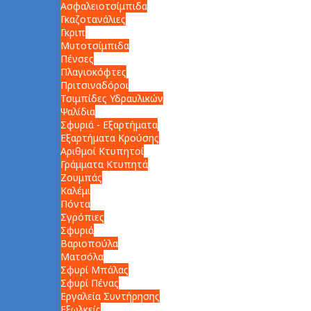
Ασφαλειοτσίμπιδα
Γκαζοτανάλιες
Γκριπ
Μυτοτσίμπιδα
Πένσες
Πλαγιοκόφτες
Πριτσιναδόροι
Τσιμπίδες Υδραυλικών
Ψαλίδια
Σφυριά - Εξαρτήματα
Εξαρτήματα Κρούσης
Αριθμοί Κτυπητοί
Γράμματα Κτυπητά
Ζουμπάς
Καλέμι
Πόντα
Σγρόπιες
Σφυριά
Βαριοπούλα
Ματσόλα
Σφυρί Μπάλας
Σφυρί Πένας
Εργαλεία Συντήρησης
Εξωλκείς