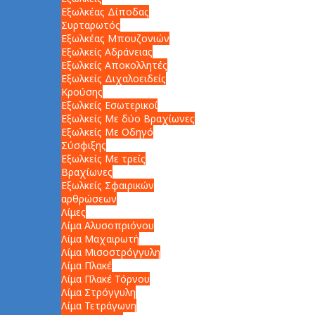
Εξωλκέας Δίποδας
Συρταρωτός
Εξωλκέας Μπουζονιών
Εξωλκείς Αδράνειας
Εξωλκείς Αποκολλητές
Εξωλκείς Διχαλοειδείς
Κρούσης
Εξωλκείς Εσωτερικοί
Εξωλκείς Με δύο Βραχίωνες
Εξωλκείς Με Οδηγό
Σύσφιξης
Εξωλκείς Με τρείς
Βραχίωνες
Εξωλκείς Σφαιρικών
αρθρώσεων
Λίμες
Λίμα Αλυσοπριόνου
Λίμα Μαχαιρωτή
Λίμα Μισοστρόγγυλη
Λίμα Πλακέ
Λίμα Πλακέ Τόρνου
Λίμα Στρόγγυλη
Λίμα Τετράγωνη