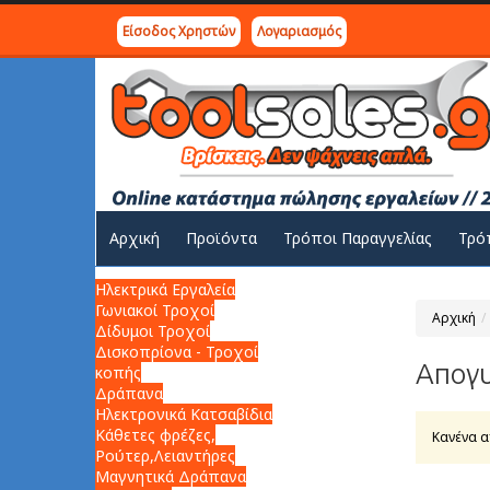
Είσοδος Χρηστών
Λογαριασμός
Αρχική
Προϊόντα
Τρόποι Παραγγελίας
Τρό
Ηλεκτρικά Εργαλεία
Γωνιακοί Τροχοί
Αρχική
Δίδυμοι Τροχοί
Δισκοπρίονα - Τροχοί
Απογ
κοπής
Δράπανα
Ηλεκτρονικά Κατσαβίδια
Κάθετες φρέζες,
Κανένα 
Ρούτερ,Λειαντήρες
Μαγνητικά Δράπανα