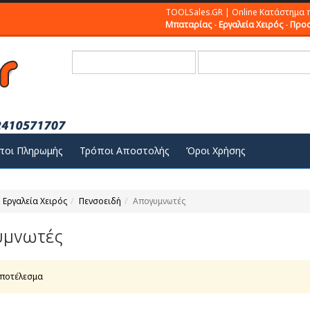
TOOLSales.GR | Online Κατάστημα 
Μπαταρίας
-
Εργαλεία Χειρός
-
Προσ
ποι Πληρωμής
Τρόποι Αποστολής
Όροι Χρήσης
Εργαλεία Χειρός
Πενσοειδή
Απογυμνωτές
υμνωτές
αποτέλεσμα