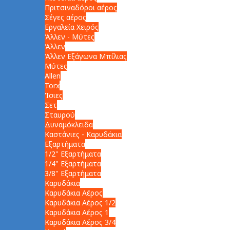
Πριτσιναδόροι αέρος
Σέγες αέρος
Εργαλεία Χειρός
Άλλεν - Μύτες
Άλλεν
Άλλεν Εξάγωνα Μπίλιας
Μύτες
Allen
Torx
Ίσιες
Σετ
Σταυρού
Δυναμόκλειδα
Καστάνιες - Καρυδάκια
Εξαρτήματα
1/2" Εξαρτήματα
1/4" Εξαρτήματα
3/8" Εξαρτήματα
Καρυδάκια
Καρυδάκια Αέρος
Καρυδάκια Αέρος 1/2
Καρυδάκια Αέρος 1
Καρυδάκια Αέρος 3/4