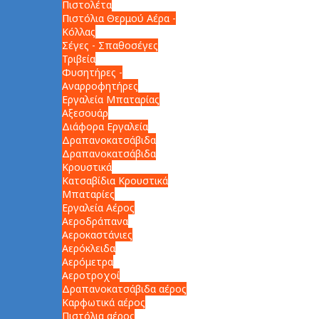
Πιστολέτα
Πιστόλια Θερμού Αέρα -
Κόλλας
Σέγες - Σπαθοσέγες
Τριβεία
Φυσητήρες -
Αναρροφητήρες
Εργαλεία Μπαταρίας
Αξεσουάρ
Διάφορα Εργαλεία
Δραπανοκατσάβιδα
Δραπανοκατσάβιδα
Κρουστικά
Κατσαβίδια Κρουστικά
Μπαταρίες
Εργαλεία Αέρος
Αεροδράπανα
Αεροκαστάνιες
Αερόκλειδα
Αερόμετρα
Αεροτροχοί
Δραπανοκατσάβιδα αέρος
Καρφωτικά αέρος
Πιστόλια αέρος