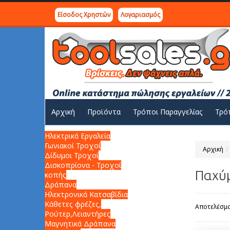
Είσοδος Χρηστών
Λογαριασμός
Αρχική
Προϊόντα
Τρόποι Παραγγελίας
Τρό
Ηλεκτρικά Εργαλεία
Γωνιακοί Τροχοί
Αρχική
Δίδυμοι Τροχοί
Δισκοπρίονα - Τροχοί
Παχύ
κοπής
Δράπανα
Ηλεκτρονικά Κατσαβίδια
Κάθετες φρέζες,
Αποτελέσμα
Ρούτερ,Λειαντήρες
Μαγνητικά Δράπανα