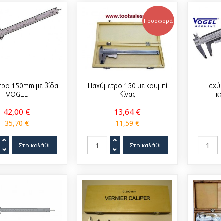
Προσφορά
τρο 150mm με βίδα
Παχύμετρο 150 με κουμπί
Παχύ
VOGEL
Κίνας
κ
42,00 €
13,64 €
35,70 €
11,59 €