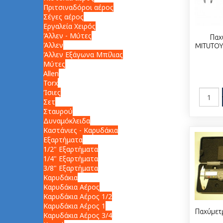
Πριτσιναδόροι αέρος
Σέγες αέρος
Εργαλεία Χειρός
Άλλεν - Μύτες
Παχ
Άλλεν
MITUTOY
Άλλεν Εξάγωνα Μπίλιας
Μύτες
Allen
Torx
Ίσιες
Σετ
Σταυρού
Δυναμόκλειδα
Καστάνιες - Καρυδάκια
Εξαρτήματα
1/2" Εξαρτήματα
1/4" Εξαρτήματα
3/8" Εξαρτήματα
Καρυδάκια
Καρυδάκια Αέρος
Καρυδάκια Αέρος 1/2
Καρυδάκια Αέρος 1
Παχύμετ
Καρυδάκια Αέρος 3/4