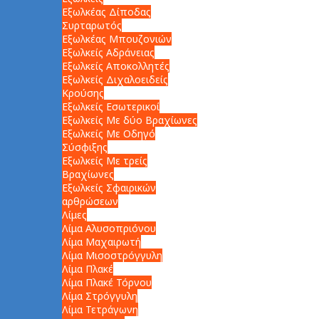
Εξωλκέας Δίποδας
Συρταρωτός
Εξωλκέας Μπουζονιών
Εξωλκείς Αδράνειας
Εξωλκείς Αποκολλητές
Εξωλκείς Διχαλοειδείς
Κρούσης
Εξωλκείς Εσωτερικοί
Εξωλκείς Με δύο Βραχίωνες
Εξωλκείς Με Οδηγό
Σύσφιξης
Εξωλκείς Με τρείς
Βραχίωνες
Εξωλκείς Σφαιρικών
αρθρώσεων
Λίμες
Λίμα Αλυσοπριόνου
Λίμα Μαχαιρωτή
Λίμα Μισοστρόγγυλη
Λίμα Πλακέ
Λίμα Πλακέ Τόρνου
Λίμα Στρόγγυλη
Λίμα Τετράγωνη