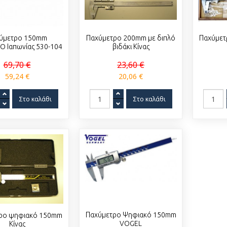
Παχύμετρο 200mm με διπλό
Παχύμετ
ύμετρο 150mm
βιδάκι Κίνας
O Ιαπωνίας 530-104
23,60 €
69,70 €
20,06 €
59,24 €
Παχύμετρο Ψηφιακό 150mm
ρο ψηφιακό 150mm
VOGEL
Κίνας