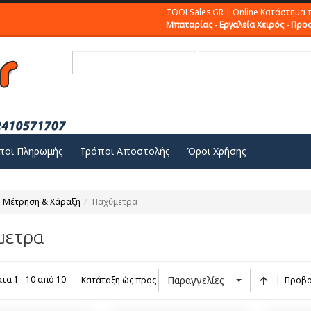
TOOLSales.GR | Online Κατάστημα 
Μπαταρίας
-
Εργαλεία Χειρός
-
Προσ
ποι Πληρωμής
Τρόποι Αποστολής
Όροι Χρήσης
Μέτρηση & Χάραξη
Παχύμετρα
μετρα
Παραγγελίες
τα 1 - 10 από 10
Κατάταξη ώς προς
Προβο