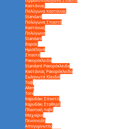
Γερμανοπολύγωνα Σπαστά
Καστάνιας
Πολύγωνα Καστάνιας
Standard
Πολύγωνα Σπαστά
Καστάνιας
Πολύγωνα
Standard
Βαριάς
Ημισέληνα
Σπαστά
Ρακορόκλειδα
Standard Ρακορόκλειδα
Καστάνιας Ρακορόκλειδα
Σωληνωτά Κλειδιά
Ταφ
Allen
Torx
Καρυδάκι Σπαστό
Καρυδάκι Σταθερό
Πλαστική Λαβή
Μαχαίρια
Πενσοειδή
Απογυμνωτές