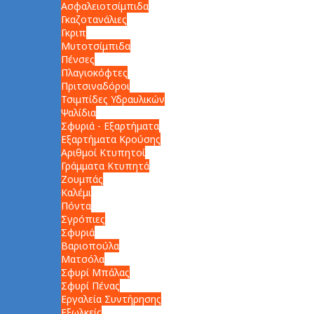
Ασφαλειοτσίμπιδα
Γκαζοτανάλιες
Γκριπ
Μυτοτσίμπιδα
Πένσες
Πλαγιοκόφτες
Πριτσιναδόροι
Τσιμπίδες Υδραυλικών
Ψαλίδια
Σφυριά - Εξαρτήματα
Εξαρτήματα Κρούσης
Αριθμοί Κτυπητοί
Γράμματα Κτυπητά
Ζουμπάς
Καλέμι
Πόντα
Σγρόπιες
Σφυριά
Βαριοπούλα
Ματσόλα
Σφυρί Μπάλας
Σφυρί Πένας
Εργαλεία Συντήρησης
Εξωλκείς