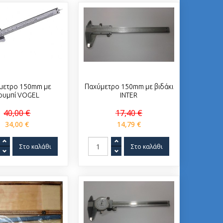
μετρο 150mm με
Παχύμετρο 150mm με βιδάκι
ουμπί VOGEL
INTER
40,00 €
17,40 €
34,00 €
14,79 €