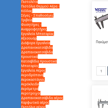
Πιστολέτα
Πιστόλια Θερμού Αέρα -
Κόλλας
Σέγες - Σπαθοσέγες
Τριβεία
Φυσητήρες -
Αναρροφητήρες
Εργαλεία Μπαταρίας
Αξεσουάρ
Παχύμε
Διάφορα Εργαλεία
Δραπανοκατσάβιδα
Δραπανοκατσάβιδα
Κρουστικά
Κατσαβίδια Κρουστικά
Μπαταρίες
Εργαλεία Αέρος
Αεροδράπανα
Αεροκαστάνιες
Αερόκλειδα
Αερόμετρα
Αεροτροχοί
Δραπανοκατσάβιδα αέρος
Καρφωτικά αέρος
Πιστόλια αέρος