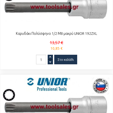
Καρυδάκι Πολύσφηνο 1/2 Μ8 μακρύ UNIOR 192ZXL
13,57 €
10,85 €