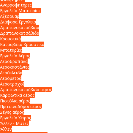
Αναρροφητήρες
Εργαλεία Μπαταρίας
Αξεσουάρ
Διάφορα Εργαλεία
Δραπανοκατσάβιδα
Δραπανοκατσάβιδα
Κρουστικά
Κατσαβίδια Κρουστικά
Μπαταρίες
Εργαλεία Αέρος
Αεροδράπανα
Αεροκαστάνιες
Αερόκλειδα
Αερόμετρα
Αεροτροχοί
Δραπανοκατσάβιδα αέρος
Καρφωτικά αέρος
Πιστόλια αέρος
Πριτσιναδόροι αέρος
Σέγες αέρος
Εργαλεία Χειρός
Άλλεν - Μύτες
Άλλεν