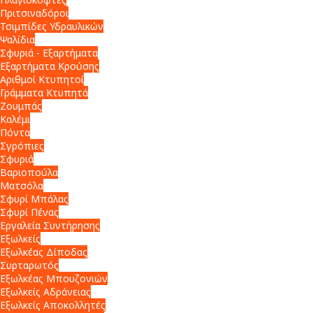
Πριτσιναδόροι
Τσιμπίδες Υδραυλικών
Ψαλίδια
Σφυριά - Εξαρτήματα
Εξαρτήματα Κρούσης
Αριθμοί Κτυπητοί
Γράμματα Κτυπητά
Ζουμπάς
Καλέμι
Πόντα
Σγρόπιες
Σφυριά
Βαριοπούλα
Ματσόλα
Σφυρί Μπάλας
Σφυρί Πένας
Εργαλεία Συντήρησης
Εξωλκείς
Εξωλκέας Δίποδας
Συρταρωτός
Εξωλκέας Μπουζονιών
Εξωλκείς Αδράνειας
Εξωλκείς Αποκολλητές