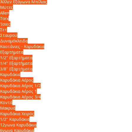
Άλλεν Εξάγωνα Μπίλιας
Μύτες
Allen
Torx
Ίσιες
Σετ
Σταυρού
Δυναμόκλειδα
Καστάνιες - Καρυδάκια
Εξαρτήματα
1/2" Εξαρτήματα
1/4" Εξαρτήματα
3/8" Εξαρτήματα
Καρυδάκια
Καρυδάκια Αέρος
Καρυδάκια Αέρος 1/2
Καρυδάκια Αέρος 1
Καρυδάκια Αέρος 3/4
Κοντά
Μακρυά
Καρυδάκια Χειρός
1/2" Καρυδάκια
12γωνα Καρυδάκια
6γωνα Καρυδάκια