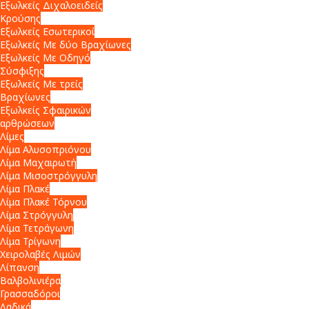
Εξωλκείς Διχαλοειδείς
Κρούσης
Εξωλκείς Εσωτερικοί
Εξωλκείς Με δύο Βραχίωνες
Εξωλκείς Με Οδηγό
Σύσφιξης
Εξωλκείς Με τρείς
Βραχίωνες
Εξωλκείς Σφαιρικών
αρθρώσεων
Λίμες
Λίμα Αλυσοπριόνου
Λίμα Μαχαιρωτή
Λίμα Μισοστρόγγυλη
Λίμα Πλακέ
Λίμα Πλακέ Τόρνου
Λίμα Στρόγγυλη
Λίμα Τετράγωνη
Λίμα Τρίγωνη
Χειρολαβές Λιμών
Λίπανση
Βαλβολινιέρα
Γρασσαδόροι
Λαδικά