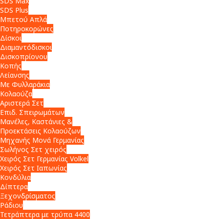
SDS Max
SDS Plus
Μπετού Απλά
Ποτηροκορώνες
Δίσκοι
Διαμαντόδισκοι
Δισκοπρίονου
Κοπής
Λείανσης
Με Φυλλαράκια
Κολαούζα
Αριστερά Σετ
Επιδ. Σπειρωμάτων
Μανέλες, Καστάνιες &
Προεκτάσεις Κολαούζων
Μηχανής Μονά Γερμανίας
Σωλήνος Σετ χειρός
Χειρός Σετ Γερμανίας Volkel
Χειρός Σετ Ιαπωνίας
Κονδύλια
Δίπτερα
Ξεχονδρίσματος
Ράδιου
Τετράπτερα με τρύπα 4400