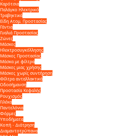
Καρότσια
Παλάγκο Ηλεκτρικό
Τραβηκτικά
Είδη Ατομ. Προστασίας
Γάντια
Γυαλιά Προστασίας
Ζώνες
Μάσκες
Ηλεκτροσυγκόλλησης
Μάσκες Προστασίας
Μάσκα με φίλτρα
Μάσκες μιας χρήσης
Μάσκες χωρίς συντήρηση
Φίλτρα ανταλλακτικά
Οδοσήμανση
Προστασία Κεφαλής
Ρουχισμός
Γιλέκα
Παντελόνια
Φόρμες
Υποδήματα
Κοπή - Διάτρηση
Διαμαντοτρύπανα