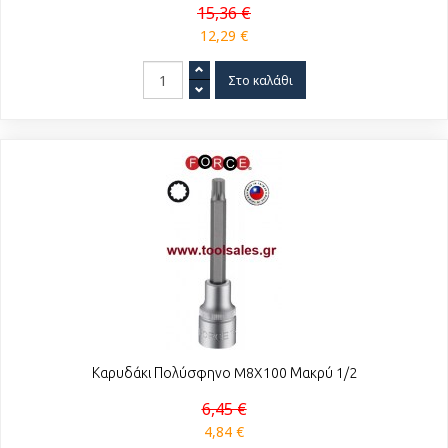
15,36 €
12,29 €
Καρυδάκι Πολύσφηνο M8X100 Μακρύ 1/2
6,45 €
4,84 €