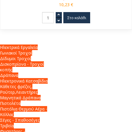
10,23 €
Ηλεκτρικά Εργαλεία
Γωνιακοί Τροχοί
Δίδυμοι Τροχοί
Δισκοπρίονα - Τροχοί
κοπής
Δράπανα
Ηλεκτρονικά Κατσαβίδια
Κάθετες φρέζες,
Ρούτερ,Λειαντήρες
Μαγνητικά Δράπανα
Πιστολέτα
Πιστόλια Θερμού Αέρα -
Κόλλας
Σέγες - Σπαθοσέγες
Τριβεία
Φυσητήρες -