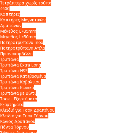
Τετράπτερα χωρίς τρύπα
4600
Κοπτήρες
Κοπτήρες Μαγνητικών
Δραπάνων
Μέγεθος L=35mm
Μέγεθος L=50mm
Ποτηροτρύπανα Inox
Ποτηροτρύπανα Απλά
Πριονοκορδέλλα
Τρυπάνια
Τρυπάνια Extra Long
Τρυπάνια HSS
Τρυπάνια Κατεβασμένα
Τρυπάνια Κοβαλτίου
Τρυπάνια Κωνικά
Τρυπάνια με Βίντι
Τσοκ - Εξαρτήματα
Εξαρτήματα
Κλειδιά για Τσοκ Δραπάνου
Κλειδιά για Τσοκ Τόρνου
Κώνος Δράπανου
Πόντα Τόρνου
Σφήνες Δράπανου