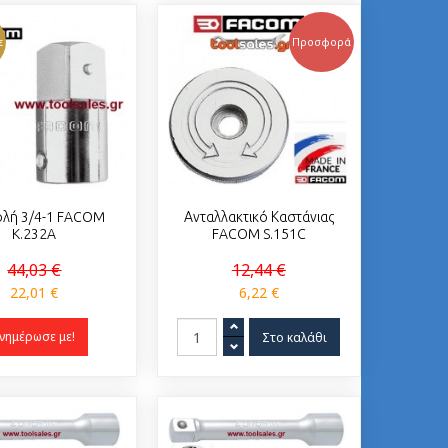
Προσφορά
ε
ολή 3/4-1 FACOM
Ανταλλακτικό Καστάνιας
K.232A
FACOM S.151C
44,03 €
12,44 €
22,01 €
6,22 €
νημέρωσε με!