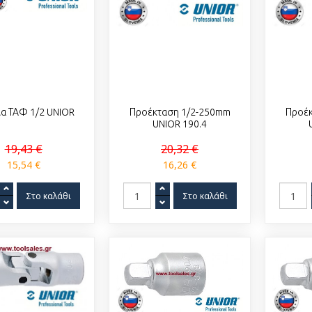
α ΤΑΦ 1/2 UNIOR
Προέκταση 1/2-250mm
Προέ
UNIOR 190.4
19,43 €
20,32 €
15,54 €
16,26 €