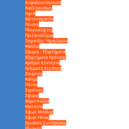
Ασφαλειοτσίμπιδα
Γκαζοτανάλιες
Γκριπ
Μυτοτσίμπιδα
Πένσες
Πλαγιοκόφτες
Πριτσιναδόροι
Τσιμπίδες Υδραυλικών
Ψαλίδια
Σφυριά - Εξαρτήματα
Εξαρτήματα Κρούσης
Αριθμοί Κτυπητοί
Γράμματα Κτυπητά
Ζουμπάς
Καλέμι
Πόντα
Σγρόπιες
Σφυριά
Βαριοπούλα
Ματσόλα
Σφυρί Μπάλας
Σφυρί Πένας
Εργαλεία Συντήρησης
Εξωλκείς