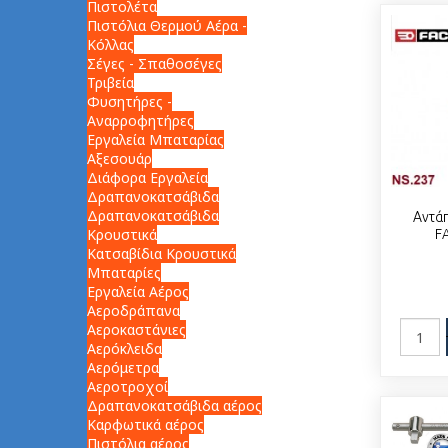
Πιστολέτα
Πιστόλια Θερμού Αέρα -
Κόλλας
Σέγες - Σπαθοσέγες
Τριβεία
Φυσητήρες -
Αναρροφητήρες
Εργαλεία Μπαταρίας
Αξεσουάρ
Διάφορα Εργαλεία
Δραπανοκατσάβιδα
Δραπανοκατσάβιδα
Αντά
Κρουστικά
F
Κατσαβίδια Κρουστικά
Μπαταρίες
Εργαλεία Αέρος
Αεροδράπανα
Αεροκαστάνιες
Αερόκλειδα
Αερόμετρα
Αεροτροχοί
Δραπανοκατσάβιδα αέρος
Καρφωτικά αέρος
Πιστόλια αέρος