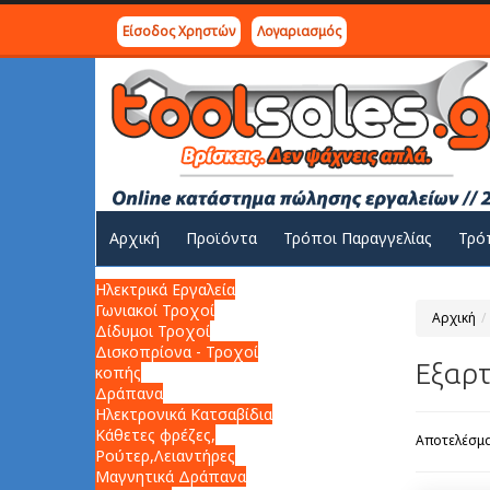
Είσοδος Χρηστών
Λογαριασμός
Αρχική
Προϊόντα
Τρόποι Παραγγελίας
Τρό
Ηλεκτρικά Εργαλεία
Γωνιακοί Τροχοί
Αρχική
Δίδυμοι Τροχοί
Δισκοπρίονα - Τροχοί
Εξαρτ
κοπής
Δράπανα
Ηλεκτρονικά Κατσαβίδια
Κάθετες φρέζες,
Αποτελέσμα
Ρούτερ,Λειαντήρες
Μαγνητικά Δράπανα