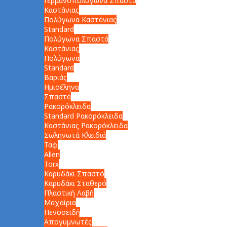
Γερμανοπολύγωνα Σπαστά
Καστάνιας
Πολύγωνα Καστάνιας
Standard
Πολύγωνα Σπαστά
Καστάνιας
Πολύγωνα
Standard
Βαριάς
Ημισέληνα
Σπαστά
Ρακορόκλειδα
Standard Ρακορόκλειδα
Καστάνιας Ρακορόκλειδα
Σωληνωτά Κλειδιά
Ταφ
Allen
Torx
Καρυδάκι Σπαστό
Καρυδάκι Σταθερό
Πλαστική Λαβή
Μαχαίρια
Πενσοειδή
Απογυμνωτές