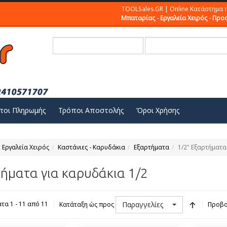
TOOLSales.GR | Online Κατάστημα 
Μπαταρίας
-
Εργαλεία Χειρός
-
Προσ
ποι Πληρωμής
Τρόποι Αποστολής
Όροι Χρήσης
Εργαλεία Χειρός
Καστάνιες - Καρυδάκια
Εξαρτήματα
1/2" Εξαρτήματα
ήματα για καρυδάκια 1/2
Παραγγελίες
τα 1 - 11 από 11
Κατάταξη ώς προς
Προβο