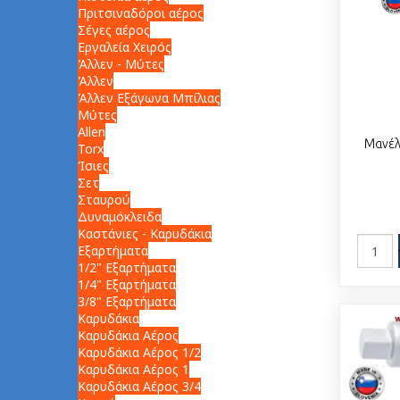
Πριτσιναδόροι αέρος
Σέγες αέρος
Εργαλεία Χειρός
Άλλεν - Μύτες
Άλλεν
Άλλεν Εξάγωνα Μπίλιας
Μύτες
Allen
Μανέλ
Torx
Ίσιες
Σετ
Σταυρού
Δυναμόκλειδα
Καστάνιες - Καρυδάκια
Εξαρτήματα
1/2" Εξαρτήματα
1/4" Εξαρτήματα
3/8" Εξαρτήματα
Καρυδάκια
Καρυδάκια Αέρος
Καρυδάκια Αέρος 1/2
Καρυδάκια Αέρος 1
Καρυδάκια Αέρος 3/4