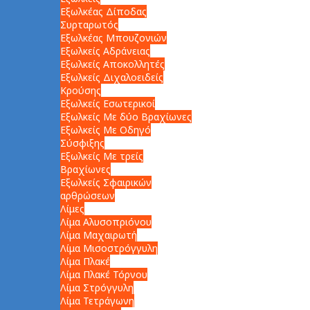
Εξωλκέας Δίποδας
Συρταρωτός
Εξωλκέας Μπουζονιών
Εξωλκείς Αδράνειας
Εξωλκείς Αποκολλητές
Εξωλκείς Διχαλοειδείς
Κρούσης
Εξωλκείς Εσωτερικοί
Εξωλκείς Με δύο Βραχίωνες
Εξωλκείς Με Οδηγό
Σύσφιξης
Εξωλκείς Με τρείς
Βραχίωνες
Εξωλκείς Σφαιρικών
αρθρώσεων
Λίμες
Λίμα Αλυσοπριόνου
Λίμα Μαχαιρωτή
Λίμα Μισοστρόγγυλη
Λίμα Πλακέ
Λίμα Πλακέ Τόρνου
Λίμα Στρόγγυλη
Λίμα Τετράγωνη