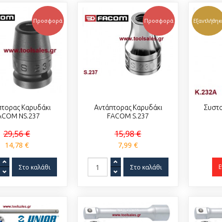
Προσφορά
Προσφορά
Εξαντλήθηκ
πτορας Καρυδάκι
Αντάπτορας Καρυδάκι
Συστ
ACOM NS.237
FACOM S.237
29,56 €
15,98 €
14,78 €
7,99 €
Ε