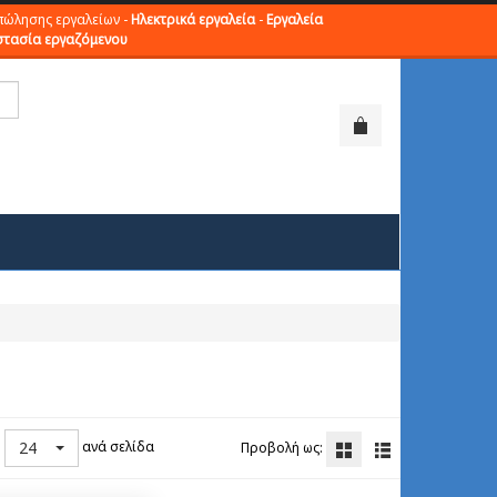
πώλησης εργαλείων -
Ηλεκτρικά εργαλεία
-
Εργαλεία
τασία εργαζόμενου
24
ανά σελίδα
ή
Προβολή ως: