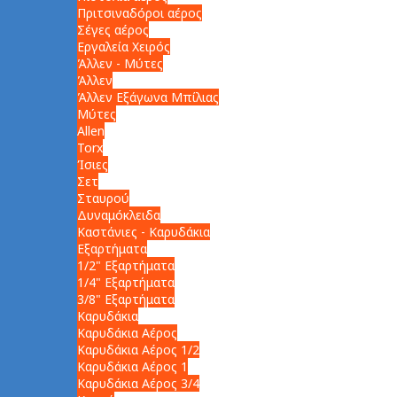
Πριτσιναδόροι αέρος
Σέγες αέρος
Εργαλεία Χειρός
Άλλεν - Μύτες
Άλλεν
Άλλεν Εξάγωνα Μπίλιας
Μύτες
Allen
Torx
Ίσιες
Σετ
Σταυρού
Δυναμόκλειδα
Καστάνιες - Καρυδάκια
Εξαρτήματα
1/2" Εξαρτήματα
1/4" Εξαρτήματα
3/8" Εξαρτήματα
Καρυδάκια
Καρυδάκια Αέρος
Καρυδάκια Αέρος 1/2
Καρυδάκια Αέρος 1
Καρυδάκια Αέρος 3/4