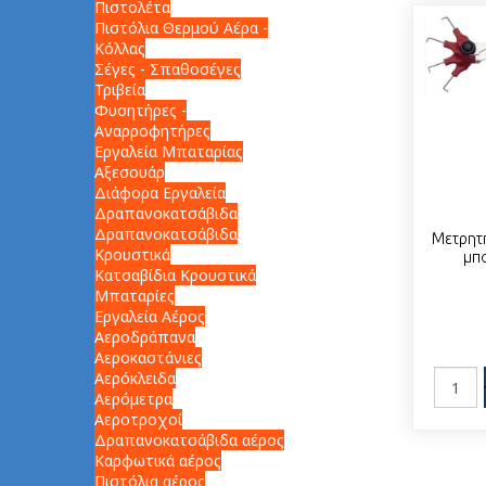
Πιστολέτα
Πιστόλια Θερμού Αέρα -
Κόλλας
Σέγες - Σπαθοσέγες
Τριβεία
Φυσητήρες -
Αναρροφητήρες
Εργαλεία Μπαταρίας
Αξεσουάρ
Διάφορα Εργαλεία
Δραπανοκατσάβιδα
Δραπανοκατσάβιδα
Μετρητ
Κρουστικά
μπο
Κατσαβίδια Κρουστικά
Μπαταρίες
Εργαλεία Αέρος
Αεροδράπανα
Αεροκαστάνιες
Αερόκλειδα
Αερόμετρα
Αεροτροχοί
Δραπανοκατσάβιδα αέρος
Καρφωτικά αέρος
Πιστόλια αέρος