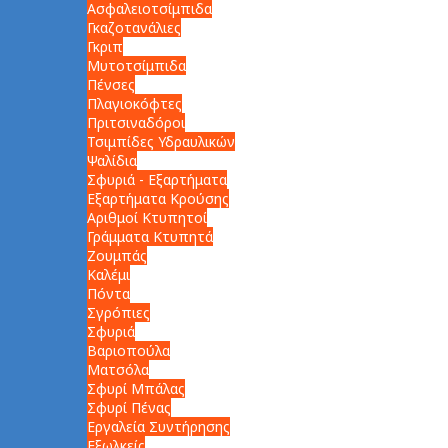
Ασφαλειοτσίμπιδα
Γκαζοτανάλιες
Γκριπ
Μυτοτσίμπιδα
Πένσες
Πλαγιοκόφτες
Πριτσιναδόροι
Τσιμπίδες Υδραυλικών
Ψαλίδια
Σφυριά - Εξαρτήματα
Εξαρτήματα Κρούσης
Αριθμοί Κτυπητοί
Γράμματα Κτυπητά
Ζουμπάς
Καλέμι
Πόντα
Σγρόπιες
Σφυριά
Βαριοπούλα
Ματσόλα
Σφυρί Μπάλας
Σφυρί Πένας
Εργαλεία Συντήρησης
Εξωλκείς