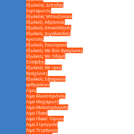
Εξωλκέας Δίποδας
Συρταρωτός
Εξωλκέας Μπουζονιών
Εξωλκείς Αδράνειας
Εξωλκείς Αποκολλητές
Εξωλκείς Διχαλοειδείς
Κρούσης
Εξωλκείς Εσωτερικοί
Εξωλκείς Με δύο Βραχίωνες
Εξωλκείς Με Οδηγό
Σύσφιξης
Εξωλκείς Με τρείς
Βραχίωνες
Εξωλκείς Σφαιρικών
αρθρώσεων
Λίμες
Λίμα Αλυσοπριόνου
Λίμα Μαχαιρωτή
Λίμα Μισοστρόγγυλη
Λίμα Πλακέ
Λίμα Πλακέ Τόρνου
Λίμα Στρόγγυλη
Λίμα Τετράγωνη