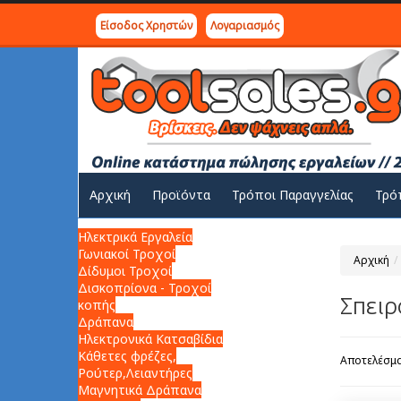
Είσοδος Χρηστών
Λογαριασμός
Αρχική
Προϊόντα
Τρόποι Παραγγελίας
Τρό
Ηλεκτρικά Εργαλεία
Γωνιακοί Τροχοί
Αρχική
Δίδυμοι Τροχοί
Δισκοπρίονα - Τροχοί
Σπειρ
κοπής
Δράπανα
Ηλεκτρονικά Κατσαβίδια
Κάθετες φρέζες,
Αποτελέσματ
Ρούτερ,Λειαντήρες
Μαγνητικά Δράπανα