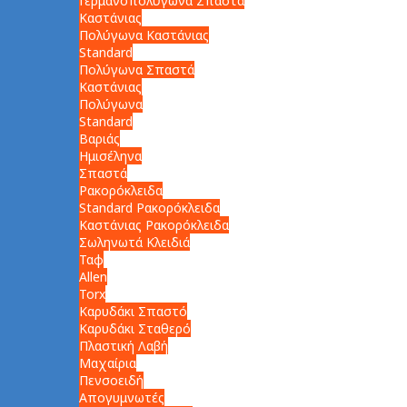
Γερμανοπολύγωνα Σπαστά
Καστάνιας
Πολύγωνα Καστάνιας
Standard
Πολύγωνα Σπαστά
Καστάνιας
Πολύγωνα
Standard
Βαριάς
Ημισέληνα
Σπαστά
Ρακορόκλειδα
Standard Ρακορόκλειδα
Καστάνιας Ρακορόκλειδα
Σωληνωτά Κλειδιά
Ταφ
Allen
Torx
Καρυδάκι Σπαστό
Καρυδάκι Σταθερό
Πλαστική Λαβή
Μαχαίρια
Πενσοειδή
Απογυμνωτές