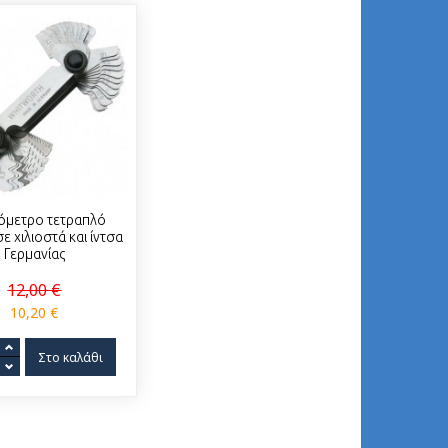
όμετρο τετραπλό
ε χιλιοστά και ίντσα
Γερμανίας
12,00 €
10,20 €