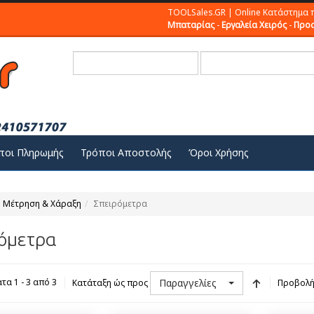
TOOLSales.GR | Online Κατάστημα 
Μπαταρίας
-
Εργαλεία Χειρός
-
Προσ
ποι Πληρωμής
Τρόποι Αποστολής
Όροι Χρήσης
Μέτρηση & Χάραξη
Σπειρόμετρα
όμετρα
Παραγγελίες
α 1 - 3 από 3
Κατάταξη ώς προς
Προβολ