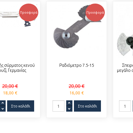
Προσφορά
Προσφορά
ής σύρματος κενού
Ραδιόμετρο 7.5-15
Σπειρ
υζί, Γερμανίας
μεγάλο σ
20,00 €
20,00 €
18,00 €
16,00 €