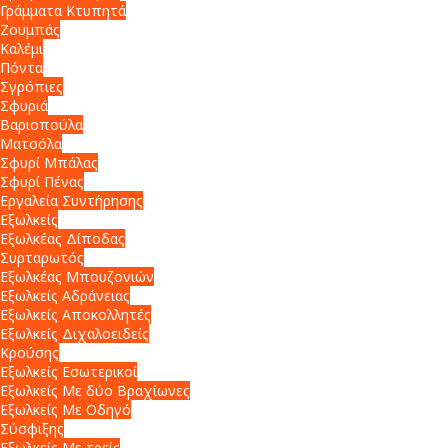
Γράμματα Κτυπητά
Ζουμπάς
Καλέμι
Πόντα
Σγρόπιες
Σφυριά
Βαριοπούλα
Ματσόλα
Σφυρί Μπάλας
Σφυρί Πένας
Εργαλεία Συντήρησης
Εξωλκείς
Εξωλκέας Δίποδας
Συρταρωτός
Εξωλκέας Μπουζονιών
Εξωλκείς Αδράνειας
Εξωλκείς Αποκολλητές
Εξωλκείς Διχαλοειδείς
Κρούσης
Εξωλκείς Εσωτερικοί
Εξωλκείς Με δύο Βραχίωνες
Εξωλκείς Με Οδηγό
Σύσφιξης
Εξωλκείς Με τρείς