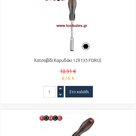
Κατσαβίδι Καρυδάκι 12Χ135 FORCE
10,91 €
8,18 €