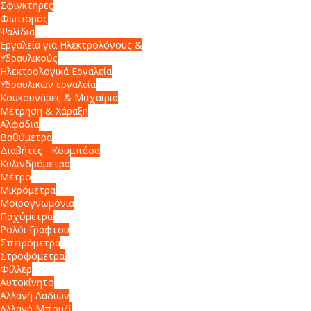
Σφιγκτήρες
Φωτισμός
Ψαλίδια
Εργαλεία για Ηλεκτρολόγους &
Υδραυλικούς
Ηλεκτρολογικά Εργαλεία
Υδραυλικών εργαλεία
Κουκουνάρες & Μαχαίρια
Μέτρηση & Χάραξη
Αλφάδια
Βαθύμετρα
Διαβήτες - Κουμπάσα
Κυλινδρόμετρα
Μέτρο
Μικρόμετρα
Μοιρογνωμόνια
Παχύμετρα
Ρολόι Γράφτου
Σπειρόμετρα
Στροφόμετρα
Φίλλερ
Αυτοκίνητο
Αλλαγή Λαδιών
Αλλαγή Μπουζί