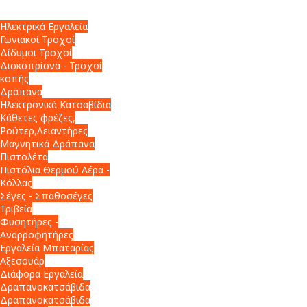
Ηλεκτρικά Εργαλεία
Γωνιακοί Τροχοί
Δίδυμοι Τροχοί
Δισκοπρίονα - Τροχοί
κοπής
Δράπανα
Ηλεκτρονικά Κατσαβίδια
Κάθετες φρέζες,
Ρούτερ,Λειαντήρες
Μαγνητικά Δράπανα
Πιστολέτα
Πιστόλια Θερμού Αέρα -
Κόλλας
Σέγες - Σπαθοσέγες
Τριβεία
Φυσητήρες -
Αναρροφητήρες
Εργαλεία Μπαταρίας
Αξεσουάρ
Διάφορα Εργαλεία
Δραπανοκατσάβιδα
Δραπανοκατσάβιδα