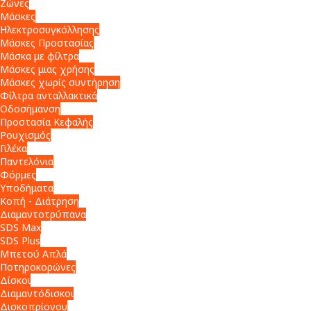
Ζώνες
Μάσκες
Ηλεκτροσυγκόλλησης
Μάσκες Προστασίας
Μάσκα με φίλτρα
Μάσκες μιας χρήσης
Μάσκες χωρίς συντήρηση
Φίλτρα ανταλλακτικά
Οδοσήμανση
Προστασία Κεφαλής
Ρουχισμός
Γιλέκα
Παντελόνια
Φόρμες
Υποδήματα
Κοπή - Διάτρηση
Διαμαντοτρύπανα
SDS Max
SDS Plus
Μπετού Απλά
Ποτηροκορώνες
Δίσκοι
Διαμαντόδισκοι
Δισκοπρίονου