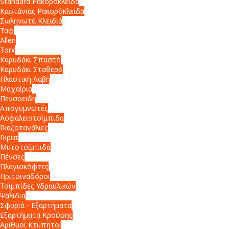
Standard Ρακορόκλειδα
Καστάνιας Ρακορόκλειδα
Σωληνωτά Κλειδιά
Ταφ
Allen
Torx
Καρυδάκι Σπαστό
Καρυδάκι Σταθερό
Πλαστική Λαβή
Μαχαίρια
Πενσοειδή
Απογυμνωτές
Ασφαλειοτσίμπιδα
Γκαζοτανάλιες
Γκριπ
Μυτοτσίμπιδα
Πένσες
Πλαγιοκόφτες
Πριτσιναδόροι
Τσιμπίδες Υδραυλικών
Ψαλίδια
Σφυριά - Εξαρτήματα
Εξαρτήματα Κρούσης
Αριθμοί Κτυπητοί