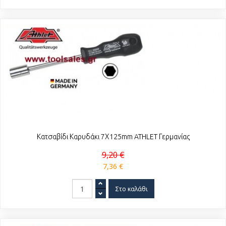
Κατσαβίδι Καρυδάκι 7Χ125mm ATHLET Γερμανίας
9,20 €
7,36 €