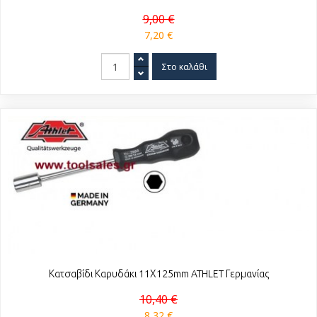
9,00 €
7,20 €
Κατσαβίδι Καρυδάκι 11Χ125mm ATHLET Γερμανίας
10,40 €
8,32 €