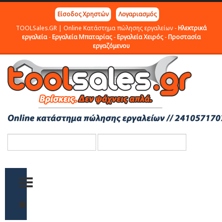
Είσοδος Χρηστών
Λογαριασμός
TOOLSales.GR | Online Κατάστημα πώλησης εργαλείων -
Ηλεκτρικά
εργαλεία
-
Εργαλεία Μπαταρίας
-
Εργαλεία Χειρός
-
Προστασία
εργαζόμενου
TOGGLE MENU