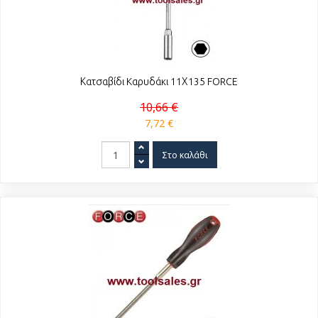
Κατσαβίδι Kαρυδάκι 11Χ135 FORCE
10,66 €
7,72 €