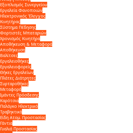
Εξοπλισμός Συνεργείου
Εργαλεία Φανοποιών
Ηλεκτρονικός Έλεγχος
Κινητήρας
Σύστημα Πέδησης
Φορτιστές Μπαταριών
Χρονισμός Κινητήρα
Αποθήκευση & Μεταφορά
Αποθήκευση
Βαλίτσες
Εργαλειοθήκες
Εργαλειοφορείς
Θήκες Εργαλείων
Πλάτες Διάτρητες
Συρταροθήκες
Μεταφορά
Ιμάντες Πρόσδεσης
Καρότσια
Παλάγκο Ηλεκτρικό
Τραβηκτικά
Είδη Ατομ. Προστασίας
Γάντια
Γυαλιά Προστασίας