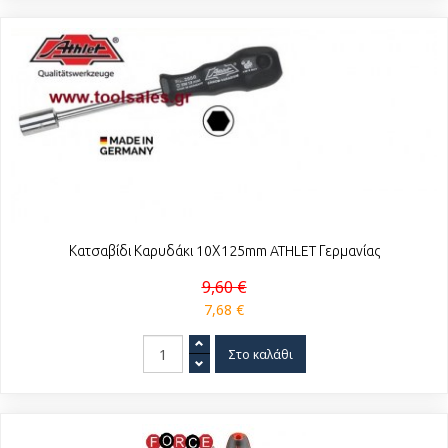
Κατσαβίδι Καρυδάκι 10Χ125mm ATHLET Γερμανίας
9,60 €
7,68 €