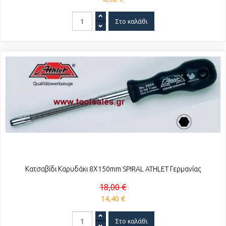
Κατσαβίδι Καρυδάκι 8Χ150mm SPIRAL ATHLET Γερμανίας
18,00 €
14,40 €