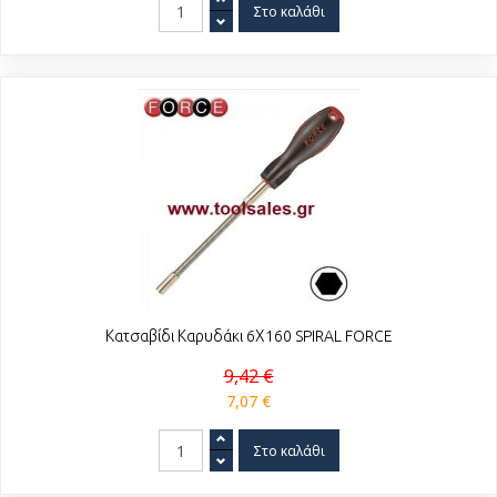
Κατσαβίδι Καρυδάκι 6Χ160 SPIRAL FORCE
9,42 €
7,07 €