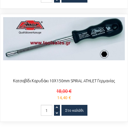
Κατσαβίδι Καρυδάκι 10Χ150mm SPIRAL ATHLET Γερμανίας
18,00 €
14,40 €