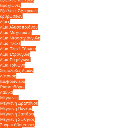
Βραχίωνες
Εξωλκείς Σφαιρικών
αρθρώσεων
Λίμες
Λίμα Αλυσοπριόνου
Λίμα Μαχαιρωτή
Λίμα Μισοστρόγγυλη
Λίμα Πλακέ
Λίμα Πλακέ Τόρνου
Λίμα Στρόγγυλη
Λίμα Τετράγωνη
Λίμα Τρίγωνη
Χειρολαβές Λιμών
Λίπανση
Βαλβολινιέρα
Γρασσαδόροι
Λαδικά
Μέγγενες
Μέγγενη Δραπάνου
Μέγγενη Πάγκου
Μέγγενη Σαπόρτι
Μέγγενη Σωλήνος
Συρματόβουρτσες