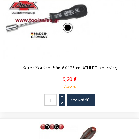
Κατσαβίδι Kαρυδάκι 6X125mm ATHLET Γερμανίας
9,20 €
7,36 €