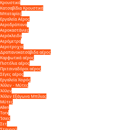
Κρουστικά
Κατσαβίδια Κρουστικά
Μπαταρίες
Εργαλεία Αέρος
Αεροδράπανα
Αεροκαστάνιες
Αερόκλειδα
Αερόμετρα
Αεροτροχοί
Δραπανοκατσάβιδα αέρος
Καρφωτικά αέρος
Πιστόλια αέρος
Πριτσιναδόροι αέρος
Σέγες αέρος
Εργαλεία Χειρός
Άλλεν - Μύτες
Άλλεν
Άλλεν Εξάγωνα Μπίλιας
Μύτες
Allen
Torx
Ίσιες
Σετ
Σταυρού