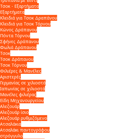
Τρυπάνια με Βίντι
Τσοκ - Εξαρτήματα
Εξαρτήματα
Κλειδιά για Τσοκ Δραπάνου
Κλειδιά για Τσοκ Τόρνου
Κώνος Δράπανου
Πόντα Τόρνου
Σφήνες Δράπανου
Φωλιά Δράπανου
Τσοκ
Τσοκ Δράπανου
Τσοκ Τόρνου
Φιλιέρες & Μανέλες
Αριστερές
Γερμανίας σε χιλιοστά
Ιαπωνίας σε χιλιοστά
Μανέλες φιλιέρας
Είδη Μηχανουργείου
Αλεζουάρ
Αλεζουάρ ίσιο
Αλεζουάρ ρυθμιζόμενο
Ατσαλάκια
Ατσαλάκι παντογράφου
στρόγγυλο