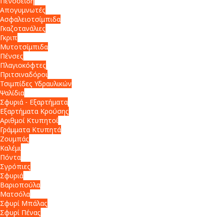
Πενσοειδή
Απογυμνωτές
Ασφαλειοτσίμπιδα
Γκαζοτανάλιες
Γκριπ
Μυτοτσίμπιδα
Πένσες
Πλαγιοκόφτες
Πριτσιναδόροι
Τσιμπίδες Υδραυλικών
Ψαλίδια
Σφυριά - Εξαρτήματα
Εξαρτήματα Κρούσης
Αριθμοί Κτυπητοί
Γράμματα Κτυπητά
Ζουμπάς
Καλέμι
Πόντα
Σγρόπιες
Σφυριά
Βαριοπούλα
Ματσόλα
Σφυρί Μπάλας
Σφυρί Πένας