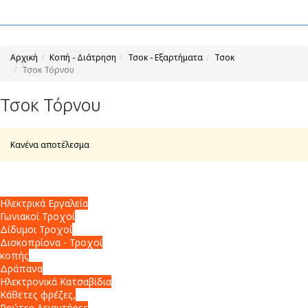
Αρχική
Κοπή - Διάτρηση
Τσοκ - Εξαρτήματα
Τσοκ
Τσοκ Τόρνου
Τσοκ Τόρνου
Κανένα αποτέλεσμα
Ηλεκτρικά Εργαλεία
Γωνιακοί Τροχοί
Δίδυμοι Τροχοί
Δισκοπρίονα - Τροχοί
κοπής
Δράπανα
Ηλεκτρονικά Κατσαβίδια
Κάθετες φρέζες,
Ρούτερ,Λειαντήρες