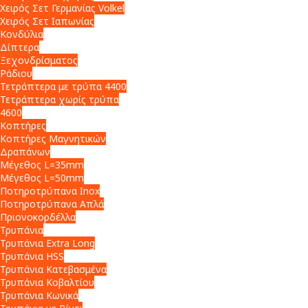
Χειρός Σετ Γερμανίας Volkel
Χειρός Σετ Ιαπωνίας
Κονδύλια
Δίπτερα
Ξεχονδρίσματος
Ράδιου
Τετράπτερα με τρύπα 4400
Τετράπτερα χωρίς τρύπα
4600
Κοπτήρες
Κοπτήρες Μαγνητικών
Δραπάνων
Μέγεθος L=35mm
Μέγεθος L=50mm
Ποτηροτρύπανα Inox
Ποτηροτρύπανα Απλά
Πριονοκορδέλλα
Τρυπάνια
Τρυπάνια Extra Long
Τρυπάνια HSS
Τρυπάνια Κατεβασμένα
Τρυπάνια Κοβαλτίου
Τρυπάνια Κωνικά