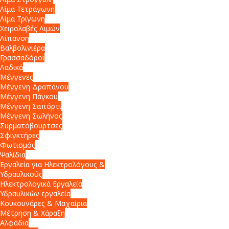
Λίμα Τετράγωνη
Λίμα Τρίγωνη
Χειρολαβές Λιμών
Λίπανση
Βαλβολινιέρα
Γρασσαδόροι
Λαδικά
Μέγγενες
Μέγγενη Δραπάνου
Μέγγενη Πάγκου
Μέγγενη Σαπόρτι
Μέγγενη Σωλήνος
Συρματόβουρτσες
Σφιγκτήρες
Φωτισμός
Ψαλίδια
Εργαλεία για Ηλεκτρολόγους &
Υδραυλικούς
Ηλεκτρολογικά Εργαλεία
Υδραυλικών εργαλεία
Κουκουνάρες & Μαχαίρια
Μέτρηση & Χάραξη
Αλφάδια