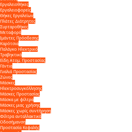
Εργαλειοθήκες
Εργαλειοφορείς
Θήκες Εργαλείων
Πλάτες Διάτρητες
Συρταροθήκες
Μεταφορά
Ιμάντες Πρόσδεσης
Καρότσια
Παλάγκο Ηλεκτρικό
Τραβηκτικά
Είδη Ατομ. Προστασίας
Γάντια
Γυαλιά Προστασίας
Ζώνες
Μάσκες
Ηλεκτροσυγκόλλησης
Μάσκες Προστασίας
Μάσκα με φίλτρα
Μάσκες μιας χρήσης
Μάσκες χωρίς συντήρηση
Φίλτρα ανταλλακτικά
Οδοσήμανση
Προστασία Κεφαλής