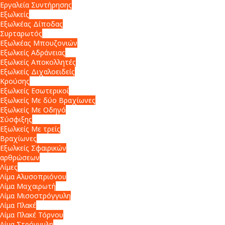
Εργαλεία Συντήρησης
Εξωλκείς
Εξωλκέας Δίποδας
Συρταρωτός
Εξωλκέας Μπουζονιών
Εξωλκείς Αδράνειας
Εξωλκείς Αποκολλητές
Εξωλκείς Διχαλοειδείς
Κρούσης
Εξωλκείς Εσωτερικοί
Εξωλκείς Με δύο Βραχίωνες
Εξωλκείς Με Οδηγό
Σύσφιξης
Εξωλκείς Με τρείς
Βραχίωνες
Εξωλκείς Σφαιρικών
αρθρώσεων
Λίμες
Λίμα Αλυσοπριόνου
Λίμα Μαχαιρωτή
Λίμα Μισοστρόγγυλη
Λίμα Πλακέ
Λίμα Πλακέ Τόρνου
Λίμα Στρόγγυλη