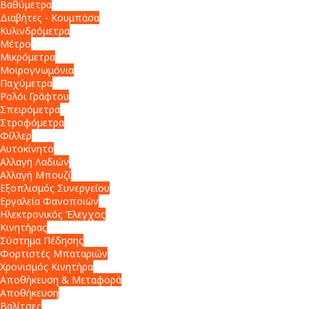
Βαθύμετρα
Διαβήτες - Κουμπάσα
Κυλινδρόμετρα
Μέτρο
Μικρόμετρα
Μοιρογνωμόνια
Παχύμετρα
Ρολόι Γράφτου
Σπειρόμετρα
Στροφόμετρα
Φίλλερ
Αυτοκίνητο
Αλλαγή Λαδιών
Αλλαγή Μπουζί
Εξοπλισμός Συνεργείου
Εργαλεία Φανοποιών
Ηλεκτρονικός Έλεγχος
Κινητήρας
Σύστημα Πέδησης
Φορτιστές Μπαταριών
Χρονισμός Κινητήρα
Αποθήκευση & Μεταφορά
Αποθήκευση
Βαλίτσες