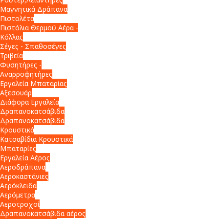
Μαγνητικά Δράπανα
Πιστολέτα
Πιστόλια Θερμού Αέρα -
Κόλλας
Σέγες - Σπαθοσέγες
Τριβεία
Φυσητήρες -
Αναρροφητήρες
Εργαλεία Μπαταρίας
Αξεσουάρ
Διάφορα Εργαλεία
Δραπανοκατσάβιδα
Δραπανοκατσάβιδα
Κρουστικά
Κατσαβίδια Κρουστικά
Μπαταρίες
Εργαλεία Αέρος
Αεροδράπανα
Αεροκαστάνιες
Αερόκλειδα
Αερόμετρα
Αεροτροχοί
Δραπανοκατσάβιδα αέρος