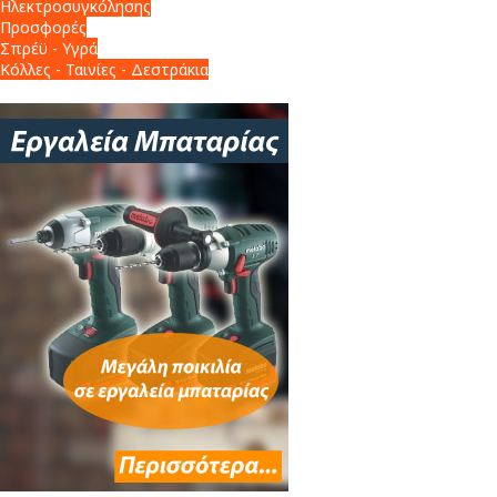
Ηλεκτροσυγκόλησης
Προσφορές
Σπρέϋ - Υγρά
Κόλλες - Ταινίες - Δεστράκια