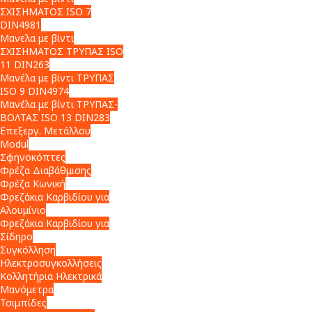
ΣΧΙΣΗΜΑΤΟΣ ISO 7
DIN4981
Μανελα με βίντι
ΣΧΙΣΗΜΑΤΟΣ ΤΡΥΠΑΣ ISO
11 DIN263
Μανέλα με βίντι ΤΡΥΠΑΣ
ISO 9 DIN4974
Μανέλα με βίντι ΤΡΥΠΑΣ-
ΒΟΛΤΑΣ ISO 13 DIN283
Επεξεργ. Μετάλλου
Modul
Σφηνοκόπτες
Φρέζα Διαβάθμισης
Φρέζα Κωνική
Φρεζάκια Καρβιδίου για
Αλουμίνιο
Φρεζάκια Καρβιδίου για
Σίδηρο
Συγκόλληση
Ηλεκτροσυγκολλήσεις
Κολλητήρια Ηλεκτρικά
Μανόμετρα
Τσιμπίδες