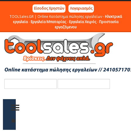
Είσοδος Χρηστών
Λογαριασμός
TOOLSales.GR | Online Κατάστημα πώλησης εργαλείων -
Ηλεκτρικά
εργαλεία
-
Εργαλεία Μπαταρίας
-
Εργαλεία Χειρός
-
Προστασία
εργαζόμενου
TOGGLE MENU