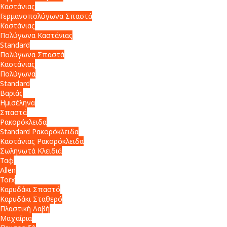
Καστάνιας
Γερμανοπολύγωνα Σπαστά
Καστάνιας
Πολύγωνα Καστάνιας
Standard
Πολύγωνα Σπαστά
Καστάνιας
Πολύγωνα
Standard
Βαριάς
Ημισέληνα
Σπαστά
Ρακορόκλειδα
Standard Ρακορόκλειδα
Καστάνιας Ρακορόκλειδα
Σωληνωτά Κλειδιά
Ταφ
Allen
Torx
Καρυδάκι Σπαστό
Καρυδάκι Σταθερό
Πλαστική Λαβή
Μαχαίρια