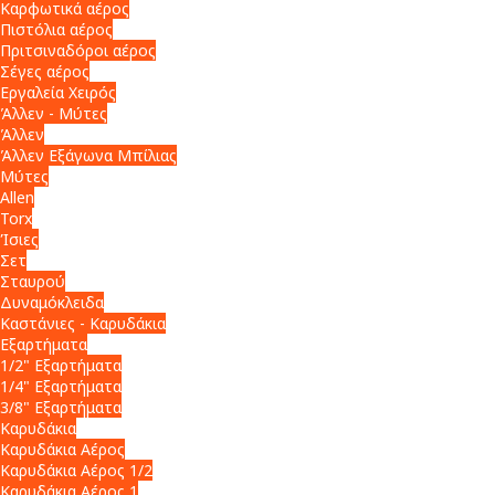
Καρφωτικά αέρος
Πιστόλια αέρος
Πριτσιναδόροι αέρος
Σέγες αέρος
Εργαλεία Χειρός
Άλλεν - Μύτες
Άλλεν
Άλλεν Εξάγωνα Μπίλιας
Μύτες
Allen
Torx
Ίσιες
Σετ
Σταυρού
Δυναμόκλειδα
Καστάνιες - Καρυδάκια
Εξαρτήματα
1/2" Εξαρτήματα
1/4" Εξαρτήματα
3/8" Εξαρτήματα
Καρυδάκια
Καρυδάκια Αέρος
Καρυδάκια Αέρος 1/2
Καρυδάκια Αέρος 1