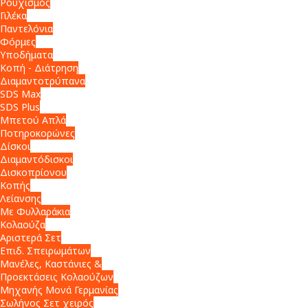
Ρουχισμός
Γιλέκα
Παντελόνια
Φόρμες
Υποδήματα
Κοπή - Διάτρηση
Διαμαντοτρύπανα
SDS Max
SDS Plus
Μπετού Απλά
Ποτηροκορώνες
Δίσκοι
Διαμαντόδισκοι
Δισκοπρίονου
Κοπής
Λείανσης
Με Φυλλαράκια
Κολαούζα
Αριστερά Σετ
Επιδ. Σπειρωμάτων
Μανέλες, Καστάνιες &
Προεκτάσεις Κολαούζων
Μηχανής Μονά Γερμανίας
Σωλήνος Σετ χειρός