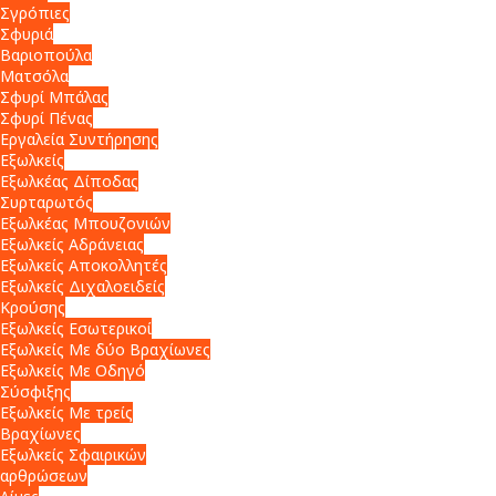
Σγρόπιες
Σφυριά
Βαριοπούλα
Ματσόλα
Σφυρί Μπάλας
Σφυρί Πένας
Εργαλεία Συντήρησης
Εξωλκείς
Εξωλκέας Δίποδας
Συρταρωτός
Εξωλκέας Μπουζονιών
Εξωλκείς Αδράνειας
Εξωλκείς Αποκολλητές
Εξωλκείς Διχαλοειδείς
Κρούσης
Εξωλκείς Εσωτερικοί
Εξωλκείς Με δύο Βραχίωνες
Εξωλκείς Με Οδηγό
Σύσφιξης
Εξωλκείς Με τρείς
Βραχίωνες
Εξωλκείς Σφαιρικών
αρθρώσεων