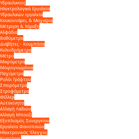
Υδραυλικούς
Ηλεκτρολογικά Εργαλεία
Υδραυλικών εργαλεία
Κουκουνάρες & Μαχαίρια
Μέτρηση & Χάραξη
Αλφάδια
Βαθύμετρα
Διαβήτες - Κουμπάσα
Κυλινδρόμετρα
Μέτρο
Μικρόμετρα
Μοιρογνωμόνια
Παχύμετρα
Ρολόι Γράφτου
Σπειρόμετρα
Στροφόμετρα
Φίλλερ
Αυτοκίνητο
Αλλαγή Λαδιών
Αλλαγή Μπουζί
Εξοπλισμός Συνεργείου
Εργαλεία Φανοποιών
Ηλεκτρονικός Έλεγχος
Κινητήρας