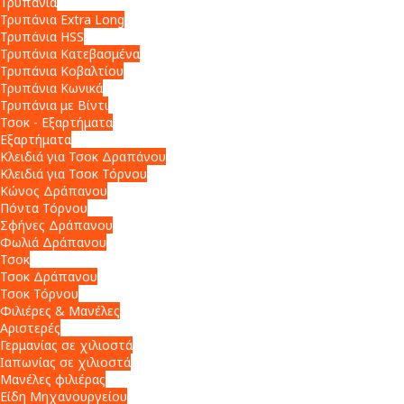
Τρυπάνια
Τρυπάνια Extra Long
Τρυπάνια HSS
Τρυπάνια Κατεβασμένα
Τρυπάνια Κοβαλτίου
Τρυπάνια Κωνικά
Τρυπάνια με Βίντι
Τσοκ - Εξαρτήματα
Εξαρτήματα
Κλειδιά για Τσοκ Δραπάνου
Κλειδιά για Τσοκ Τόρνου
Κώνος Δράπανου
Πόντα Τόρνου
Σφήνες Δράπανου
Φωλιά Δράπανου
Τσοκ
Τσοκ Δράπανου
Τσοκ Τόρνου
Φιλιέρες & Μανέλες
Αριστερές
Γερμανίας σε χιλιοστά
Ιαπωνίας σε χιλιοστά
Μανέλες φιλιέρας
Είδη Μηχανουργείου