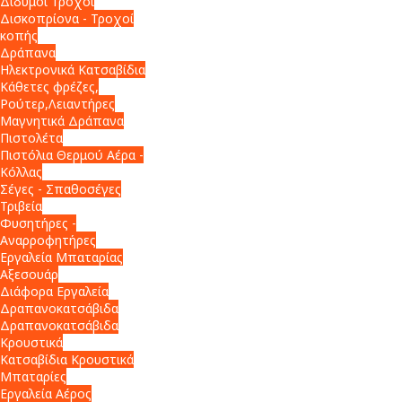
Δίδυμοι Τροχοί
Δισκοπρίονα - Τροχοί
κοπής
Δράπανα
Ηλεκτρονικά Κατσαβίδια
Κάθετες φρέζες,
Ρούτερ,Λειαντήρες
Μαγνητικά Δράπανα
Πιστολέτα
Πιστόλια Θερμού Αέρα -
Κόλλας
Σέγες - Σπαθοσέγες
Τριβεία
Φυσητήρες -
Αναρροφητήρες
Εργαλεία Μπαταρίας
Αξεσουάρ
Διάφορα Εργαλεία
Δραπανοκατσάβιδα
Δραπανοκατσάβιδα
Κρουστικά
Κατσαβίδια Κρουστικά
Μπαταρίες
Εργαλεία Αέρος