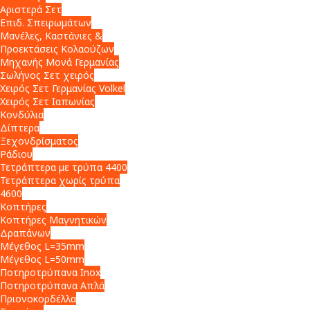
Αριστερά Σετ
Επιδ. Σπειρωμάτων
Μανέλες, Καστάνιες &
Προεκτάσεις Κολαούζων
Μηχανής Μονά Γερμανίας
Σωλήνος Σετ χειρός
Χειρός Σετ Γερμανίας Volkel
Χειρός Σετ Ιαπωνίας
Κονδύλια
Δίπτερα
Ξεχονδρίσματος
Ράδιου
Τετράπτερα με τρύπα 4400
Τετράπτερα χωρίς τρύπα
4600
Κοπτήρες
Κοπτήρες Μαγνητικών
Δραπάνων
Μέγεθος L=35mm
Μέγεθος L=50mm
Ποτηροτρύπανα Inox
Ποτηροτρύπανα Απλά
Πριονοκορδέλλα