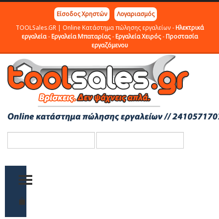
Είσοδος Χρηστών
Λογαριασμός
TOOLSales.GR | Online Κατάστημα πώλησης εργαλείων -
Ηλεκτρικά
εργαλεία
-
Εργαλεία Μπαταρίας
-
Εργαλεία Χειρός
-
Προστασία
εργαζόμενου
TOGGLE MENU