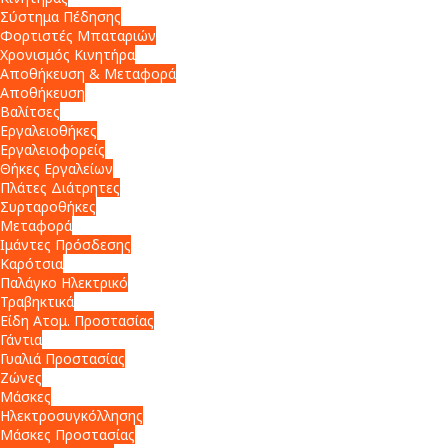
Σύστημα Πέδησης
Φορτιστές Μπαταριών
Χρονισμός Κινητήρα
Αποθήκευση & Μεταφορά
Αποθήκευση
Βαλίτσες
Εργαλειοθήκες
Εργαλειοφορείς
Θήκες Εργαλείων
Πλάτες Διάτρητες
Συρταροθήκες
Μεταφορά
Ιμάντες Πρόσδεσης
Καρότσια
Παλάγκο Ηλεκτρικό
Τραβηκτικά
Είδη Ατομ. Προστασίας
Γάντια
Γυαλιά Προστασίας
Ζώνες
Μάσκες
Ηλεκτροσυγκόλλησης
Μάσκες Προστασίας