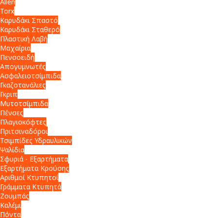
Allen
Torx
Καρυδάκι Σπαστό
Καρυδάκι Σταθερό
Πλαστική Λαβή
Μαχαίρια
Πενσοειδή
Απογυμνωτές
Ασφαλειοτσίμπιδα
Γκαζοτανάλιες
Γκριπ
Μυτοτσίμπιδα
Πένσες
Πλαγιοκόφτες
Πριτσιναδόροι
Τσιμπίδες Υδραυλικών
Ψαλίδια
Σφυριά - Εξαρτήματα
Εξαρτήματα Κρούσης
Αριθμοί Κτυπητοί
Γράμματα Κτυπητά
Ζουμπάς
Καλέμι
Πόντα