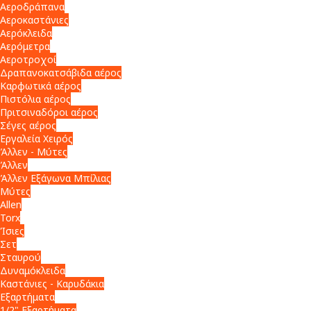
Αεροδράπανα
Αεροκαστάνιες
Αερόκλειδα
Αερόμετρα
Αεροτροχοί
Δραπανοκατσάβιδα αέρος
Καρφωτικά αέρος
Πιστόλια αέρος
Πριτσιναδόροι αέρος
Σέγες αέρος
Εργαλεία Χειρός
Άλλεν - Μύτες
Άλλεν
Άλλεν Εξάγωνα Μπίλιας
Μύτες
Allen
Torx
Ίσιες
Σετ
Σταυρού
Δυναμόκλειδα
Καστάνιες - Καρυδάκια
Εξαρτήματα
1/2" Εξαρτήματα