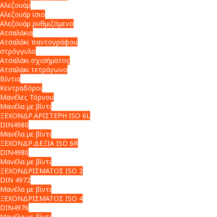
Αλεζουάρ
Αλεζουάρ ίσιο
Αλεζουάρ ρυθμιζόμενο
Ατσαλάκια
Ατσαλάκι παντογράφου
στρόγγυλο
Ατσαλάκι σχισήματος
Ατσαλάκι τετράγωνο
Βίντια
Κεντραδόροι
Μανέλες Τόρνου
Μανέλα με βίντι
ΞΕΧΟΝΔΡ.ΑΡΙΣΤΕΡΗ ISO 6L
DIN4980
Μανέλα με βίντι
ΞΕΧΟΝΔΡ.ΔΕΞΙΑ ISO 6R
DIN4980
Μανέλα με βίντι
ΞΕΧΟΝΔΡΙΣΜΑΤΟΣ ISO 2
DIN 4972
Μανέλα με βίντι
ΞΕΧΟΝΔΡΙΣΜΑΤΟΣ ISO 4
DIN4976
Μανέλα με βίντι