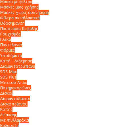
Μάσκα με φίλτρα
Μάσκες μιας χρήσης
Μάσκες χωρίς συντήρηση
Φίλτρα ανταλλακτικά
Οδοσήμανση
Προστασία Κεφαλής
Ρουχισμός
Γιλέκα
Παντελόνια
Φόρμες
Υποδήματα
Κοπή - Διάτρηση
Διαμαντοτρύπανα
SDS Max
SDS Plus
Μπετού Απλά
Ποτηροκορώνες
Δίσκοι
Διαμαντόδισκοι
Δισκοπρίονου
Κοπής
Λείανσης
Με Φυλλαράκια
Κολαούζα