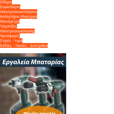
Σίδηρο
Συγκόλληση
Ηλεκτροσυγκολλήσεις
Κολλητήρια Ηλεκτρικά
Μανόμετρα
Τσιμπίδες
Ηλεκτροσυγκόλησης
Προσφορές
Σπρέϋ - Υγρά
Κόλλες - Ταινίες - Δεστράκια