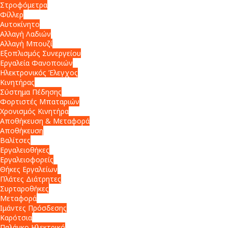
Στροφόμετρα
Φίλλερ
Αυτοκίνητο
Αλλαγή Λαδιών
Αλλαγή Μπουζί
Εξοπλισμός Συνεργείου
Εργαλεία Φανοποιών
Ηλεκτρονικός Έλεγχος
Κινητήρας
Σύστημα Πέδησης
Φορτιστές Μπαταριών
Χρονισμός Κινητήρα
Αποθήκευση & Μεταφορά
Αποθήκευση
Βαλίτσες
Εργαλειοθήκες
Εργαλειοφορείς
Θήκες Εργαλείων
Πλάτες Διάτρητες
Συρταροθήκες
Μεταφορά
Ιμάντες Πρόσδεσης
Καρότσια
Παλάγκο Ηλεκτρικό