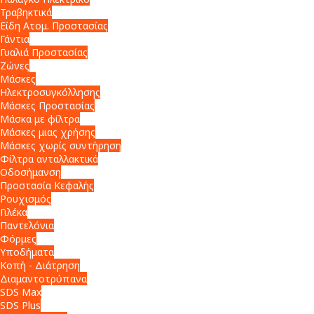
Τραβηκτικά
Είδη Ατομ. Προστασίας
Γάντια
Γυαλιά Προστασίας
Ζώνες
Μάσκες
Ηλεκτροσυγκόλλησης
Μάσκες Προστασίας
Μάσκα με φίλτρα
Μάσκες μιας χρήσης
Μάσκες χωρίς συντήρηση
Φίλτρα ανταλλακτικά
Οδοσήμανση
Προστασία Κεφαλής
Ρουχισμός
Γιλέκα
Παντελόνια
Φόρμες
Υποδήματα
Κοπή - Διάτρηση
Διαμαντοτρύπανα
SDS Max
SDS Plus