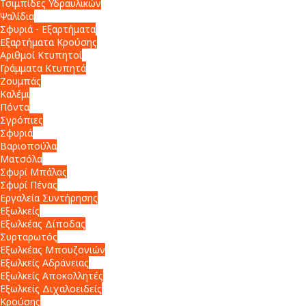
Τσιμπίδες Υδραυλικών
Ψαλίδια
Σφυριά - Εξαρτήματα
Εξαρτήματα Κρούσης
Αριθμοί Κτυπητοί
Γράμματα Κτυπητά
Ζουμπάς
Καλέμι
Πόντα
Σγρόπιες
Σφυριά
Βαριοπούλα
Ματσόλα
Σφυρί Μπάλας
Σφυρί Πένας
Εργαλεία Συντήρησης
Εξωλκείς
Εξωλκέας Δίποδας
Συρταρωτός
Εξωλκέας Μπουζονιών
Εξωλκείς Αδράνειας
Εξωλκείς Αποκολλητές
Εξωλκείς Διχαλοειδείς
Κρούσης