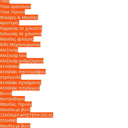
Τσοκ
Τσοκ Δράπανου
Τσοκ Τόρνου
Φιλιέρες & Μανέλες
Αριστερές
Γερμανίας σε χιλιοστά
Ιαπωνίας σε χιλιοστά
Μανέλες φιλιέρας
Είδη Μηχανουργείου
Αλεζουάρ
Αλεζουάρ ίσιο
Αλεζουάρ ρυθμιζόμενο
Ατσαλάκια
Ατσαλάκι παντογράφου
στρόγγυλο
Ατσαλάκι σχισήματος
Ατσαλάκι τετράγωνο
Βίντια
Κεντραδόροι
Μανέλες Τόρνου
Μανέλα με βίντι
ΞΕΧΟΝΔΡ.ΑΡΙΣΤΕΡΗ ISO 6L
DIN4980
Μανέλα με βίντι