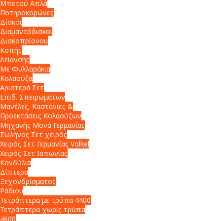
Μπετού Απλά
Ποτηροκορώνες
Δίσκοι
Διαμαντόδισκοι
Δισκοπρίονου
Κοπής
Λείανσης
Με Φυλλαράκια
Κολαούζα
Αριστερά Σετ
Επιδ. Σπειρωμάτων
Μανέλες, Καστάνιες &
Προεκτάσεις Κολαούζων
Μηχανής Μονά Γερμανίας
Σωλήνος Σετ χειρός
Χειρός Σετ Γερμανίας Volkel
Χειρός Σετ Ιαπωνίας
Κονδύλια
Δίπτερα
Ξεχονδρίσματος
Ράδιου
Τετράπτερα με τρύπα 4400
Τετράπτερα χωρίς τρύπα
4600