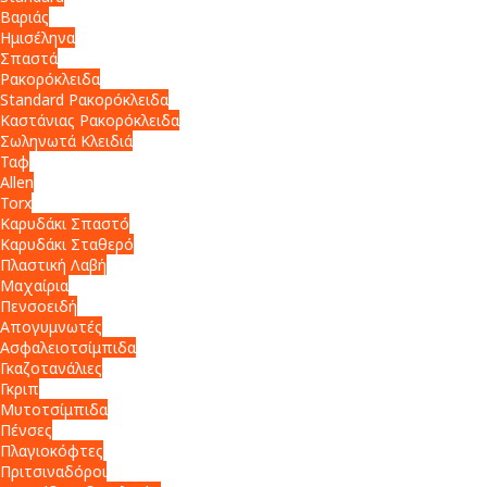
Βαριάς
Ημισέληνα
Σπαστά
Ρακορόκλειδα
Standard Ρακορόκλειδα
Καστάνιας Ρακορόκλειδα
Σωληνωτά Κλειδιά
Ταφ
Allen
Torx
Καρυδάκι Σπαστό
Καρυδάκι Σταθερό
Πλαστική Λαβή
Μαχαίρια
Πενσοειδή
Απογυμνωτές
Ασφαλειοτσίμπιδα
Γκαζοτανάλιες
Γκριπ
Μυτοτσίμπιδα
Πένσες
Πλαγιοκόφτες
Πριτσιναδόροι