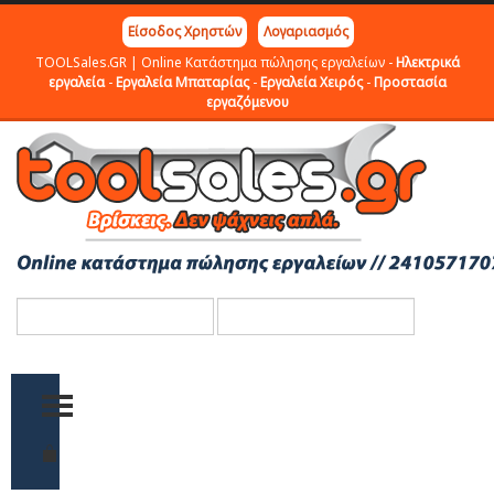
Είσοδος Χρηστών
Λογαριασμός
TOOLSales.GR | Online Κατάστημα πώλησης εργαλείων -
Ηλεκτρικά
εργαλεία
-
Εργαλεία Μπαταρίας
-
Εργαλεία Χειρός
-
Προστασία
εργαζόμενου
TOGGLE MENU