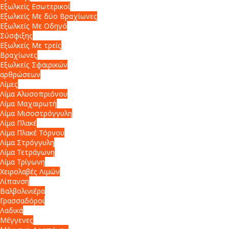
Εξωλκείς Εσωτερικοί
Εξωλκείς Με δύο Βραχίωνες
Εξωλκείς Με Οδηγό
Σύσφιξης
Εξωλκείς Με τρείς
Βραχίωνες
Εξωλκείς Σφαιρικών
αρθρώσεων
Λίμες
Λίμα Αλυσοπριόνου
Λίμα Μαχαιρωτή
Λίμα Μισοστρόγγυλη
Λίμα Πλακέ
Λίμα Πλακέ Τόρνου
Λίμα Στρόγγυλη
Λίμα Τετράγωνη
Λίμα Τρίγωνη
Χειρολαβές Λιμών
Λίπανση
Βαλβολινιέρα
Γρασσαδόροι
Λαδικά
Μέγγενες