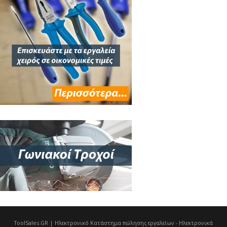
ToolSales.GR | Ηλεκτρονικό Κατάστημα πώλησης εργαλείων - Ηλεκτρονικά