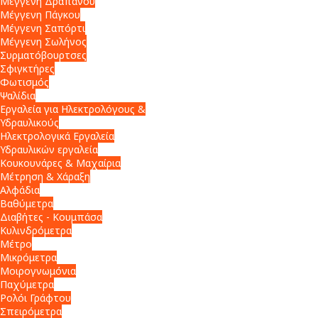
Μέγγενη Δραπάνου
Μέγγενη Πάγκου
Μέγγενη Σαπόρτι
Μέγγενη Σωλήνος
Συρματόβουρτσες
Σφιγκτήρες
Φωτισμός
Ψαλίδια
Εργαλεία για Ηλεκτρολόγους &
Υδραυλικούς
Ηλεκτρολογικά Εργαλεία
Υδραυλικών εργαλεία
Κουκουνάρες & Μαχαίρια
Μέτρηση & Χάραξη
Αλφάδια
Βαθύμετρα
Διαβήτες - Κουμπάσα
Κυλινδρόμετρα
Μέτρο
Μικρόμετρα
Μοιρογνωμόνια
Παχύμετρα
Ρολόι Γράφτου
Σπειρόμετρα