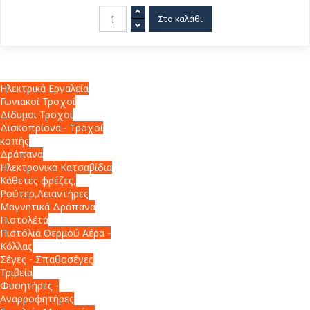
Ηλεκτρικά Εργαλεία
Γωνιακοί Τροχοί
Δίδυμοι Τροχοί
Δισκοπρίονα - Τροχοί
κοπής
Δράπανα
Ηλεκτρονικά Κατσαβίδια
Κάθετες φρέζες,
Ρούτερ,Λειαντήρες
Μαγνητικά Δράπανα
Πιστολέτα
Πιστόλια Θερμού Αέρα -
Κόλλας
Σέγες - Σπαθοσέγες
Τριβεία
Φυσητήρες -
Αναρροφητήρες