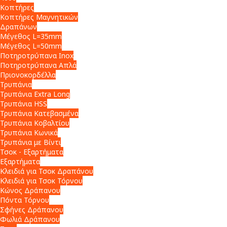
Κοπτήρες
Κοπτήρες Μαγνητικών
Δραπάνων
Μέγεθος L=35mm
Μέγεθος L=50mm
Ποτηροτρύπανα Inox
Ποτηροτρύπανα Απλά
Πριονοκορδέλλα
Τρυπάνια
Τρυπάνια Extra Long
Τρυπάνια HSS
Τρυπάνια Κατεβασμένα
Τρυπάνια Κοβαλτίου
Τρυπάνια Κωνικά
Τρυπάνια με Βίντι
Τσοκ - Εξαρτήματα
Εξαρτήματα
Κλειδιά για Τσοκ Δραπάνου
Κλειδιά για Τσοκ Τόρνου
Κώνος Δράπανου
Πόντα Τόρνου
Σφήνες Δράπανου
Φωλιά Δράπανου