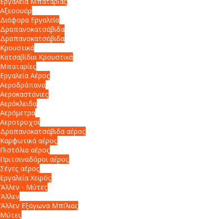
Εργαλεία Μπαταρίας
Αξεσουάρ
Διάφορα Εργαλεία
Δραπανοκατσάβιδα
Δραπανοκατσάβιδα
Κρουστικά
Κατσαβίδια Κρουστικά
Μπαταρίες
Εργαλεία Αέρος
Αεροδράπανα
Αεροκαστάνιες
Αερόκλειδα
Αερόμετρα
Αεροτροχοί
Δραπανοκατσάβιδα αέρος
Καρφωτικά αέρος
Πιστόλια αέρος
Πριτσιναδόροι αέρος
Σέγες αέρος
Εργαλεία Χειρός
Άλλεν - Μύτες
Άλλεν
Άλλεν Εξάγωνα Μπίλιας
Μύτες