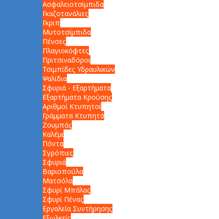
Ασφαλειοτσίμπιδα
Γκαζοτανάλιες
Γκριπ
Μυτοτσίμπιδα
Πένσες
Πλαγιοκόφτες
Πριτσιναδόροι
Τσιμπίδες Υδραυλικών
Ψαλίδια
Σφυριά - Εξαρτήματα
Εξαρτήματα Κρούσης
Αριθμοί Κτυπητοί
Γράμματα Κτυπητά
Ζουμπάς
Καλέμι
Πόντα
Σγρόπιες
Σφυριά
Βαριοπούλα
Ματσόλα
Σφυρί Μπάλας
Σφυρί Πένας
Εργαλεία Συντήρησης
Εξωλκείς