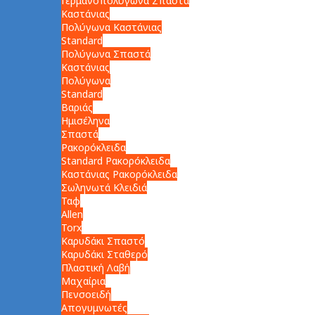
Γερμανοπολύγωνα Σπαστά
Καστάνιας
Πολύγωνα Καστάνιας
Standard
Πολύγωνα Σπαστά
Καστάνιας
Πολύγωνα
Standard
Βαριάς
Ημισέληνα
Σπαστά
Ρακορόκλειδα
Standard Ρακορόκλειδα
Καστάνιας Ρακορόκλειδα
Σωληνωτά Κλειδιά
Ταφ
Allen
Torx
Καρυδάκι Σπαστό
Καρυδάκι Σταθερό
Πλαστική Λαβή
Μαχαίρια
Πενσοειδή
Απογυμνωτές