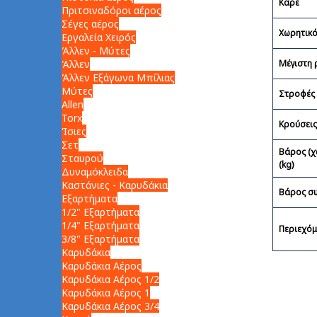
Καρέ
Πριτσιναδόροι αέρος
Σέγες αέρος
Χωρητικό
Εργαλεία Χειρός
Άλλεν - Μύτες
Άλλεν
Μέγιστη 
Άλλεν Εξάγωνα Μπίλιας
Μύτες
Στροφές 
Allen
Torx
Κρούσει
Ίσιες
Σετ
Βάρος (χ
Σταυρού
(kg)
Δυναμόκλειδα
Καστάνιες - Καρυδάκια
Βάρος συ
Εξαρτήματα
1/2" Εξαρτήματα
1/4" Εξαρτήματα
Περιεχόμ
3/8" Εξαρτήματα
Καρυδάκια
Καρυδάκια Αέρος
Καρυδάκια Αέρος 1/2
Καρυδάκια Αέρος 1
Καρυδάκια Αέρος 3/4