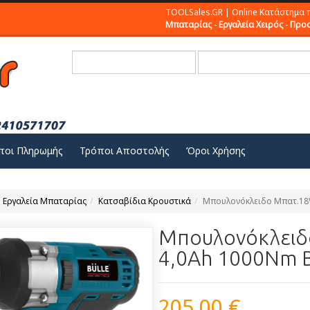
TOOLSales.GR | Online Κατάστημα 
Μπαταρίας
-
Εργαλεία Χειρός
-
Προσ
ποι Πληρωμής
Τρόποι Αποστολής
Όροι Χρήσης
Εργαλεία Μπαταρίας
Κατσαβίδια Κρουστικά
Μπουλονόκλειδο Μπατ.18V
Μπουλονόκλειδο
4,0Ah 1000Nm 
205,00 €