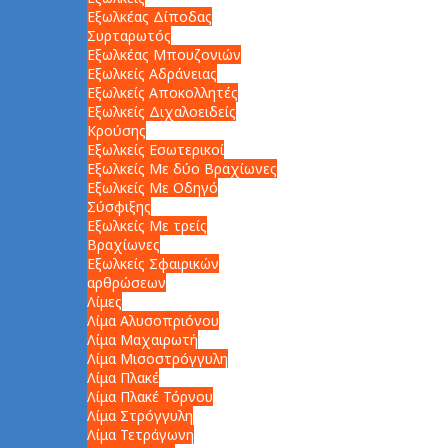
Εξωλκέας Δίποδας
Συρταρωτός
Εξωλκέας Μπουζονιών
Εξωλκείς Αδράνειας
Εξωλκείς Αποκολλητές
Εξωλκείς Διχαλοειδείς
Κρούσης
Εξωλκείς Εσωτερικοί
Εξωλκείς Με δύο Βραχίωνες
Εξωλκείς Με Οδηγό
Σύσφιξης
Εξωλκείς Με τρείς
Βραχίωνες
Εξωλκείς Σφαιρικών
αρθρώσεων
Λίμες
Λίμα Αλυσοπριόνου
Λίμα Μαχαιρωτή
Λίμα Μισοστρόγγυλη
Λίμα Πλακέ
Λίμα Πλακέ Τόρνου
Λίμα Στρόγγυλη
Λίμα Τετράγωνη