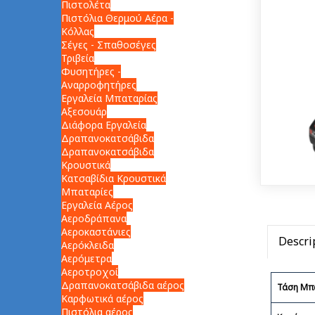
Πιστολέτα
Πιστόλια Θερμού Αέρα -
Κόλλας
Σέγες - Σπαθοσέγες
Τριβεία
Φυσητήρες -
Αναρροφητήρες
Εργαλεία Μπαταρίας
Αξεσουάρ
Διάφορα Εργαλεία
Δραπανοκατσάβιδα
Δραπανοκατσάβιδα
Κρουστικά
Κατσαβίδια Κρουστικά
Μπαταρίες
Εργαλεία Αέρος
Αεροδράπανα
Αεροκαστάνιες
Descri
Αερόκλειδα
Αερόμετρα
Αεροτροχοί
Δραπανοκατσάβιδα αέρος
Τάση Μπ
Καρφωτικά αέρος
Πιστόλια αέρος