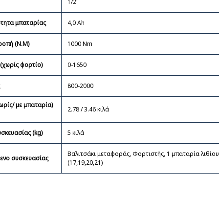
1/2"
τητα μπαταρίας
4,0 Ah
ροπή (N.M)
1000 Nm
(χωρίς φορτίο)
0-1650
ς
800-2000
ωρίς/ με μπαταρία)
2.78 / 3.46 κιλά
σκευασίας (kg)
5 κιλά
Βαλιτσάκι μεταφοράς, Φορτιστής, 1 μπαταρία λιθίου 
ενο συσκευασίας
(17,19,20,21)