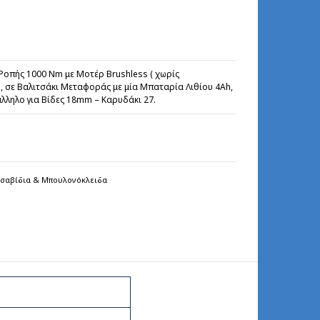
οπής 1000 Nm με Μοτέρ Brushless ( χωρίς
ς , σε Βαλιτσάκι Μεταφοράς με μία Μπαταρία Λιθίου 4Ah,
λληλο για Βίδες 18mm – Καρυδάκι 27.
τσαβίδια & Μπουλονόκλειδα