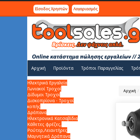
Είσοδος Χρηστών
Λογαριασμός
Αρχική
Προϊόντα
Τρόποι Παραγγελίας
Τρό
Ηλεκτρικά Εργαλεία
Γωνιακοί Τροχοί
Αρχική
Δίδυμοι Τροχοί
Δισκοπρίονα - Τροχοί
κοπής
Δράπανα
Ηλεκτρονικά Κατσαβίδια
Κάθετες φρέζες,
Ρούτερ,Λειαντήρες
Μαγνητικά Δράπανα