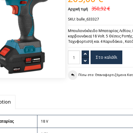
350,92 €
Αρχική τιμή
SKU: bulle_633327
Μπουλονόκλειδο Μπαταρίας Λιθίου, Ρ
καρβουνάκια) 18 Volt. 5 Θέσεις Ροπή
Ταχυφορτιστή και 4 Καρυδάκια , Κατά
Πίσω στο: Επαναφορτιζόμενα Κα
ption
αταρίας
18 V