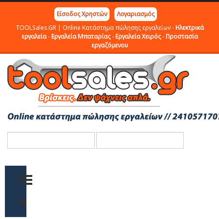
Είσοδος Χρηστών
Λογαριασμός
TOOLSales.GR | Online Κατάστημα πώλησης εργαλείων -
Ηλεκτρικά
εργαλεία
-
Εργαλεία Μπαταρίας
-
Εργαλεία Χειρός
-
Προστασία
εργαζόμενου
TOGGLE MENU