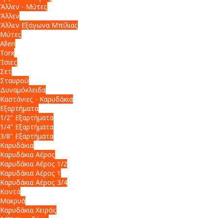
Άλλεν - Μύτες
Άλλεν
Άλλεν Εξάγωνα Μπίλιας
Μύτες
Allen
Torx
Ίσιες
Σετ
Σταυρού
Δυναμόκλειδα
Καστάνιες - Καρυδάκια
Εξαρτήματα
1/2" Εξαρτήματα
1/4" Εξαρτήματα
3/8" Εξαρτήματα
Καρυδάκια
Καρυδάκια Αέρος
Καρυδάκια Αέρος 1/2
Καρυδάκια Αέρος 1
Καρυδάκια Αέρος 3/4
Κοντά
Μακρυά
Καρυδάκια Χειρός