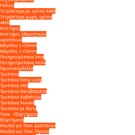
Ράδιου
Τετράπτερα με τρύπα 4400
Τετράπτερα χωρίς τρύπα
4600
Κοπτήρες
Κοπτήρες Μαγνητικών
Δραπάνων
Μέγεθος L=35mm
Μέγεθος L=50mm
Ποτηροτρύπανα Inox
Ποτηροτρύπανα Απλά
Πριονοκορδέλλα
Τρυπάνια
Τρυπάνια Extra Long
Τρυπάνια HSS
Τρυπάνια Κατεβασμένα
Τρυπάνια Κοβαλτίου
Τρυπάνια Κωνικά
Τρυπάνια με Βίντι
Τσοκ - Εξαρτήματα
Εξαρτήματα
Κλειδιά για Τσοκ Δραπάνου
Κλειδιά για Τσοκ Τόρνου