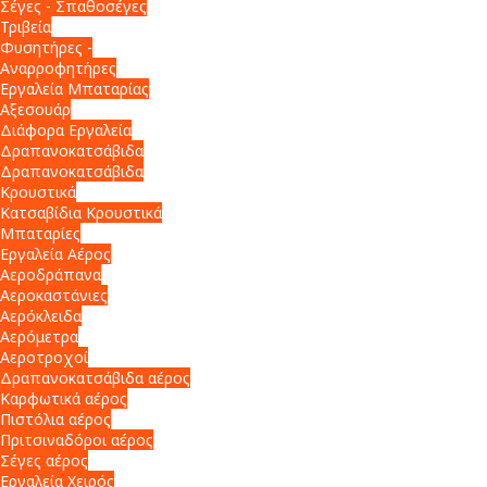
Σέγες - Σπαθοσέγες
Τριβεία
Φυσητήρες -
Αναρροφητήρες
Εργαλεία Μπαταρίας
Αξεσουάρ
Διάφορα Εργαλεία
Δραπανοκατσάβιδα
Δραπανοκατσάβιδα
Κρουστικά
Κατσαβίδια Κρουστικά
Μπαταρίες
Εργαλεία Αέρος
Αεροδράπανα
Αεροκαστάνιες
Αερόκλειδα
Αερόμετρα
Αεροτροχοί
Δραπανοκατσάβιδα αέρος
Καρφωτικά αέρος
Πιστόλια αέρος
Πριτσιναδόροι αέρος
Σέγες αέρος
Εργαλεία Χειρός