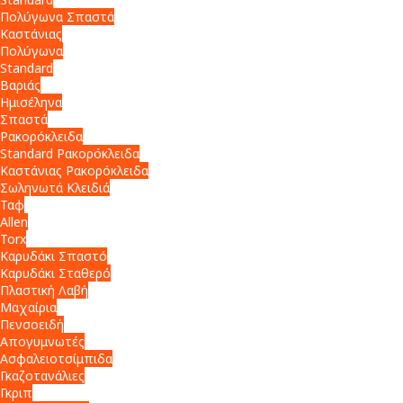
Πολύγωνα Σπαστά
Καστάνιας
Πολύγωνα
Standard
Βαριάς
Ημισέληνα
Σπαστά
Ρακορόκλειδα
Standard Ρακορόκλειδα
Καστάνιας Ρακορόκλειδα
Σωληνωτά Κλειδιά
Ταφ
Allen
Torx
Καρυδάκι Σπαστό
Καρυδάκι Σταθερό
Πλαστική Λαβή
Μαχαίρια
Πενσοειδή
Απογυμνωτές
Ασφαλειοτσίμπιδα
Γκαζοτανάλιες
Γκριπ