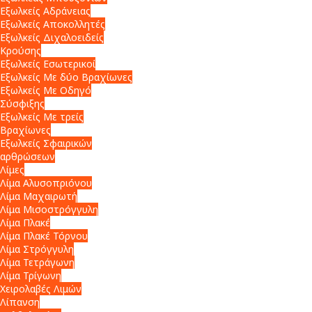
Εξωλκείς Αδράνειας
Εξωλκείς Αποκολλητές
Εξωλκείς Διχαλοειδείς
Κρούσης
Εξωλκείς Εσωτερικοί
Εξωλκείς Με δύο Βραχίωνες
Εξωλκείς Με Οδηγό
Σύσφιξης
Εξωλκείς Με τρείς
Βραχίωνες
Εξωλκείς Σφαιρικών
αρθρώσεων
Λίμες
Λίμα Αλυσοπριόνου
Λίμα Μαχαιρωτή
Λίμα Μισοστρόγγυλη
Λίμα Πλακέ
Λίμα Πλακέ Τόρνου
Λίμα Στρόγγυλη
Λίμα Τετράγωνη
Λίμα Τρίγωνη
Χειρολαβές Λιμών
Λίπανση