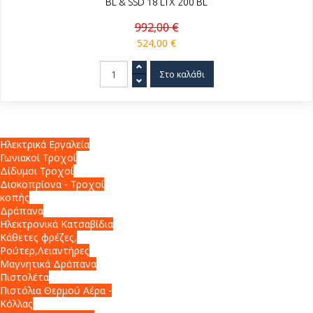
BL & SSD 18 LTX 200 BL
992,00 €
524,00 €
Ηλεκτρικά Εργαλεία
Γωνιακοί Τροχοί
Δίδυμοι Τροχοί
Δισκοπρίονα - Τροχοί
κοπής
Δράπανα
Ηλεκτρονικά Κατσαβίδια
Κάθετες φρέζες,
Ρούτερ,Λειαντήρες
Μαγνητικά Δράπανα
Πιστολέτα
Πιστόλια Θερμού Αέρα -
Κόλλας