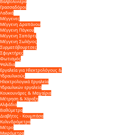
Βαλβολινιέρα
Γρασσαδόροι
Λαδικά
Μέγγενες
Μέγγενη Δραπάνου
Μέγγενη Πάγκου
Μέγγενη Σαπόρτι
Μέγγενη Σωλήνος
Συρματόβουρτσες
Σφιγκτήρες
Φωτισμός
Ψαλίδια
Εργαλεία για Ηλεκτρολόγους &
Υδραυλικούς
Ηλεκτρολογικά Εργαλεία
Υδραυλικών εργαλεία
Κουκουνάρες & Μαχαίρια
Μέτρηση & Χάραξη
Αλφάδια
Βαθύμετρα
Διαβήτες - Κουμπάσα
Κυλινδρόμετρα
Μέτρο
Μικρόμετρα