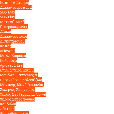
Κοπή - Διάτρηση
Διαμαντοτρύπανα
SDS Max
SDS Plus
Μπετού Απλά
Ποτηροκορώνες
Δίσκοι
Διαμαντόδισκοι
Δισκοπρίονου
Κοπής
Λείανσης
Με Φυλλαράκια
Κολαούζα
Αριστερά Σετ
Επιδ. Σπειρωμάτων
Μανέλες, Καστάνιες &
Προεκτάσεις Κολαούζων
Μηχανής Μονά Γερμανίας
Σωλήνος Σετ χειρός
Χειρός Σετ Γερμανίας Volkel
Χειρός Σετ Ιαπωνίας
Κονδύλια
Δίπτερα
Ξεχονδρίσματος