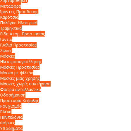
Συρταροθήκες
Μεταφορά
Ιμάντες Πρόσδεσης
Καρότσια
Παλάγκο Ηλεκτρικό
Τραβηκτικά
Είδη Ατομ. Προστασίας
Γάντια
Γυαλιά Προστασίας
Ζώνες
Μάσκες
Ηλεκτροσυγκόλλησης
Μάσκες Προστασίας
Μάσκα με φίλτρα
Μάσκες μιας χρήσης
Μάσκες χωρίς συντήρηση
Φίλτρα ανταλλακτικά
Οδοσήμανση
Προστασία Κεφαλής
Ρουχισμός
Γιλέκα
Παντελόνια
Φόρμες
Υποδήματα