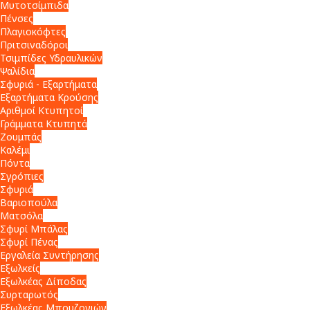
Μυτοτσίμπιδα
Πένσες
Πλαγιοκόφτες
Πριτσιναδόροι
Τσιμπίδες Υδραυλικών
Ψαλίδια
Σφυριά - Εξαρτήματα
Εξαρτήματα Κρούσης
Αριθμοί Κτυπητοί
Γράμματα Κτυπητά
Ζουμπάς
Καλέμι
Πόντα
Σγρόπιες
Σφυριά
Βαριοπούλα
Ματσόλα
Σφυρί Μπάλας
Σφυρί Πένας
Εργαλεία Συντήρησης
Εξωλκείς
Εξωλκέας Δίποδας
Συρταρωτός
Εξωλκέας Μπουζονιών