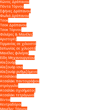
Κώνος Δράπανου
Πόντα Τόρνου
Σφήνες Δράπανου
Φωλιά Δράπανου
Τσοκ
Τσοκ Δράπανου
Τσοκ Τόρνου
Φιλιέρες & Μανέλες
Αριστερές
Γερμανίας σε χιλιοστά
Ιαπωνίας σε χιλιοστά
Μανέλες φιλιέρας
Είδη Μηχανουργείου
Αλεζουάρ
Αλεζουάρ ίσιο
Αλεζουάρ ρυθμιζόμενο
Ατσαλάκια
Ατσαλάκι παντογράφου
στρόγγυλο
Ατσαλάκι σχισήματος
Ατσαλάκι τετράγωνο
Βίντια
Κεντραδόροι
Μανέλες Τόρνου