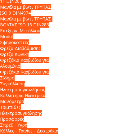
11 DIN263
Μανέλα με βίντι ΤΡΥΠΑΣ
ISO 9 DIN4974
Μανέλα με βίντι ΤΡΥΠΑΣ-
ΒΟΛΤΑΣ ISO 13 DIN283
Επεξεργ. Μετάλλου
Modul
Σφηνοκόπτες
Φρέζα Διαβάθμισης
Φρέζα Κωνική
Φρεζάκια Καρβιδίου για
Αλουμίνιο
Φρεζάκια Καρβιδίου για
Σίδηρο
Συγκόλληση
Ηλεκτροσυγκολλήσεις
Κολλητήρια Ηλεκτρικά
Μανόμετρα
Τσιμπίδες
Ηλεκτροσυγκόλησης
Προσφορές
Σπρέϋ - Υγρά
Κόλλες - Ταινίες - Δεστράκια