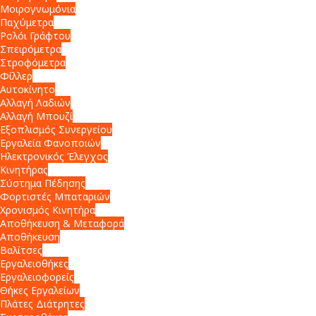
Μοιρογνωμόνια
Παχύμετρα
Ρολόι Γράφτου
Σπειρόμετρα
Στροφόμετρα
Φίλλερ
Αυτοκίνητο
Αλλαγή Λαδιών
Αλλαγή Μπουζί
Εξοπλισμός Συνεργείου
Εργαλεία Φανοποιών
Ηλεκτρονικός Έλεγχος
Κινητήρας
Σύστημα Πέδησης
Φορτιστές Μπαταριών
Χρονισμός Κινητήρα
Αποθήκευση & Μεταφορά
Αποθήκευση
Βαλίτσες
Εργαλειοθήκες
Εργαλειοφορείς
Θήκες Εργαλείων
Πλάτες Διάτρητες