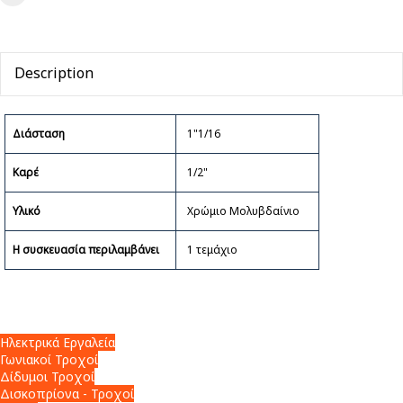
Description
Διάσταση
1"1/16
Καρέ
1/2"
Υλικό
Χρώμιο Μολυβδαίνιο
Η συσκευασία περιλαμβάνει
1 τεμάχιο
Ηλεκτρικά Εργαλεία
Γωνιακοί Τροχοί
Δίδυμοι Τροχοί
Δισκοπρίονα - Τροχοί