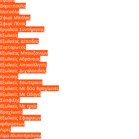
Βαριοπούλα
Ματσόλα
Σφυρί Μπάλας
Σφυρί Πένας
Εργαλεία Συντήρησης
Εξωλκείς
Εξωλκέας Δίποδας
Συρταρωτός
Εξωλκέας Μπουζονιών
Εξωλκείς Αδράνειας
Εξωλκείς Αποκολλητές
Εξωλκείς Διχαλοειδείς
Κρούσης
Εξωλκείς Εσωτερικοί
Εξωλκείς Με δύο Βραχίωνες
Εξωλκείς Με Οδηγό
Σύσφιξης
Εξωλκείς Με τρείς
Βραχίωνες
Εξωλκείς Σφαιρικών
αρθρώσεων
Λίμες
Λίμα Αλυσοπριόνου