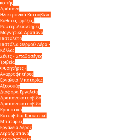
κοπής
Δράπανα
Ηλεκτρονικά Κατσαβίδια
Κάθετες φρέζες,
Ρούτερ,Λειαντήρες
Μαγνητικά Δράπανα
Πιστολέτα
Πιστόλια Θερμού Αέρα -
Κόλλας
Σέγες - Σπαθοσέγες
Τριβεία
Φυσητήρες -
Αναρροφητήρες
Εργαλεία Μπαταρίας
Αξεσουάρ
Διάφορα Εργαλεία
Δραπανοκατσάβιδα
Δραπανοκατσάβιδα
Κρουστικά
Κατσαβίδια Κρουστικά
Μπαταρίες
Εργαλεία Αέρος
Αεροδράπανα
Αεροκαστάνιες