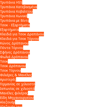
Τρυπάνια HSS
Τρυπάνια Κατεβασμένα
Τρυπάνια Κοβαλτίου
Τρυπάνια Κωνικά
Τρυπάνια με Βίντι
Τσοκ - Εξαρτήματα
Εξαρτήματα
Κλειδιά για Τσοκ Δραπάνου
Κλειδιά για Τσοκ Τόρνου
Κώνος Δράπανου
Πόντα Τόρνου
Σφήνες Δράπανου
Φωλιά Δράπανου
Τσοκ
Τσοκ Δράπανου
Τσοκ Τόρνου
Φιλιέρες & Μανέλες
Αριστερές
Γερμανίας σε χιλιοστά
Ιαπωνίας σε χιλιοστά
Μανέλες φιλιέρας
Είδη Μηχανουργείου
Αλεζουάρ
Αλεζουάρ ίσιο