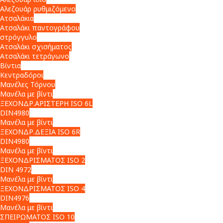
Αλεζουάρ ρυθμιζόμενο
Ατσαλάκια
Ατσαλάκι παντογράφου
στρόγγυλο
Ατσαλάκι σχισήματος
Ατσαλάκι τετράγωνο
Βίντια
Κεντραδόροι
Μανέλες Τόρνου
Μανέλα με βίντι
ΞΕΧΟΝΔΡ.ΑΡΙΣΤΕΡΗ ISO 6L
DIN4980
Μανέλα με βίντι
ΞΕΧΟΝΔΡ.ΔΕΞΙΑ ISO 6R
DIN4980
Μανέλα με βίντι
ΞΕΧΟΝΔΡΙΣΜΑΤΟΣ ISO 2
DIN 4972
Μανέλα με βίντι
ΞΕΧΟΝΔΡΙΣΜΑΤΟΣ ISO 4
DIN4976
Μανέλα με βίντι
ΣΠΕΙΡΩΜΑΤΟΣ ISO 10