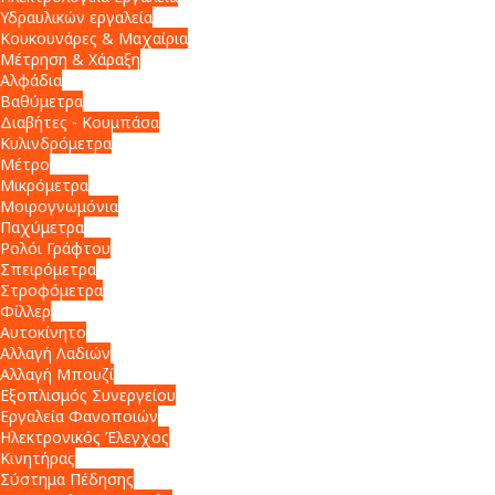
Υδραυλικών εργαλεία
Κουκουνάρες & Μαχαίρια
Μέτρηση & Χάραξη
Αλφάδια
Βαθύμετρα
Διαβήτες - Κουμπάσα
Κυλινδρόμετρα
Μέτρο
Μικρόμετρα
Μοιρογνωμόνια
Παχύμετρα
Ρολόι Γράφτου
Σπειρόμετρα
Στροφόμετρα
Φίλλερ
Αυτοκίνητο
Αλλαγή Λαδιών
Αλλαγή Μπουζί
Εξοπλισμός Συνεργείου
Εργαλεία Φανοποιών
Ηλεκτρονικός Έλεγχος
Κινητήρας
Σύστημα Πέδησης