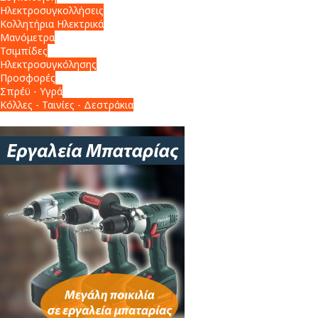
Ηλεκτροσυγκολλήσεις
Κολλητήρια Ηλεκτρικά
Μανόμετρα
Τσιμπίδες
Ηλεκτροσυγκόλησης
Προσφορές
Σπρέϋ - Υγρά
Κόλλες - Ταινίες - Δεστράκια