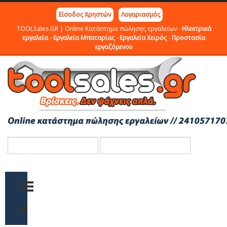
Είσοδος Χρηστών
Λογαριασμός
TOOLSales.GR | Online Κατάστημα πώλησης εργαλείων -
Ηλεκτρικά
εργαλεία
-
Εργαλεία Μπαταρίας
-
Εργαλεία Χειρός
-
Προστασία
εργαζόμενου
TOGGLE MENU