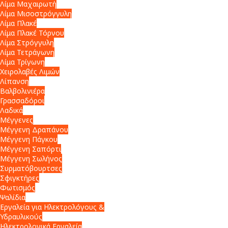
Λίμα Μαχαιρωτή
Λίμα Μισοστρόγγυλη
Λίμα Πλακέ
Λίμα Πλακέ Τόρνου
Λίμα Στρόγγυλη
Λίμα Τετράγωνη
Λίμα Τρίγωνη
Χειρολαβές Λιμών
Λίπανση
Βαλβολινιέρα
Γρασσαδόροι
Λαδικά
Μέγγενες
Μέγγενη Δραπάνου
Μέγγενη Πάγκου
Μέγγενη Σαπόρτι
Μέγγενη Σωλήνος
Συρματόβουρτσες
Σφιγκτήρες
Φωτισμός
Ψαλίδια
Εργαλεία για Ηλεκτρολόγους &
Υδραυλικούς
Ηλεκτρολογικά Εργαλεία