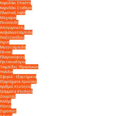
Καρυδάκι Σπαστό
Καρυδάκι Σταθερό
Πλαστική Λαβή
Μαχαίρια
Πενσοειδή
Απογυμνωτές
Ασφαλειοτσίμπιδα
Γκαζοτανάλιες
Γκριπ
Μυτοτσίμπιδα
Πένσες
Πλαγιοκόφτες
Πριτσιναδόροι
Τσιμπίδες Υδραυλικών
Ψαλίδια
Σφυριά - Εξαρτήματα
Εξαρτήματα Κρούσης
Αριθμοί Κτυπητοί
Γράμματα Κτυπητά
Ζουμπάς
Καλέμι
Πόντα
Σγρόπιες
Σφυριά