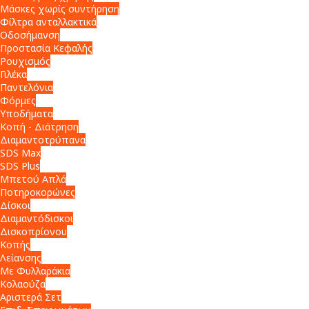
Μάσκες χωρίς συντήρηση
Φίλτρα ανταλλακτικά
Οδοσήμανση
Προστασία Κεφαλής
Ρουχισμός
Γιλέκα
Παντελόνια
Φόρμες
Υποδήματα
Κοπή - Διάτρηση
Διαμαντοτρύπανα
SDS Max
SDS Plus
Μπετού Απλά
Ποτηροκορώνες
Δίσκοι
Διαμαντόδισκοι
Δισκοπρίονου
Κοπής
Λείανσης
Με Φυλλαράκια
Κολαούζα
Αριστερά Σετ