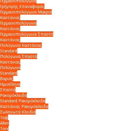
Γερμανοπολύγωνα
Γρήγορης Επαναφοράς
Γερμανοπολύγωνα Μακριά
Καστάνιας
Γερμανοπολύγωνα
Καστάνιας
Γερμανοπολύγωνα Σπαστά
Καστάνιας
Πολύγωνα Καστάνιας
Standard
Πολύγωνα Σπαστά
Καστάνιας
Πολύγωνα
Standard
Βαριάς
Ημισέληνα
Σπαστά
Ρακορόκλειδα
Standard Ρακορόκλειδα
Καστάνιας Ρακορόκλειδα
Σωληνωτά Κλειδιά
Ταφ
Allen
Torx