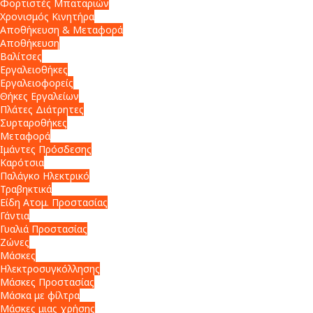
Φορτιστές Μπαταριών
Χρονισμός Κινητήρα
Αποθήκευση & Μεταφορά
Αποθήκευση
Βαλίτσες
Εργαλειοθήκες
Εργαλειοφορείς
Θήκες Εργαλείων
Πλάτες Διάτρητες
Συρταροθήκες
Μεταφορά
Ιμάντες Πρόσδεσης
Καρότσια
Παλάγκο Ηλεκτρικό
Τραβηκτικά
Είδη Ατομ. Προστασίας
Γάντια
Γυαλιά Προστασίας
Ζώνες
Μάσκες
Ηλεκτροσυγκόλλησης
Μάσκες Προστασίας
Μάσκα με φίλτρα
Μάσκες μιας χρήσης