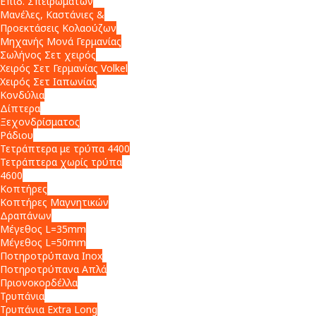
Επιδ. Σπειρωμάτων
Μανέλες, Καστάνιες &
Προεκτάσεις Κολαούζων
Μηχανής Μονά Γερμανίας
Σωλήνος Σετ χειρός
Χειρός Σετ Γερμανίας Volkel
Χειρός Σετ Ιαπωνίας
Κονδύλια
Δίπτερα
Ξεχονδρίσματος
Ράδιου
Τετράπτερα με τρύπα 4400
Τετράπτερα χωρίς τρύπα
4600
Κοπτήρες
Κοπτήρες Μαγνητικών
Δραπάνων
Μέγεθος L=35mm
Μέγεθος L=50mm
Ποτηροτρύπανα Inox
Ποτηροτρύπανα Απλά
Πριονοκορδέλλα
Τρυπάνια
Τρυπάνια Extra Long