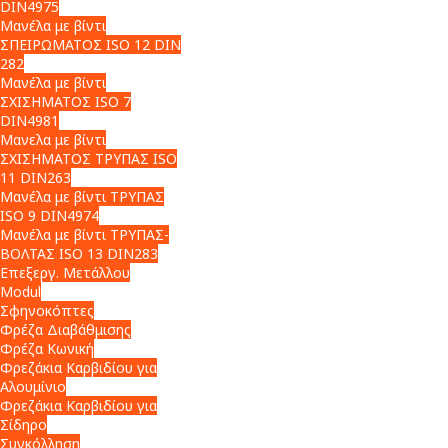
DIN4975
Μανέλα με βίντι
ΣΠΕΙΡΩΜΑΤΟΣ ISO 12 DIN
282
Μανέλα με βίντι
ΣΧΙΣΗΜΑΤΟΣ ISO 7
DIN4981
Μανελα με βίντι
ΣΧΙΣΗΜΑΤΟΣ ΤΡΥΠΑΣ ISO
11 DIN263
Μανέλα με βίντι ΤΡΥΠΑΣ
ISO 9 DIN4974
Μανέλα με βίντι ΤΡΥΠΑΣ-
ΒΟΛΤΑΣ ISO 13 DIN283
Επεξεργ. Μετάλλου
Modul
Σφηνοκόπτες
Φρέζα Διαβάθμισης
Φρέζα Κωνική
Φρεζάκια Καρβιδίου για
Αλουμίνιο
Φρεζάκια Καρβιδίου για
Σίδηρο
Συγκόλληση