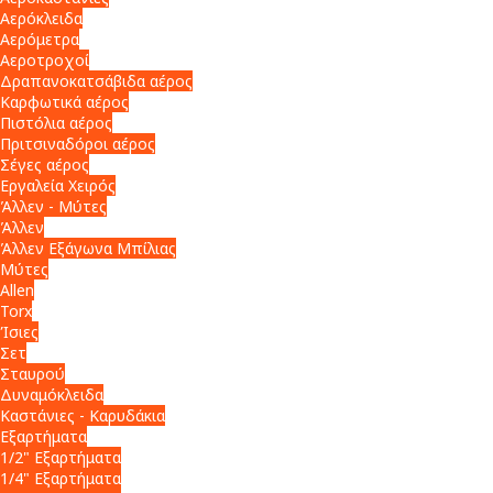
Αερόκλειδα
Αερόμετρα
Αεροτροχοί
Δραπανοκατσάβιδα αέρος
Καρφωτικά αέρος
Πιστόλια αέρος
Πριτσιναδόροι αέρος
Σέγες αέρος
Εργαλεία Χειρός
Άλλεν - Μύτες
Άλλεν
Άλλεν Εξάγωνα Μπίλιας
Μύτες
Allen
Torx
Ίσιες
Σετ
Σταυρού
Δυναμόκλειδα
Καστάνιες - Καρυδάκια
Εξαρτήματα
1/2" Εξαρτήματα
1/4" Εξαρτήματα