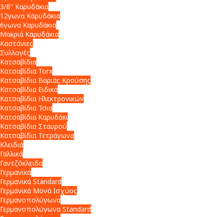
3/8" Καρυδάκια
12γωνα Καρυδάκια
6γωνα Καρυδάκια
Μακριά Καρυδάκια
Καστάνιες
Συλλογές
Κατσαβίδια
Κατσαβίδια Torx
Κατσαβίδια Βαριάς Κρούσης
Κατσαβίδια Ειδικά
Κατσαβίδια Ηλεκτρονικών
Κατσαβίδια Ίσια
Κατσαβίδια Καρυδάκι
Κατσαβίδια Σταυρού
Κατσαβίδια Τετράγωνα
Κλειδιά
Γαλλικά
Γαντζόκλειδα
Γερμανικά
Γερμανικά Standard
Γερμανικά Μονά Ισχύος
Γερμανοπολύγωνα
Γερμανοπολύγωνα Standard