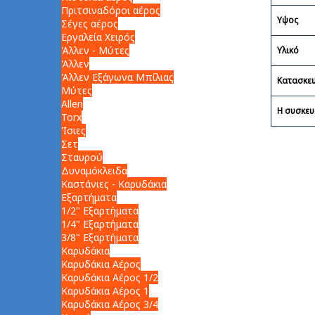
Πριτσιναδόροι αέρος
Υψος
Σέγες αέρος
Εργαλεία Χειρός
Άλλεν - Μύτες
Υλικό
Άλλεν
Άλλεν Εξάγωνα Μπίλιας
Κατασκε
Μύτες
Allen
Η συσκευ
Torx
Ίσιες
Σετ
Σταυρού
Δυναμόκλειδα
Καστάνιες - Καρυδάκια
Εξαρτήματα
1/2" Εξαρτήματα
1/4" Εξαρτήματα
3/8" Εξαρτήματα
Καρυδάκια
Καρυδάκια Αέρος
Καρυδάκια Αέρος 1/2
Καρυδάκια Αέρος 1
Καρυδάκια Αέρος 3/4