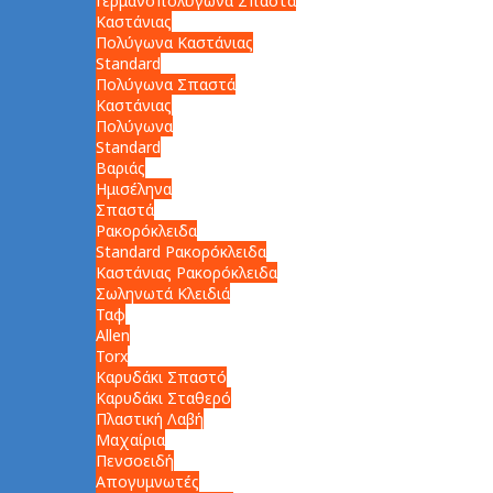
Γερμανοπολύγωνα Σπαστά
Καστάνιας
Πολύγωνα Καστάνιας
Standard
Πολύγωνα Σπαστά
Καστάνιας
Πολύγωνα
Standard
Βαριάς
Ημισέληνα
Σπαστά
Ρακορόκλειδα
Standard Ρακορόκλειδα
Καστάνιας Ρακορόκλειδα
Σωληνωτά Κλειδιά
Ταφ
Allen
Torx
Καρυδάκι Σπαστό
Καρυδάκι Σταθερό
Πλαστική Λαβή
Μαχαίρια
Πενσοειδή
Απογυμνωτές