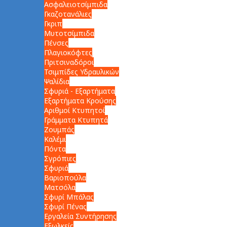
Ασφαλειοτσίμπιδα
Γκαζοτανάλιες
Γκριπ
Μυτοτσίμπιδα
Πένσες
Πλαγιοκόφτες
Πριτσιναδόροι
Τσιμπίδες Υδραυλικών
Ψαλίδια
Σφυριά - Εξαρτήματα
Εξαρτήματα Κρούσης
Αριθμοί Κτυπητοί
Γράμματα Κτυπητά
Ζουμπάς
Καλέμι
Πόντα
Σγρόπιες
Σφυριά
Βαριοπούλα
Ματσόλα
Σφυρί Μπάλας
Σφυρί Πένας
Εργαλεία Συντήρησης
Εξωλκείς