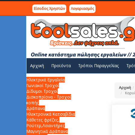
Είσοδος Χρηστών
Λογαριασμός
Αρχική
Προϊόντα
Τρόποι Παραγγελίας
Τρό
Ηλεκτρικά Εργαλεία
Γωνιακοί Τροχοί
Αρχική
Δίδυμοι Τροχοί
Καρυδ
Δισκοπρίονα - Τροχοί
κοπής
Δράπανα
Ηλεκτρονικά Κατσαβίδια
Κάθετες φρέζες,
Ρούτερ,Λειαντήρες
Μαγνητικά Δράπανα