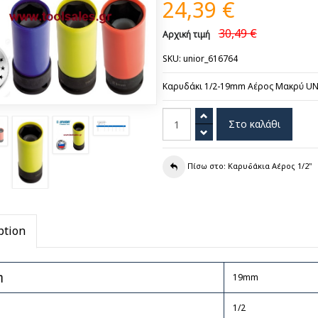
24,39 €
30,49 €
Αρχική τιμή
SKU: unior_616764
Καρυδάκι 1/2-19mm Αέρος Μακρύ UN
Πίσω στο: Καρυδάκια Αέρος 1/2"
ption
η
19mm
1/2