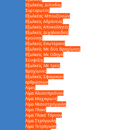
Εξωλκέας Δίποδας
Συρταρωτός
Εξωλκέας Μπουζονιών
Εξωλκείς Αδράνειας
Εξωλκείς Αποκολλητές
Εξωλκείς Διχαλοειδείς
Κρούσης
Εξωλκείς Εσωτερικοί
Εξωλκείς Με δύο Βραχίωνες
Εξωλκείς Με Οδηγό
Σύσφιξης
Εξωλκείς Με τρείς
Βραχίωνες
Εξωλκείς Σφαιρικών
αρθρώσεων
Λίμες
Λίμα Αλυσοπριόνου
Λίμα Μαχαιρωτή
Λίμα Μισοστρόγγυλη
Λίμα Πλακέ
Λίμα Πλακέ Τόρνου
Λίμα Στρόγγυλη
Λίμα Τετράγωνη