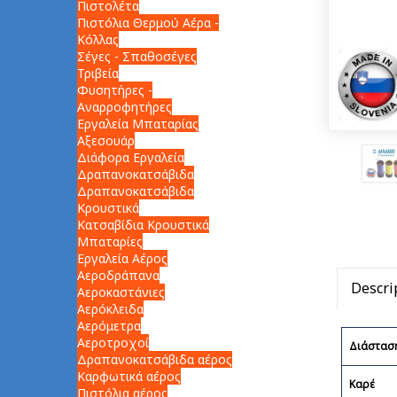
Πιστολέτα
Πιστόλια Θερμού Αέρα -
Κόλλας
Σέγες - Σπαθοσέγες
Τριβεία
Φυσητήρες -
Αναρροφητήρες
Εργαλεία Μπαταρίας
Αξεσουάρ
Διάφορα Εργαλεία
Δραπανοκατσάβιδα
Δραπανοκατσάβιδα
Κρουστικά
Κατσαβίδια Κρουστικά
Μπαταρίες
Εργαλεία Αέρος
Αεροδράπανα
Descri
Αεροκαστάνιες
Αερόκλειδα
Αερόμετρα
Αεροτροχοί
Διάστασ
Δραπανοκατσάβιδα αέρος
Καρφωτικά αέρος
Καρέ
Πιστόλια αέρος