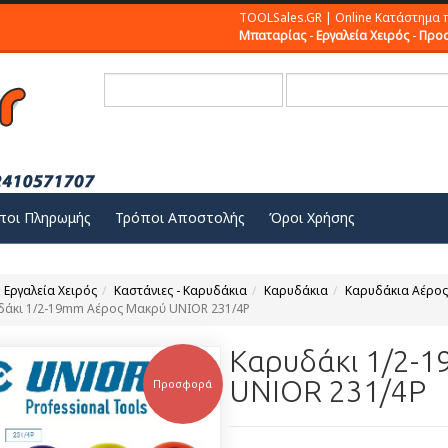
TOOLSales.GR | Online Κατάστημα 
Μπαταρίας
-
Εργαλεία Χειρός
-
Προσ
ποι Πληρωμής
Τρόποι Αποστολής
Όροι Χρήσης
Εργαλεία Χειρός
Καστάνιες - Καρυδάκια
Καρυδάκια
Καρυδάκια Αέρος
άκι 1/2-19mm Αέρος Μακρύ UNIOR 231/4Ρ
Καρυδάκι 1/2-
UNIOR 231/4Ρ
Προσφορά