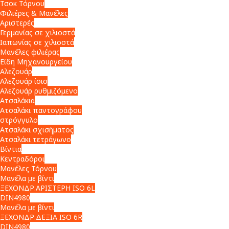
Τσοκ Τόρνου
Φιλιέρες & Μανέλες
Αριστερές
Γερμανίας σε χιλιοστά
Ιαπωνίας σε χιλιοστά
Μανέλες φιλιέρας
Είδη Μηχανουργείου
Αλεζουάρ
Αλεζουάρ ίσιο
Αλεζουάρ ρυθμιζόμενο
Ατσαλάκια
Ατσαλάκι παντογράφου
στρόγγυλο
Ατσαλάκι σχισήματος
Ατσαλάκι τετράγωνο
Βίντια
Κεντραδόροι
Μανέλες Τόρνου
Μανέλα με βίντι
ΞΕΧΟΝΔΡ.ΑΡΙΣΤΕΡΗ ISO 6L
DIN4980
Μανέλα με βίντι
ΞΕΧΟΝΔΡ.ΔΕΞΙΑ ISO 6R
DIN4980