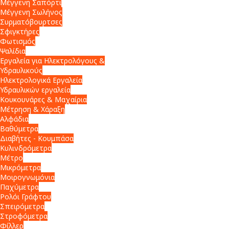
Μέγγενη Σαπόρτι
Μέγγενη Σωλήνος
Συρματόβουρτσες
Σφιγκτήρες
Φωτισμός
Ψαλίδια
Εργαλεία για Ηλεκτρολόγους &
Υδραυλικούς
Ηλεκτρολογικά Εργαλεία
Υδραυλικών εργαλεία
Κουκουνάρες & Μαχαίρια
Μέτρηση & Χάραξη
Αλφάδια
Βαθύμετρα
Διαβήτες - Κουμπάσα
Κυλινδρόμετρα
Μέτρο
Μικρόμετρα
Μοιρογνωμόνια
Παχύμετρα
Ρολόι Γράφτου
Σπειρόμετρα
Στροφόμετρα
Φίλλερ