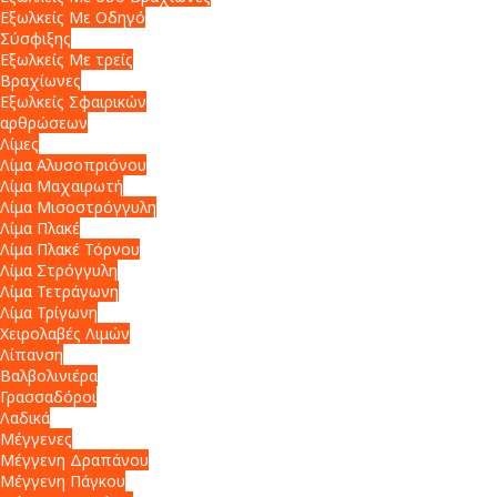
Εξωλκείς Με Οδηγό
Σύσφιξης
Εξωλκείς Με τρείς
Βραχίωνες
Εξωλκείς Σφαιρικών
αρθρώσεων
Λίμες
Λίμα Αλυσοπριόνου
Λίμα Μαχαιρωτή
Λίμα Μισοστρόγγυλη
Λίμα Πλακέ
Λίμα Πλακέ Τόρνου
Λίμα Στρόγγυλη
Λίμα Τετράγωνη
Λίμα Τρίγωνη
Χειρολαβές Λιμών
Λίπανση
Βαλβολινιέρα
Γρασσαδόροι
Λαδικά
Μέγγενες
Μέγγενη Δραπάνου
Μέγγενη Πάγκου