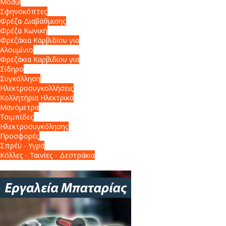
Modul
Σφηνοκόπτες
Φρέζα Διαβάθμισης
Φρέζα Κωνική
Φρεζάκια Καρβιδίου για
Αλουμίνιο
Φρεζάκια Καρβιδίου για
Σίδηρο
Συγκόλληση
Ηλεκτροσυγκολλήσεις
Κολλητήρια Ηλεκτρικά
Μανόμετρα
Τσιμπίδες
Ηλεκτροσυγκόλησης
Προσφορές
Σπρέϋ - Υγρά
Κόλλες - Ταινίες - Δεστράκια