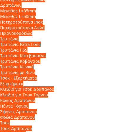
Δραπάνων
Μέγεθος L=35mm
Μέγεθος L=50mm
Ποτηροτρύπανα Inox
Ποτηροτρύπανα Απλά
Πριονοκορδέλλα
Τρυπάνια
Τρυπάνια Extra Long
Τρυπάνια HSS
Τρυπάνια Κατεβασμένα
Τρυπάνια Κοβαλτίου
Τρυπάνια Κωνικά
Τρυπάνια με Βίντι
Τσοκ - Εξαρτήματα
Εξαρτήματα
Κλειδιά για Τσοκ Δραπάνου
Κλειδιά για Τσοκ Τόρνου
Κώνος Δράπανου
Πόντα Τόρνου
Σφήνες Δράπανου
Φωλιά Δράπανου
Τσοκ
Τσοκ Δράπανου