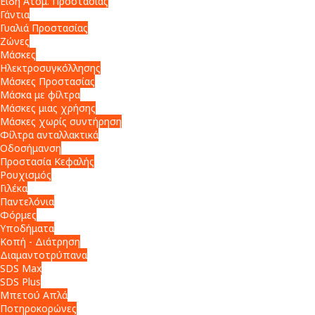
Είδη Ατομ. Προστασίας
Γάντια
Γυαλιά Προστασίας
Ζώνες
Μάσκες
Ηλεκτροσυγκόλλησης
Μάσκες Προστασίας
Μάσκα με φίλτρα
Μάσκες μιας χρήσης
Μάσκες χωρίς συντήρηση
Φίλτρα ανταλλακτικά
Οδοσήμανση
Προστασία Κεφαλής
Ρουχισμός
Γιλέκα
Παντελόνια
Φόρμες
Υποδήματα
Κοπή - Διάτρηση
Διαμαντοτρύπανα
SDS Max
SDS Plus
Μπετού Απλά
Ποτηροκορώνες