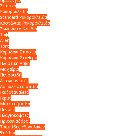
Σπαστά
Ρακορόκλειδα
Standard Ρακορόκλειδα
Καστάνιας Ρακορόκλειδα
Σωληνωτά Κλειδιά
Ταφ
Allen
Torx
Καρυδάκι Σπαστό
Καρυδάκι Σταθερό
Πλαστική Λαβή
Μαχαίρια
Πενσοειδή
Απογυμνωτές
Ασφαλειοτσίμπιδα
Γκαζοτανάλιες
Γκριπ
Μυτοτσίμπιδα
Πένσες
Πλαγιοκόφτες
Πριτσιναδόροι
Τσιμπίδες Υδραυλικών
Ψαλίδια