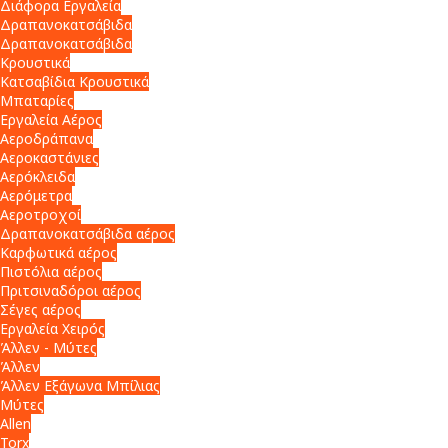
Διάφορα Εργαλεία
Δραπανοκατσάβιδα
Δραπανοκατσάβιδα
Κρουστικά
Κατσαβίδια Κρουστικά
Μπαταρίες
Εργαλεία Αέρος
Αεροδράπανα
Αεροκαστάνιες
Αερόκλειδα
Αερόμετρα
Αεροτροχοί
Δραπανοκατσάβιδα αέρος
Καρφωτικά αέρος
Πιστόλια αέρος
Πριτσιναδόροι αέρος
Σέγες αέρος
Εργαλεία Χειρός
Άλλεν - Μύτες
Άλλεν
Άλλεν Εξάγωνα Μπίλιας
Μύτες
Allen
Torx