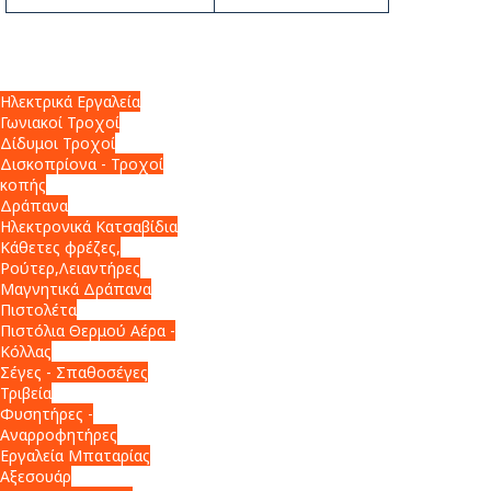
Ηλεκτρικά Εργαλεία
Γωνιακοί Τροχοί
Δίδυμοι Τροχοί
Δισκοπρίονα - Τροχοί
κοπής
Δράπανα
Ηλεκτρονικά Κατσαβίδια
Κάθετες φρέζες,
Ρούτερ,Λειαντήρες
Μαγνητικά Δράπανα
Πιστολέτα
Πιστόλια Θερμού Αέρα -
Κόλλας
Σέγες - Σπαθοσέγες
Τριβεία
Φυσητήρες -
Αναρροφητήρες
Εργαλεία Μπαταρίας
Αξεσουάρ