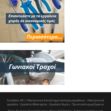
ToolSales.GR | Ηλεκτρονικό Κατάστημα πώλησης εργαλείων - Ηλεκτρονικά
εργαλεία - Εργαλεία Μπαταρίας - Εργαλεία Χειρός - Προστασία εργαζόμενου
Έδρα Φυσικού Καταστήματος
: Νίκος Χατζηνίκος, Εμπόριο εργαλείων και