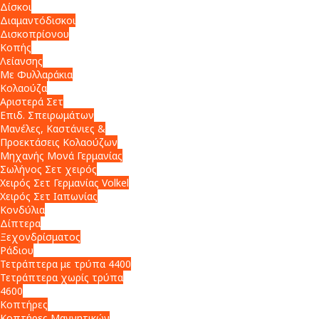
Δίσκοι
Διαμαντόδισκοι
Δισκοπρίονου
Κοπής
Λείανσης
Με Φυλλαράκια
Κολαούζα
Αριστερά Σετ
Επιδ. Σπειρωμάτων
Μανέλες, Καστάνιες &
Προεκτάσεις Κολαούζων
Μηχανής Μονά Γερμανίας
Σωλήνος Σετ χειρός
Χειρός Σετ Γερμανίας Volkel
Χειρός Σετ Ιαπωνίας
Κονδύλια
Δίπτερα
Ξεχονδρίσματος
Ράδιου
Τετράπτερα με τρύπα 4400
Τετράπτερα χωρίς τρύπα
4600
Κοπτήρες
Κοπτήρες Μαγνητικών