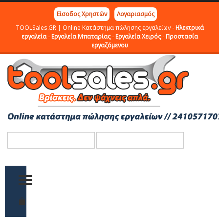
Είσοδος Χρηστών
Λογαριασμός
TOOLSales.GR | Online Κατάστημα πώλησης εργαλείων -
Ηλεκτρικά
εργαλεία
-
Εργαλεία Μπαταρίας
-
Εργαλεία Χειρός
-
Προστασία
εργαζόμενου
TOGGLE MENU