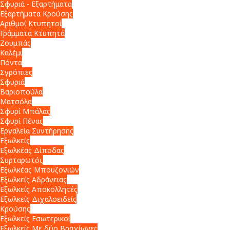
Σφυριά - Εξαρτήματα
Εξαρτήματα Κρούσης
Αριθμοί Κτυπητοί
Γράμματα Κτυπητά
Ζουμπάς
Καλέμι
Πόντα
Σγρόπιες
Σφυριά
Βαριοπούλα
Ματσόλα
Σφυρί Μπάλας
Σφυρί Πένας
Εργαλεία Συντήρησης
Εξωλκείς
Εξωλκέας Δίποδας
Συρταρωτός
Εξωλκέας Μπουζονιών
Εξωλκείς Αδράνειας
Εξωλκείς Αποκολλητές
Εξωλκείς Διχαλοειδείς
Κρούσης
Εξωλκείς Εσωτερικοί
Εξωλκείς Με δύο Βραχίωνες