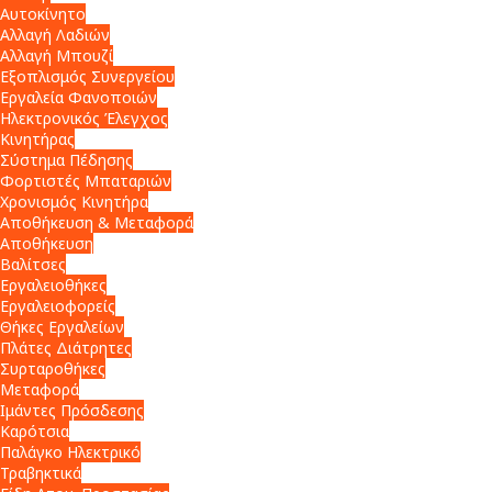
Αυτοκίνητο
Αλλαγή Λαδιών
Αλλαγή Μπουζί
Εξοπλισμός Συνεργείου
Εργαλεία Φανοποιών
Ηλεκτρονικός Έλεγχος
Κινητήρας
Σύστημα Πέδησης
Φορτιστές Μπαταριών
Χρονισμός Κινητήρα
Αποθήκευση & Μεταφορά
Αποθήκευση
Βαλίτσες
Εργαλειοθήκες
Εργαλειοφορείς
Θήκες Εργαλείων
Πλάτες Διάτρητες
Συρταροθήκες
Μεταφορά
Ιμάντες Πρόσδεσης
Καρότσια
Παλάγκο Ηλεκτρικό
Τραβηκτικά