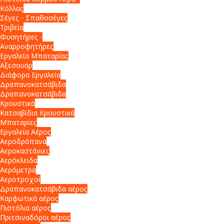
Κόλλας
Σέγες - Σπαθοσέγες
Τριβεία
Φυσητήρες -
Αναρροφητήρες
Εργαλεία Μπαταρίας
Αξεσουάρ
Διάφορα Εργαλεία
Δραπανοκατσάβιδα
Δραπανοκατσάβιδα
Κρουστικά
Κατσαβίδια Κρουστικά
Μπαταρίες
Εργαλεία Αέρος
Αεροδράπανα
Αεροκαστάνιες
Αερόκλειδα
Αερόμετρα
Αεροτροχοί
Δραπανοκατσάβιδα αέρος
Καρφωτικά αέρος
Πιστόλια αέρος
Πριτσιναδόροι αέρος