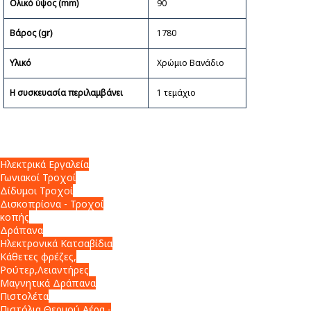
Ολικό ύψος (mm)
90
Βάρος (gr)
1780
Υλικό
Χρώμιο Βανάδιο
Η συσκευασία περιλαμβάνει
1 τεμάχιο
Ηλεκτρικά Εργαλεία
Γωνιακοί Τροχοί
Δίδυμοι Τροχοί
Δισκοπρίονα - Τροχοί
κοπής
Δράπανα
Ηλεκτρονικά Κατσαβίδια
Κάθετες φρέζες,
Ρούτερ,Λειαντήρες
Μαγνητικά Δράπανα
Πιστολέτα
Πιστόλια Θερμού Αέρα -