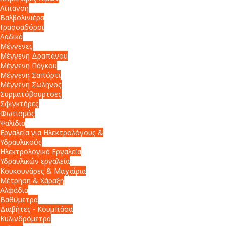
Λίπανση
Βαλβολινιέρα
Γρασσαδόροι
Λαδικά
Μέγγενες
Μέγγενη Δραπάνου
Μέγγενη Πάγκου
Μέγγενη Σαπόρτι
Μέγγενη Σωλήνος
Συρματόβουρτσες
Σφιγκτήρες
Φωτισμός
Ψαλίδια
Εργαλεία για Ηλεκτρολόγους &
Υδραυλικούς
Ηλεκτρολογικά Εργαλεία
Υδραυλικών εργαλεία
Κουκουνάρες & Μαχαίρια
Μέτρηση & Χάραξη
Αλφάδια
Βαθύμετρα
Διαβήτες - Κουμπάσα
Κυλινδρόμετρα