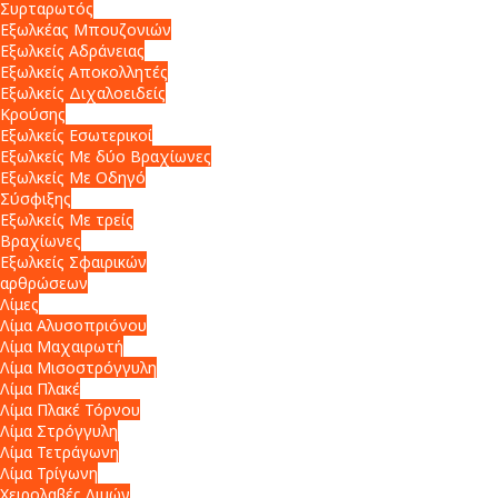
Συρταρωτός
Εξωλκέας Μπουζονιών
Εξωλκείς Αδράνειας
Εξωλκείς Αποκολλητές
Εξωλκείς Διχαλοειδείς
Κρούσης
Εξωλκείς Εσωτερικοί
Εξωλκείς Με δύο Βραχίωνες
Εξωλκείς Με Οδηγό
Σύσφιξης
Εξωλκείς Με τρείς
Βραχίωνες
Εξωλκείς Σφαιρικών
αρθρώσεων
Λίμες
Λίμα Αλυσοπριόνου
Λίμα Μαχαιρωτή
Λίμα Μισοστρόγγυλη
Λίμα Πλακέ
Λίμα Πλακέ Τόρνου
Λίμα Στρόγγυλη
Λίμα Τετράγωνη
Λίμα Τρίγωνη
Χειρολαβές Λιμών