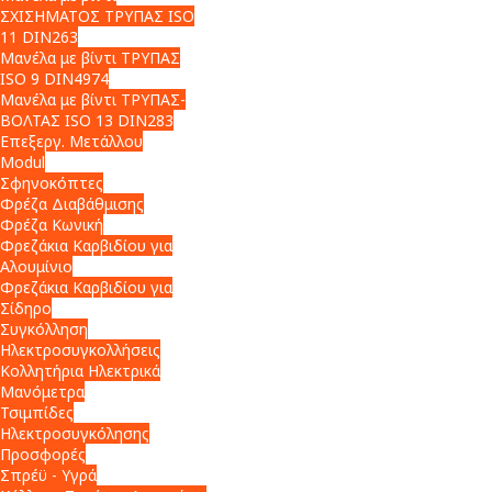
ΣΧΙΣΗΜΑΤΟΣ ΤΡΥΠΑΣ ISO
11 DIN263
Μανέλα με βίντι ΤΡΥΠΑΣ
ISO 9 DIN4974
Μανέλα με βίντι ΤΡΥΠΑΣ-
ΒΟΛΤΑΣ ISO 13 DIN283
Επεξεργ. Μετάλλου
Modul
Σφηνοκόπτες
Φρέζα Διαβάθμισης
Φρέζα Κωνική
Φρεζάκια Καρβιδίου για
Αλουμίνιο
Φρεζάκια Καρβιδίου για
Σίδηρο
Συγκόλληση
Ηλεκτροσυγκολλήσεις
Κολλητήρια Ηλεκτρικά
Μανόμετρα
Τσιμπίδες
Ηλεκτροσυγκόλησης
Προσφορές
Σπρέϋ - Υγρά