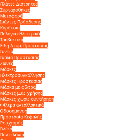
Πλάτες Διάτρητες
Συρταροθήκες
Μεταφορά
Ιμάντες Πρόσδεσης
Καρότσια
Παλάγκο Ηλεκτρικό
Τραβηκτικά
Είδη Ατομ. Προστασίας
Γάντια
Γυαλιά Προστασίας
Ζώνες
Μάσκες
Ηλεκτροσυγκόλλησης
Μάσκες Προστασίας
Μάσκα με φίλτρα
Μάσκες μιας χρήσης
Μάσκες χωρίς συντήρηση
Φίλτρα ανταλλακτικά
Οδοσήμανση
Προστασία Κεφαλής
Ρουχισμός
Γιλέκα
Παντελόνια