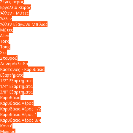
Σέγες αέρος
Εργαλεία Χειρός
Άλλεν - Μύτες
Άλλεν
Άλλεν Εξάγωνα Μπίλιας
Μύτες
Allen
Torx
Ίσιες
Σετ
Σταυρού
Δυναμόκλειδα
Καστάνιες - Καρυδάκια
Εξαρτήματα
1/2" Εξαρτήματα
1/4" Εξαρτήματα
3/8" Εξαρτήματα
Καρυδάκια
Καρυδάκια Αέρος
Καρυδάκια Αέρος 1/2
Καρυδάκια Αέρος 1
Καρυδάκια Αέρος 3/4
Κοντά
Μακρυά