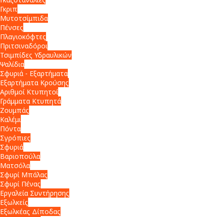
Γκριπ
Μυτοτσίμπιδα
Πένσες
Πλαγιοκόφτες
Πριτσιναδόροι
Τσιμπίδες Υδραυλικών
Ψαλίδια
Σφυριά - Εξαρτήματα
Εξαρτήματα Κρούσης
Αριθμοί Κτυπητοί
Γράμματα Κτυπητά
Ζουμπάς
Καλέμι
Πόντα
Σγρόπιες
Σφυριά
Βαριοπούλα
Ματσόλα
Σφυρί Μπάλας
Σφυρί Πένας
Εργαλεία Συντήρησης
Εξωλκείς
Εξωλκέας Δίποδας