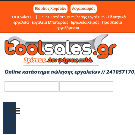
Είσοδος Χρηστών
Λογαριασμός
TOOLSales.GR | Online Κατάστημα πώλησης εργαλείων -
Ηλεκτρικά
εργαλεία
-
Εργαλεία Μπαταρίας
-
Εργαλεία Χειρός
-
Προστασία
εργαζόμενου
TOGGLE MENU