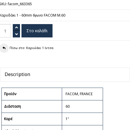
SKU: facom_663365
Καρυδάκι 1 - 60mm 6γωνο FACOM M.60
Πίσω στο: Καρυδάκι 1 ίντσα
Description
Προϊόν
FACOM, FRANCE
Διάσταση
60
Καρέ
1"