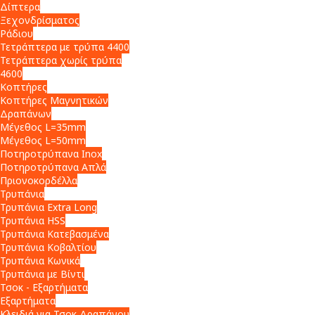
Δίπτερα
Ξεχονδρίσματος
Ράδιου
Τετράπτερα με τρύπα 4400
Τετράπτερα χωρίς τρύπα
4600
Κοπτήρες
Κοπτήρες Μαγνητικών
Δραπάνων
Μέγεθος L=35mm
Μέγεθος L=50mm
Ποτηροτρύπανα Inox
Ποτηροτρύπανα Απλά
Πριονοκορδέλλα
Τρυπάνια
Τρυπάνια Extra Long
Τρυπάνια HSS
Τρυπάνια Κατεβασμένα
Τρυπάνια Κοβαλτίου
Τρυπάνια Κωνικά
Τρυπάνια με Βίντι
Τσοκ - Εξαρτήματα
Εξαρτήματα
Κλειδιά για Τσοκ Δραπάνου