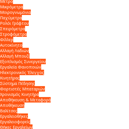
Μέτρο
Μικρόμετρα
Μοιρογνωμόνια
Παχύμετρα
Ρολόι Γράφτου
Σπειρόμετρα
Στροφόμετρα
Φίλλερ
Αυτοκίνητο
Αλλαγή Λαδιών
Αλλαγή Μπουζί
Εξοπλισμός Συνεργείου
Εργαλεία Φανοποιών
Ηλεκτρονικός Έλεγχος
Κινητήρας
Σύστημα Πέδησης
Φορτιστές Μπαταριών
Χρονισμός Κινητήρα
Αποθήκευση & Μεταφορά
Αποθήκευση
Βαλίτσες
Εργαλειοθήκες
Εργαλειοφορείς
Θήκες Εργαλείων