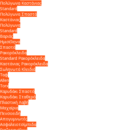
Πολύγωνα Καστάνιας
Standard
Πολύγωνα Σπαστά
Καστάνιας
Πολύγωνα
Standard
Βαριάς
Ημισέληνα
Σπαστά
Ρακορόκλειδα
Standard Ρακορόκλειδα
Καστάνιας Ρακορόκλειδα
Σωληνωτά Κλειδιά
Ταφ
Allen
Torx
Καρυδάκι Σπαστό
Καρυδάκι Σταθερό
Πλαστική Λαβή
Μαχαίρια
Πενσοειδή
Απογυμνωτές
Ασφαλειοτσίμπιδα
Γκαζοτανάλιες