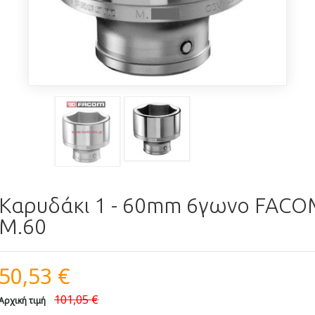
Καρυδάκι 1 - 60mm 6γωνο FACO
M.60
50,53 €
101,05 €
Αρχική τιμή