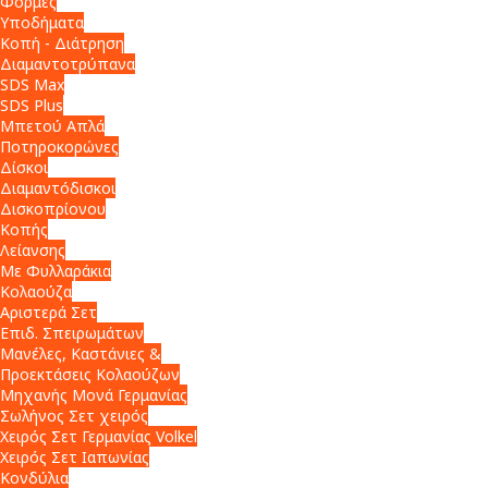
Φόρμες
Υποδήματα
Κοπή - Διάτρηση
Διαμαντοτρύπανα
SDS Max
SDS Plus
Μπετού Απλά
Ποτηροκορώνες
Δίσκοι
Διαμαντόδισκοι
Δισκοπρίονου
Κοπής
Λείανσης
Με Φυλλαράκια
Κολαούζα
Αριστερά Σετ
Επιδ. Σπειρωμάτων
Μανέλες, Καστάνιες &
Προεκτάσεις Κολαούζων
Μηχανής Μονά Γερμανίας
Σωλήνος Σετ χειρός
Χειρός Σετ Γερμανίας Volkel
Χειρός Σετ Ιαπωνίας
Κονδύλια