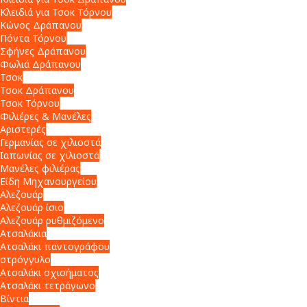
Κλειδιά για Τσοκ Τόρνου
Κώνος Δράπανου
Πόντα Τόρνου
Σφήνες Δράπανου
Φωλιά Δράπανου
Τσοκ
Τσοκ Δράπανου
Τσοκ Τόρνου
Φιλιέρες & Μανέλες
Αριστερές
Γερμανίας σε χιλιοστά
Ιαπωνίας σε χιλιοστά
Μανέλες φιλιέρας
Είδη Μηχανουργείου
Αλεζουάρ
Αλεζουάρ ίσιο
Αλεζουάρ ρυθμιζόμενο
Ατσαλάκια
Ατσαλάκι παντογράφου
στρόγγυλο
Ατσαλάκι σχισήματος
Ατσαλάκι τετράγωνο
Βίντια